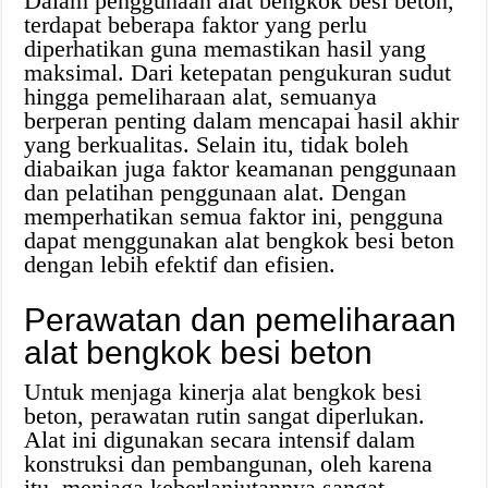
Dalam penggunaan alat bengkok besi beton,
terdapat beberapa faktor yang perlu
diperhatikan guna memastikan hasil yang
maksimal. Dari ketepatan pengukuran sudut
hingga pemeliharaan alat, semuanya
berperan penting dalam mencapai hasil akhir
yang berkualitas. Selain itu, tidak boleh
diabaikan juga faktor keamanan penggunaan
dan pelatihan penggunaan alat. Dengan
memperhatikan semua faktor ini, pengguna
dapat menggunakan alat bengkok besi beton
dengan lebih efektif dan efisien.
Perawatan dan pemeliharaan
alat bengkok besi beton
Untuk menjaga kinerja alat bengkok besi
beton, perawatan rutin sangat diperlukan.
Alat ini digunakan secara intensif dalam
konstruksi dan pembangunan, oleh karena
itu, menjaga keberlanjutannya sangat