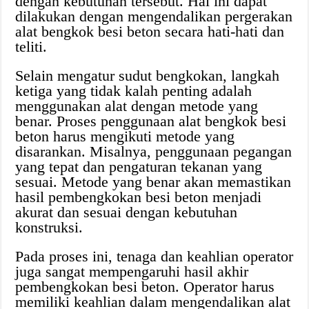
dengan kebutuhan tersebut. Hal ini dapat
dilakukan dengan mengendalikan pergerakan
alat bengkok besi beton secara hati-hati dan
teliti.
Selain mengatur sudut bengkokan, langkah
ketiga yang tidak kalah penting adalah
menggunakan alat dengan metode yang
benar. Proses penggunaan alat bengkok besi
beton harus mengikuti metode yang
disarankan. Misalnya, penggunaan pegangan
yang tepat dan pengaturan tekanan yang
sesuai. Metode yang benar akan memastikan
hasil pembengkokan besi beton menjadi
akurat dan sesuai dengan kebutuhan
konstruksi.
Pada proses ini, tenaga dan keahlian operator
juga sangat mempengaruhi hasil akhir
pembengkokan besi beton. Operator harus
memiliki keahlian dalam mengendalikan alat