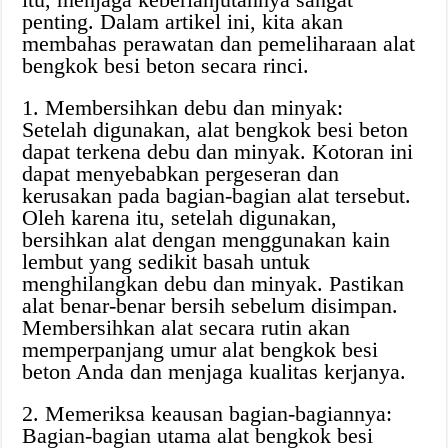
penting. Dalam artikel ini, kita akan
membahas perawatan dan pemeliharaan alat
bengkok besi beton secara rinci.
1. Membersihkan debu dan minyak:
Setelah digunakan, alat bengkok besi beton
dapat terkena debu dan minyak. Kotoran ini
dapat menyebabkan pergeseran dan
kerusakan pada bagian-bagian alat tersebut.
Oleh karena itu, setelah digunakan,
bersihkan alat dengan menggunakan kain
lembut yang sedikit basah untuk
menghilangkan debu dan minyak. Pastikan
alat benar-benar bersih sebelum disimpan.
Membersihkan alat secara rutin akan
memperpanjang umur alat bengkok besi
beton Anda dan menjaga kualitas kerjanya.
2. Memeriksa keausan bagian-bagiannya:
Bagian-bagian utama alat bengkok besi