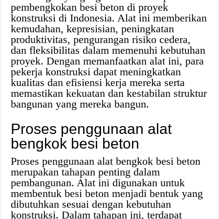
pembengkokan besi beton di proyek
konstruksi di Indonesia. Alat ini memberikan
kemudahan, kepresisian, peningkatan
produktivitas, pengurangan risiko cedera,
dan fleksibilitas dalam memenuhi kebutuhan
proyek. Dengan memanfaatkan alat ini, para
pekerja konstruksi dapat meningkatkan
kualitas dan efisiensi kerja mereka serta
memastikan kekuatan dan kestabilan struktur
bangunan yang mereka bangun.
Proses penggunaan alat
bengkok besi beton
Proses penggunaan alat bengkok besi beton
merupakan tahapan penting dalam
pembangunan. Alat ini digunakan untuk
membentuk besi beton menjadi bentuk yang
dibutuhkan sesuai dengan kebutuhan
konstruksi. Dalam tahapan ini, terdapat