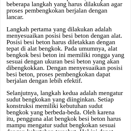
beberapa langkah yang harus dilakukan agar
proses pembengkokan berjalan dengan
lancar.
Langkah pertama yang dilakukan adalah
menyesuaikan posisi besi beton dengan alat.
Posisi besi beton harus diletakkan dengan
tepat di alat bengkok. Pada umumnya, alat
bengkok besi beton ini memiliki rongga yang
sesuai dengan ukuran besi beton yang akan
dibengkokkan. Dengan menyesuaikan posisi
besi beton, proses pembengkokan dapat
berjalan dengan lebih efektif.
Selanjutnya, langkah kedua adalah mengatur
sudut bengkokan yang diinginkan. Setiap
konstruksi memiliki kebutuhan sudut
bengkok yang berbeda-beda. Oleh karena
itu, pengguna alat bengkok besi beton harus
mampu mengatur sudut bengkokan sesuai