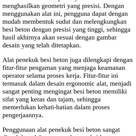
menghasilkan geometri yang presisi. Dengan
menggunakan alat ini, pengguna dapat dengan
mudah membentuk sudut dan melengkungkan
besi beton dengan presisi yang tinggi, sehingga
hasil akhirnya akan sesuai dengan gambar
desain yang telah ditetapkan.
Alat penekuk besi beton juga dilengkapi dengan
fitur-fitur pengaman yang menjaga keamanan
operator selama proses kerja. Fitur-fitur ini
termasuk dalam desain ergonomic alat, menjadi
sangat penting mengingat besi beton memiliki
sifat yang keras dan tajam, sehingga
memerlukan kehati-hatian dalam proses
pengerjaannya.
Penggunaan alat penekuk besi beton sangat