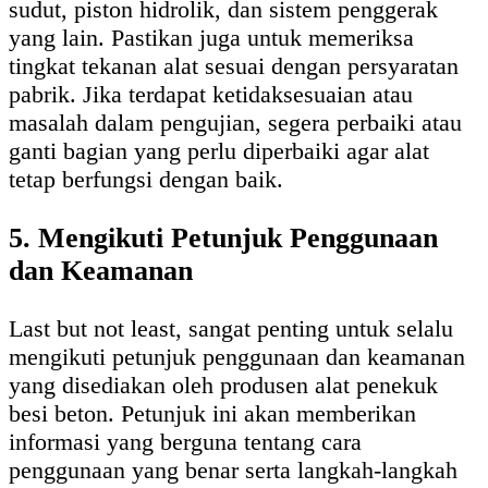
sudut, piston hidrolik, dan sistem penggerak
yang lain. Pastikan juga untuk memeriksa
tingkat tekanan alat sesuai dengan persyaratan
pabrik. Jika terdapat ketidaksesuaian atau
masalah dalam pengujian, segera perbaiki atau
ganti bagian yang perlu diperbaiki agar alat
tetap berfungsi dengan baik.
5. Mengikuti Petunjuk Penggunaan
dan Keamanan
Last but not least, sangat penting untuk selalu
mengikuti petunjuk penggunaan dan keamanan
yang disediakan oleh produsen alat penekuk
besi beton. Petunjuk ini akan memberikan
informasi yang berguna tentang cara
penggunaan yang benar serta langkah-langkah