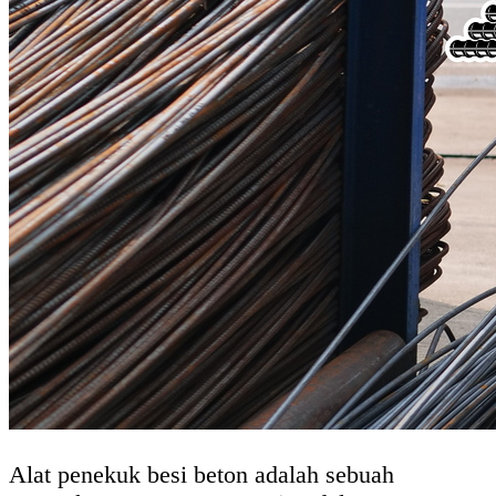
Alat penekuk besi beton adalah sebuah