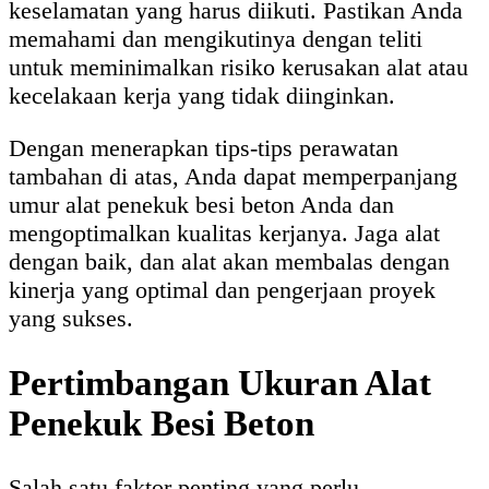
keselamatan yang harus diikuti. Pastikan Anda
memahami dan mengikutinya dengan teliti
untuk meminimalkan risiko kerusakan alat atau
kecelakaan kerja yang tidak diinginkan.
Dengan menerapkan tips-tips perawatan
tambahan di atas, Anda dapat memperpanjang
umur alat penekuk besi beton Anda dan
mengoptimalkan kualitas kerjanya. Jaga alat
dengan baik, dan alat akan membalas dengan
kinerja yang optimal dan pengerjaan proyek
yang sukses.
Pertimbangan Ukuran Alat
Penekuk Besi Beton
Salah satu faktor penting yang perlu