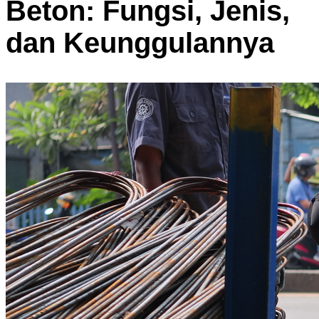
Beton: Fungsi, Jenis,
dan Keunggulannya