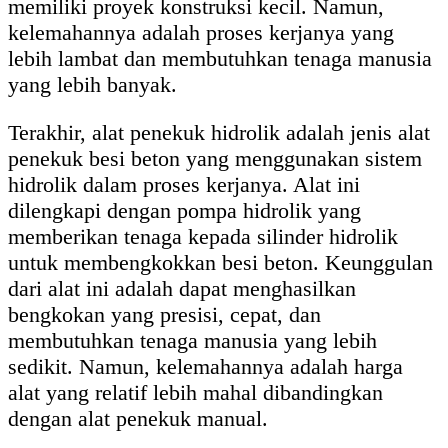
memiliki proyek konstruksi kecil. Namun,
kelemahannya adalah proses kerjanya yang
lebih lambat dan membutuhkan tenaga manusia
yang lebih banyak.
Terakhir, alat penekuk hidrolik adalah jenis alat
penekuk besi beton yang menggunakan sistem
hidrolik dalam proses kerjanya. Alat ini
dilengkapi dengan pompa hidrolik yang
memberikan tenaga kepada silinder hidrolik
untuk membengkokkan besi beton. Keunggulan
dari alat ini adalah dapat menghasilkan
bengkokan yang presisi, cepat, dan
membutuhkan tenaga manusia yang lebih
sedikit. Namun, kelemahannya adalah harga
alat yang relatif lebih mahal dibandingkan
dengan alat penekuk manual.