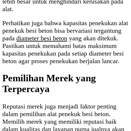
lebih besar untuk menghindari kerusakan pada
alat.
Perhatikan juga bahwa kapasitas penekukan alat
penekuk besi beton bisa bervariasi tergantung
pada
diameter besi beton
yang akan ditekuk.
Pastikan untuk memahami batas maksimum
kapasitas penekukan pada setiap diameter besi
beton agar proses penekukan berjalan lancar.
Pemilihan Merek yang
Terpercaya
Reputasi merek juga menjadi faktor penting
dalam pemilihan alat penekuk besi beton.
Memilih merek yang memiliki reputasi baik
dalam kualitas dan layanan purna jualnya akan