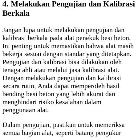
4. Melakukan Pengujian dan Kalibrasi
Berkala
Jangan lupa untuk melakukan pengujian dan
kalibrasi berkala pada alat penekuk besi beton.
Ini penting untuk memastikan bahwa alat masih
bekerja sesuai dengan standar yang ditetapkan.
Pengujian dan kalibrasi bisa dilakukan oleh
tenaga ahli atau melalui jasa kalibrasi alat.
Dengan melakukan pengujian dan kalibrasi
secara rutin, Anda dapat memperoleh hasil
bending besi beton
yang lebih akurat dan
menghindari risiko kesalahan dalam
penggunaan alat.
Dalam pengujian, pastikan untuk memeriksa
semua bagian alat, seperti batang pengukur