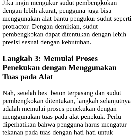
Jika ingin mengukur sudut pembengkokan
dengan lebih akurat, pengguna juga bisa
menggunakan alat bantu pengukur sudut seperti
protractor. Dengan demikian, sudut
pembengkokan dapat ditentukan dengan lebih
presisi sesuai dengan kebutuhan.
Langkah 3: Memulai Proses
Penekukan dengan Menggunakan
Tuas pada Alat
Nah, setelah besi beton terpasang dan sudut
pembengkokan ditentukan, langkah selanjutnya
adalah memulai proses penekukan dengan
menggunakan tuas pada alat penekuk. Perlu
diperhatikan bahwa pengguna harus mengatur
tekanan pada tuas dengan hati-hati untuk