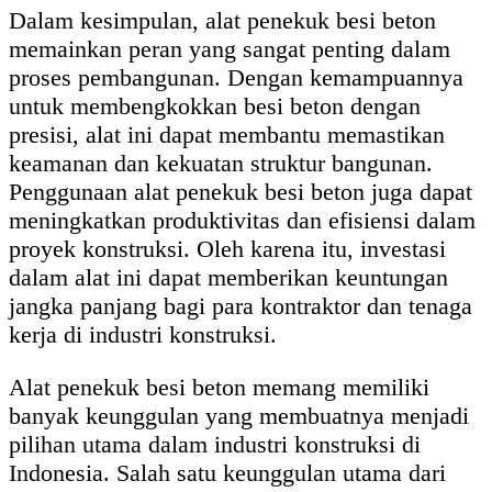
Dalam kesimpulan, alat penekuk besi beton
memainkan peran yang sangat penting dalam
proses pembangunan. Dengan kemampuannya
untuk membengkokkan besi beton dengan
presisi, alat ini dapat membantu memastikan
keamanan dan kekuatan struktur bangunan.
Penggunaan alat penekuk besi beton juga dapat
meningkatkan produktivitas dan efisiensi dalam
proyek konstruksi. Oleh karena itu, investasi
dalam alat ini dapat memberikan keuntungan
jangka panjang bagi para kontraktor dan tenaga
kerja di industri konstruksi.
Alat penekuk besi beton memang memiliki
banyak keunggulan yang membuatnya menjadi
pilihan utama dalam industri konstruksi di
Indonesia. Salah satu keunggulan utama dari