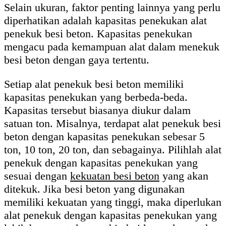
Selain ukuran, faktor penting lainnya yang perlu
diperhatikan adalah kapasitas penekukan alat
penekuk besi beton. Kapasitas penekukan
mengacu pada kemampuan alat dalam menekuk
besi beton dengan gaya tertentu.
Setiap alat penekuk besi beton memiliki
kapasitas penekukan yang berbeda-beda.
Kapasitas tersebut biasanya diukur dalam
satuan ton. Misalnya, terdapat alat penekuk besi
beton dengan kapasitas penekukan sebesar 5
ton, 10 ton, 20 ton, dan sebagainya. Pilihlah alat
penekuk dengan kapasitas penekukan yang
sesuai dengan
kekuatan besi beton
yang akan
ditekuk. Jika besi beton yang digunakan
memiliki kekuatan yang tinggi, maka diperlukan
alat penekuk dengan kapasitas penekukan yang