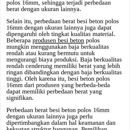
polos 16mm, sehingga terjadi perbedaan
berat dengan ukuran lainnya.
Selain itu, perbedaan berat besi beton polos
16mm dengan ukuran lainnya juga dapat
dipengaruhi oleh tingkat kualitas material.
Beberapa
produsen besi beton
polos
mungkin menggunakan baja berkualitas
rendah atau kurang bermutu untuk
mengurangi biaya produksi. Baja berkualitas
rendah cenderung memiliki berat yang lebih
ringan dibandingkan dengan baja berkualitas
tinggi. Oleh karena itu, besi beton polos
16mm dari produsen yang berbeda-beda
dapat memiliki perbedaan berat yang
signifikan.
Perbedaan berat besi beton polos 16mm
dengan ukuran lainnya juga perlu
dipertimbangkan dalam hal keamanan dan
kekuatan struktur bangunan. Pemilihan