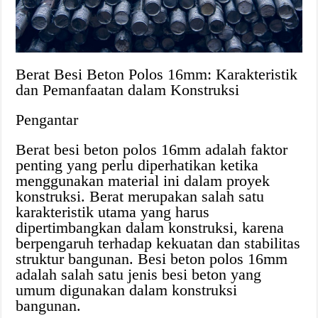
Berat Besi Beton Polos 16mm: Karakteristik
dan Pemanfaatan dalam Konstruksi
Pengantar
Berat besi beton polos 16mm adalah faktor
penting yang perlu diperhatikan ketika
menggunakan material ini dalam proyek
konstruksi. Berat merupakan salah satu
karakteristik utama yang harus
dipertimbangkan dalam konstruksi, karena
berpengaruh terhadap kekuatan dan stabilitas
struktur bangunan. Besi beton polos 16mm
adalah salah satu jenis besi beton yang
umum digunakan dalam konstruksi
bangunan.