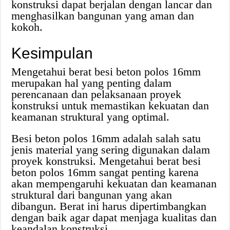
konstruksi dapat berjalan dengan lancar dan
menghasilkan bangunan yang aman dan
kokoh.
Kesimpulan
Mengetahui berat besi beton polos 16mm
merupakan hal yang penting dalam
perencanaan dan pelaksanaan proyek
konstruksi untuk memastikan kekuatan dan
keamanan struktural yang optimal.
Besi beton polos 16mm adalah salah satu
jenis material yang sering digunakan dalam
proyek konstruksi. Mengetahui berat besi
beton polos 16mm sangat penting karena
akan mempengaruhi kekuatan dan keamanan
struktural dari bangunan yang akan
dibangun. Berat ini harus dipertimbangkan
dengan baik agar dapat menjaga kualitas dan
keandalan konstruksi.