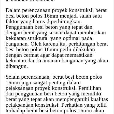
Dalam perencanaan proyek konstruksi, berat
besi beton polos 16mm menjadi salah satu
faktor yang harus diperhitungkan.
Penggunaan besi beton yang tepat dan
dengan berat yang sesuai dapat memberikan
kekuatan struktural yang optimal pada
bangunan. Oleh karena itu, perhitungan berat
besi beton polos 16mm perlu dilakukan
dengan cermat agar dapat memastikan
kekuatan dan keamanan bangunan yang akan
dibangun.
Selain perencanaan, berat besi beton polos
16mm juga sangat penting dalam
pelaksanaan proyek konstruksi. Pemilihan
dan penggunaan besi beton yang memiliki
berat yang tepat akan mempengaruhi kualitas
pelaksanaan konstruksi. Perhatian yang teliti
terhadap berat besi beton polos 16mm akan