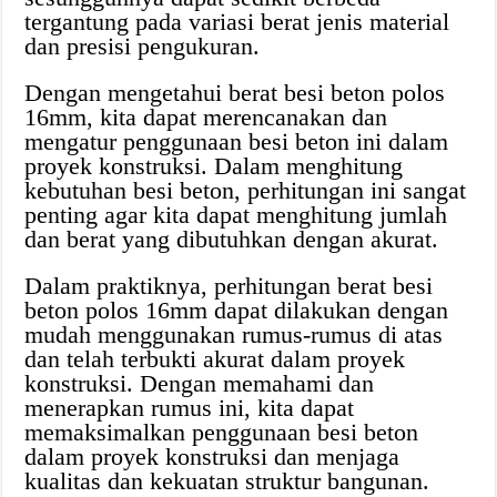
tergantung pada variasi berat jenis material
dan presisi pengukuran.
Dengan mengetahui berat besi beton polos
16mm, kita dapat merencanakan dan
mengatur penggunaan besi beton ini dalam
proyek konstruksi. Dalam menghitung
kebutuhan besi beton, perhitungan ini sangat
penting agar kita dapat menghitung jumlah
dan berat yang dibutuhkan dengan akurat.
Dalam praktiknya, perhitungan berat besi
beton polos 16mm dapat dilakukan dengan
mudah menggunakan rumus-rumus di atas
dan telah terbukti akurat dalam proyek
konstruksi. Dengan memahami dan
menerapkan rumus ini, kita dapat
memaksimalkan penggunaan besi beton
dalam proyek konstruksi dan menjaga
kualitas dan kekuatan struktur bangunan.