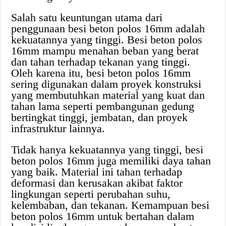
Salah satu keuntungan utama dari
penggunaan besi beton polos 16mm adalah
kekuatannya yang tinggi. Besi beton polos
16mm mampu menahan beban yang berat
dan tahan terhadap tekanan yang tinggi.
Oleh karena itu, besi beton polos 16mm
sering digunakan dalam proyek konstruksi
yang membutuhkan material yang kuat dan
tahan lama seperti pembangunan gedung
bertingkat tinggi, jembatan, dan proyek
infrastruktur lainnya.
Tidak hanya kekuatannya yang tinggi, besi
beton polos 16mm juga memiliki daya tahan
yang baik. Material ini tahan terhadap
deformasi dan kerusakan akibat faktor
lingkungan seperti perubahan suhu,
kelembaban, dan tekanan. Kemampuan besi
beton polos 16mm untuk bertahan dalam