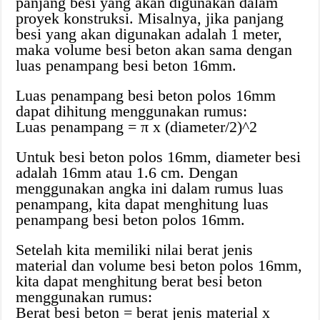
panjang besi yang akan digunakan dalam
proyek konstruksi. Misalnya, jika panjang
besi yang akan digunakan adalah 1 meter,
maka volume besi beton akan sama dengan
luas penampang besi beton 16mm.
Luas penampang besi beton polos 16mm
dapat dihitung menggunakan rumus:
Luas penampang = π x (diameter/2)^2
Untuk besi beton polos 16mm, diameter besi
adalah 16mm atau 1.6 cm. Dengan
menggunakan angka ini dalam rumus luas
penampang, kita dapat menghitung luas
penampang besi beton polos 16mm.
Setelah kita memiliki nilai berat jenis
material dan volume besi beton polos 16mm,
kita dapat menghitung berat besi beton
menggunakan rumus:
Berat besi beton = berat jenis material x