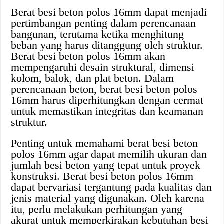
Berat besi beton polos 16mm dapat menjadi
pertimbangan penting dalam perencanaan
bangunan, terutama ketika menghitung
beban yang harus ditanggung oleh struktur.
Berat besi beton polos 16mm akan
mempengaruhi desain struktural, dimensi
kolom, balok, dan plat beton. Dalam
perencanaan beton, berat besi beton polos
16mm harus diperhitungkan dengan cermat
untuk memastikan integritas dan keamanan
struktur.
Penting untuk memahami berat besi beton
polos 16mm agar dapat memilih ukuran dan
jumlah besi beton yang tepat untuk proyek
konstruksi. Berat besi beton polos 16mm
dapat bervariasi tergantung pada kualitas dan
jenis material yang digunakan. Oleh karena
itu, perlu melakukan perhitungan yang
akurat untuk memperkirakan kebutuhan besi