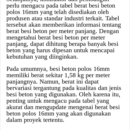
perlu mengacu pada tabel berat besi beton
polos 16mm yang telah disediakan oleh
produsen atau standar industri terkait. Tabel
tersebut akan memberikan informasi tentang
berat besi beton per meter panjang. Dengan
mengetahui berat besi beton per meter
panjang, dapat dihitung berapa banyak besi
beton yang harus dipesan untuk mencapai
kebutuhan yang diinginkan.
Pada umumnya, besi beton polos 16mm
memiliki berat sekitar 1,58 kg per meter
panjangnya. Namun, berat ini dapat
bervariasi tergantung pada kualitas dan jenis
besi beton yang digunakan. Oleh karena itu,
penting untuk mengacu pada tabel yang
akurat dan mengupdate mengenai berat besi
beton polos 16mm yang akan digunakan
dalam proyek tertentu.