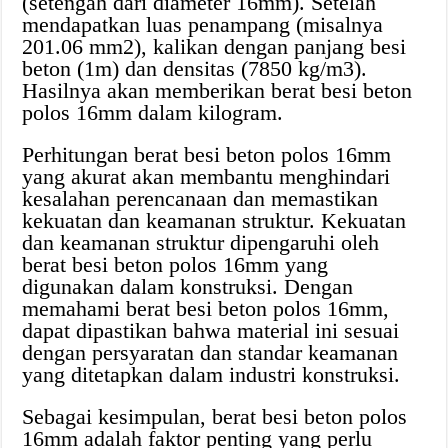
(setengah dari diameter 16mm). Setelah
mendapatkan luas penampang (misalnya
201.06 mm2), kalikan dengan panjang besi
beton (1m) dan densitas (7850 kg/m3).
Hasilnya akan memberikan berat besi beton
polos 16mm dalam kilogram.
Perhitungan berat besi beton polos 16mm
yang akurat akan membantu menghindari
kesalahan perencanaan dan memastikan
kekuatan dan keamanan struktur. Kekuatan
dan keamanan struktur dipengaruhi oleh
berat besi beton polos 16mm yang
digunakan dalam konstruksi. Dengan
memahami berat besi beton polos 16mm,
dapat dipastikan bahwa material ini sesuai
dengan persyaratan dan standar keamanan
yang ditetapkan dalam industri konstruksi.
Sebagai kesimpulan, berat besi beton polos
16mm adalah faktor penting yang perlu