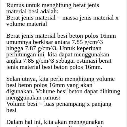
Rumus untuk menghitung berat jenis
material besi adalah:
Berat jenis material = massa jenis material x
volume material
Berat jenis material besi beton polos 16mm
umumnya berkisar antara 7.85 g/cm^3
hingga 7.87 g/cm^3. Untuk keperluan
perhitungan ini, kita dapat menggunakan
angka 7.85 g/cm^3 sebagai estimasi berat
jenis material besi beton polos 16mm.
Selanjutnya, kita perlu menghitung volume
besi beton polos 16mm yang akan
digunakan. Volume besi beton dapat dihitung
menggunakan rumus:
Volume besi = luas penampang x panjang
besi
Dalam hal ini, kita akan menggunakan