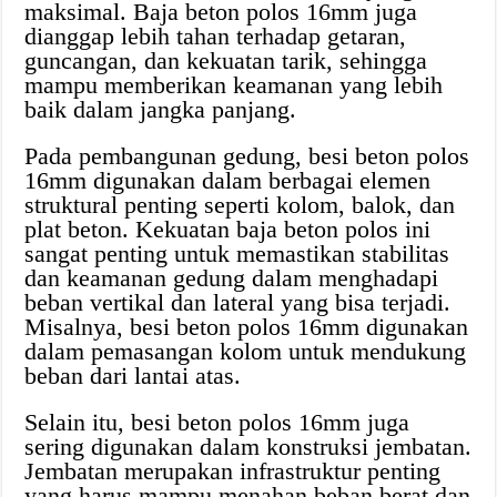
maksimal. Baja beton polos 16mm juga
dianggap lebih tahan terhadap getaran,
guncangan, dan kekuatan tarik, sehingga
mampu memberikan keamanan yang lebih
baik dalam jangka panjang.
Pada pembangunan gedung, besi beton polos
16mm digunakan dalam berbagai elemen
struktural penting seperti kolom, balok, dan
plat beton. Kekuatan baja beton polos ini
sangat penting untuk memastikan stabilitas
dan keamanan gedung dalam menghadapi
beban vertikal dan lateral yang bisa terjadi.
Misalnya, besi beton polos 16mm digunakan
dalam pemasangan kolom untuk mendukung
beban dari lantai atas.
Selain itu, besi beton polos 16mm juga
sering digunakan dalam konstruksi jembatan.
Jembatan merupakan infrastruktur penting
yang harus mampu menahan beban berat dan