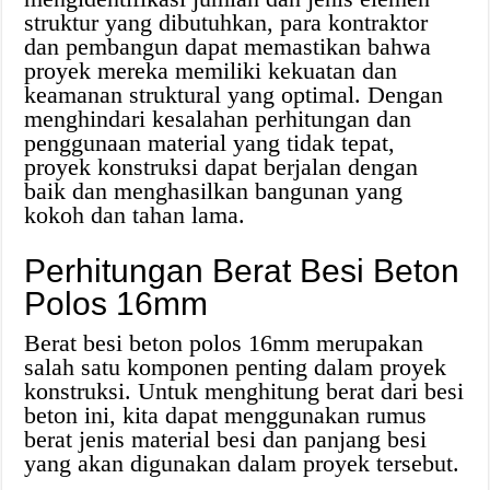
struktur yang dibutuhkan, para kontraktor
dan pembangun dapat memastikan bahwa
proyek mereka memiliki kekuatan dan
keamanan struktural yang optimal. Dengan
menghindari kesalahan perhitungan dan
penggunaan material yang tidak tepat,
proyek konstruksi dapat berjalan dengan
baik dan menghasilkan bangunan yang
kokoh dan tahan lama.
Perhitungan Berat Besi Beton
Polos 16mm
Berat besi beton polos 16mm merupakan
salah satu komponen penting dalam proyek
konstruksi. Untuk menghitung berat dari besi
beton ini, kita dapat menggunakan rumus
berat jenis material besi dan panjang besi
yang akan digunakan dalam proyek tersebut.