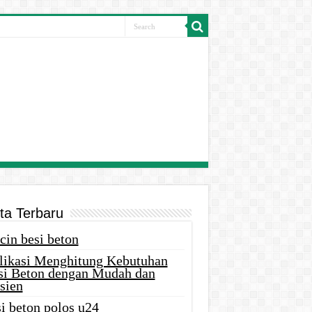
ita Terbaru
cin besi beton
likasi Menghitung Kebutuhan
si Beton dengan Mudah dan
sien
i beton polos u24