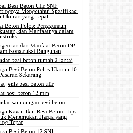
el Besi Beton Ulir SNI:
ntingnya Mengetahui Spesifikasi
n Ukuran yang Tepat
si Beton Polos: Penggunaan,
kuatan, dan Manfaatnya dalam
nstruksi
ngertian dan Manfaat Beton DP
lam Konstruksi Bangunan
ndar besi beton rumah 2 lantai
rga Besi Beton Polos Ukuran 10
 Pasaran Sekarang
at jenis besi beton ulir
rat besi beton 12 mm
andar sambungan besi beton
rga Kawat Ikat Besi Beton: Tips
tuk Menemukan Harga yang
ing Tepat
rga Besi Beton 12 SNI: