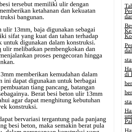
i tersebut memiliki ulir dengan
Tab
memberikan ketahanan dan kekuatan
Pe
da
truksi bangunan.
Be
 ulir 13mm, baja digunakan sebagai
Ke
ki sifat yang kuat dan tahan terhadap
Ko
k untuk digunakan dalam konstruksi.
Pe
n
ulir melibatkan pembengkokan dan
da
menjalankan proses pengecoran hingga
sta
inkan.
Ha
r 13mm memberikan kemudahan dalam
di
n ini dapat digunakan untuk berbagai
ber
i pembuatan tiang pancang, batangan
be
 sebagainya. Berat besi beton ulir 13mm
tahui agar dapat menghitung kebutuhan
st
ek konstruksi.
Ha
un
dapat bervariasi tergantung pada panjang
Pal
ang besi beton, maka semakin berat pula
Ha
itu, dalam perencanaan konstruksi yang