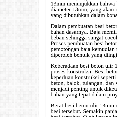
13mm menunjukkan bahwa bes
diameter 13mm, yang akan 
yang dibutuhkan dalam kons
Dalam pembuatan besi beton
bahan dasarnya. Baja memili
beban sehingga sangat coco
Proses pembuatan besi beto
pemotongan baja kemudian 
diperoleh bentuk yang diing
Keberadaan besi beton uli
proses konstruksi. Besi beto
keperluan konstruksi sepert
beton, balok, tulangan, dan
menjadi penting untuk dike
bahan yang tepat dalam proy
Berat besi beton ulir 13mm 
besi tersebut. Semakin panj
besi tersebut. Oleh karena 