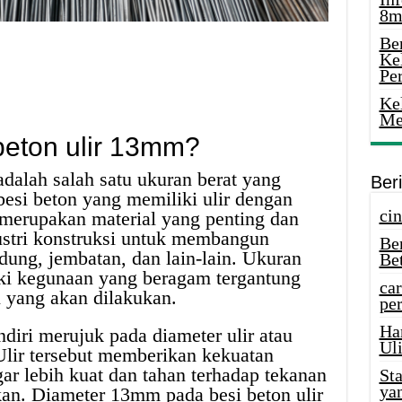
8m
Ber
Ke
Pe
Ke
Me
 beton ulir 13mm?
adalah salah satu ukuran berat yang
Ber
esi beton yang memiliki ulir dengan
cin
merupakan material yang penting dan
ustri konstruksi untuk membangun
Be
dung, jembatan, dan lain-lain. Ukuran
Be
ki kegunaan yang beragam tergantung
car
i yang akan dilakukan.
per
Ha
iri merujuk pada diameter ulir atau
Uli
Ulir tersebut memberikan kekuatan
ar lebih kuat dan tahan terhadap tekanan
St
ya
kan. Diameter 13mm pada besi beton ulir