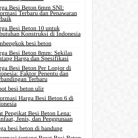
rga Besi Beton 6mm SNI:
formasi Terbaru dan Penawaran
rbaik
rga Besi Beton 10 untuk
butuhan Konstruksi di Indonesia
mbengkok besi beton
rga Besi Beton 8mm: Sekilas
ntang Harga dan Spesifikasi
rga Besi Beton Per Lonjor di
donesia: Faktor Penentu dan
rbandingan Terbaru
ot besi beton ulir
formasi Harga Besi Beton 6 di
donesia
at Pengikat Besi Beton Lena:
nfaat, Jenis, dan Penggunaan
ga besi beton di bandung
ormasi tentang Berat Besi Beton