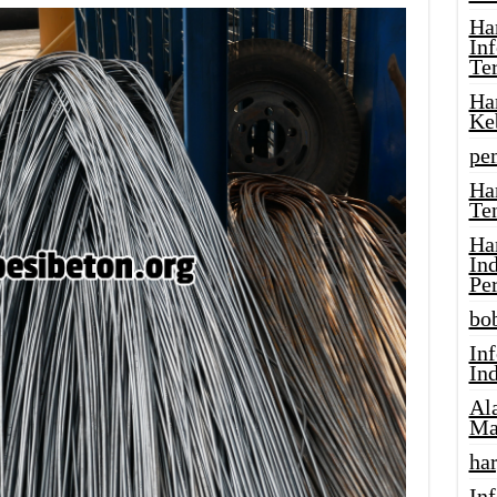
Ha
In
Te
Ha
Ke
pe
Ha
Te
Ha
In
Pe
bob
In
In
Al
Ma
har
Inf