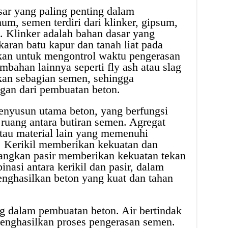
r yang paling penting dalam
m, semen terdiri dari klinker, gipsum,
. Klinker adalah bahan dasar yang
karan batu kapur dan tanah liat pada
kan untuk mengontrol waktu pengerasan
bahan lainnya seperti fly ash atau slag
an sebagian semen, sehingga
gan dari pembuatan beton.
nyusun utama beton, yang berfungsi
 ruang antara butiran semen. Agregat
 atau material lain yang memenuhi
tu. Kerikil memberikan kekuatan dan
sedangkan pasir memberikan kekuatan tekan
nasi antara kerikil dan pasir, dalam
enghasilkan beton yang kuat dan tahan
g dalam pembuatan beton. Air bertindak
menghasilkan proses pengerasan semen.