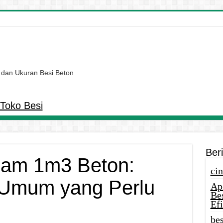
 dan Ukuran Besi Beton
Toko Besi
Ber
lam 1m3 Beton:
cin
Umum yang Perlu
Ap
Be
Efi
bes