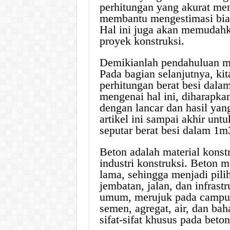
perhitungan yang akurat me
membantu mengestimasi bia
Hal ini juga akan memudah
proyek konstruksi.
Demikianlah pendahuluan me
Pada bagian selanjutnya, ki
perhitungan berat besi dal
mengenai hal ini, diharapkan
dengan lancar dan hasil yan
artikel ini sampai akhir un
seputar berat besi dalam 1m
Beton adalah material kons
industri konstruksi. Beton m
lama, sehingga menjadi pil
jembatan, jalan, dan infrastr
umum, merujuk pada campura
semen, agregat, air, dan b
sifat-sifat khusus pada beton