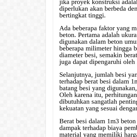
jika proyek konstruksi adal
diperlukan akan berbeda d
bertingkat tinggi.
Ada beberapa faktor yang m
beton. Pertama adalah ukura
digunakan dalam beton umu
beberapa milimeter hingga b
diameter besi, semakin berat 
juga dapat dipengaruhi oleh 
Selanjutnya, jumlah besi ya
terhadap berat besi dalam 1
batang besi yang digunakan, 
Oleh karena itu, perhitunga
dibutuhkan sangatlah pentin
kekuatan yang sesuai denga
Berat besi dalam 1m3 beton 
dampak terhadap biaya pemb
material yang memiliki harga