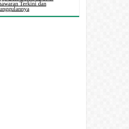
nawaran Terkini dan
unggulannya