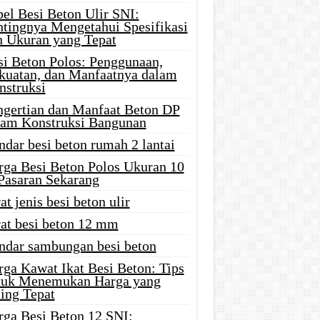
el Besi Beton Ulir SNI:
ntingnya Mengetahui Spesifikasi
n Ukuran yang Tepat
si Beton Polos: Penggunaan,
kuatan, dan Manfaatnya dalam
nstruksi
ngertian dan Manfaat Beton DP
lam Konstruksi Bangunan
ndar besi beton rumah 2 lantai
rga Besi Beton Polos Ukuran 10
 Pasaran Sekarang
at jenis besi beton ulir
rat besi beton 12 mm
andar sambungan besi beton
rga Kawat Ikat Besi Beton: Tips
tuk Menemukan Harga yang
ing Tepat
rga Besi Beton 12 SNI: