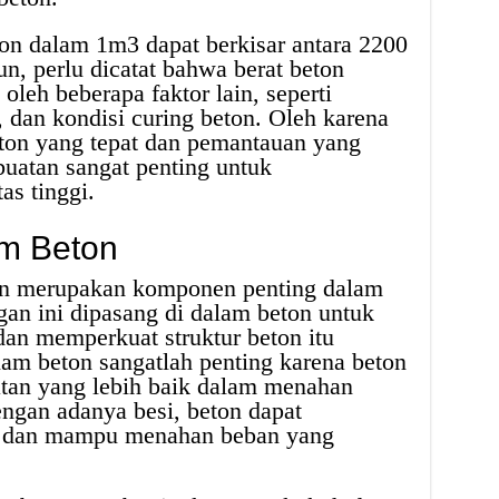
on dalam 1m3 dapat berkisar antara 2200
, perlu dicatat bahwa berat beton
leh beberapa faktor lain, seperti
 dan kondisi curing beton. Oleh karena
ton yang tepat dan pemantauan yang
buatan sangat penting untuk
as tinggi.
am Beton
ton merupakan komponen penting dalam
gan ini dipasang di dalam beton untuk
an memperkuat struktur beton itu
lam beton sangatlah penting karena beton
atan yang lebih baik dalam menahan
engan adanya besi, beton dapat
 dan mampu menahan beban yang