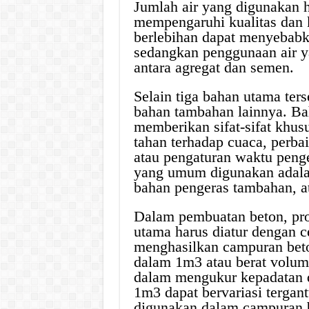
Jumlah air yang digunakan ha
mempengaruhi kualitas dan 
berlebihan dapat menyebabk
sedangkan penggunaan air y
antara agregat dan semen.
Selain tiga bahan utama ter
bahan tambahan lainnya. Ba
memberikan sifat-sifat khus
tahan terhadap cuaca, perbai
atau pengaturan waktu peng
yang umum digunakan adalah
bahan pengeras tambahan, at
Dalam pembuatan beton, pro
utama harus diatur dengan c
menghasilkan campuran beto
dalam 1m3 atau berat volum
dalam mengukur kepadatan d
1m3 dapat bervariasi tergant
digunakan dalam campuran 