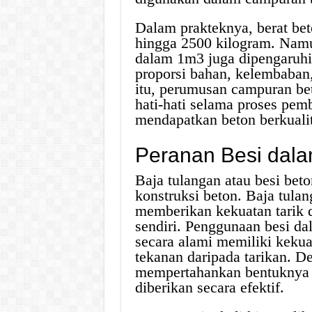
Dalam prakteknya, berat bet
hingga 2500 kilogram. Namun
dalam 1m3 juga dipengaruhi o
proporsi bahan, kelembaban,
itu, perumusan campuran be
hati-hati selama proses pem
mendapatkan beton berkualit
Peranan Besi dal
Baja tulangan atau besi be
konstruksi beton. Baja tulan
memberikan kekuatan tarik d
sendiri. Penggunaan besi da
secara alami memiliki keku
tekanan daripada tarikan. D
mempertahankan bentuknya
diberikan secara efektif.