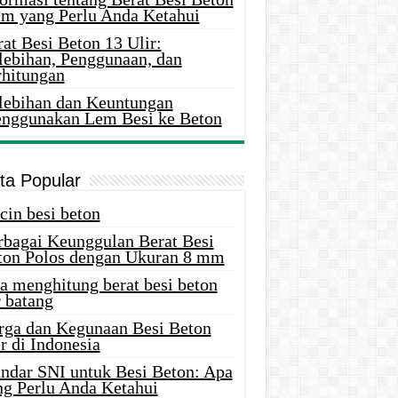
m yang Perlu Anda Ketahui
at Besi Beton 13 Ulir:
lebihan, Penggunaan, dan
rhitungan
lebihan dan Keuntungan
nggunakan Lem Besi ke Beton
ita Popular
cin besi beton
rbagai Keunggulan Berat Besi
ton Polos dengan Ukuran 8 mm
a menghitung berat besi beton
 batang
rga dan Kegunaan Besi Beton
r di Indonesia
andar SNI untuk Besi Beton: Apa
ng Perlu Anda Ketahui