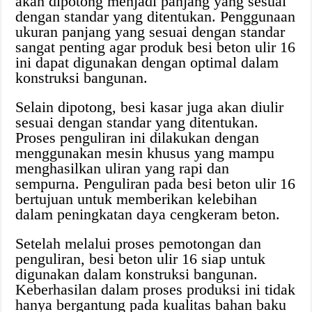
akan dipotong menjadi panjang yang sesuai
dengan standar yang ditentukan. Penggunaan
ukuran panjang yang sesuai dengan standar
sangat penting agar produk besi beton ulir 16
ini dapat digunakan dengan optimal dalam
konstruksi bangunan.
Selain dipotong, besi kasar juga akan diulir
sesuai dengan standar yang ditentukan.
Proses penguliran ini dilakukan dengan
menggunakan mesin khusus yang mampu
menghasilkan uliran yang rapi dan
sempurna. Penguliran pada besi beton ulir 16
bertujuan untuk memberikan kelebihan
dalam peningkatan daya cengkeram beton.
Setelah melalui proses pemotongan dan
penguliran, besi beton ulir 16 siap untuk
digunakan dalam konstruksi bangunan.
Keberhasilan dalam proses produksi ini tidak
hanya bergantung pada kualitas bahan baku