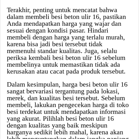
Terakhir, penting untuk mencatat bahwa
dalam membeli besi beton ulir 16, pastikan
Anda mendapatkan harga yang wajar dan
sesuai dengan kondisi pasar. Hindari
membeli dengan harga yang terlalu murah,
karena bisa jadi besi tersebut tidak
memenuhi standar kualitas. Juga, selalu
periksa kembali besi beton ulir 16 sebelum
membelinya untuk memastikan tidak ada
kerusakan atau cacat pada produk tersebut.
Dalam kesimpulan, harga besi beton ulir 16
sangat bervariasi tergantung pada lokasi,
merek, dan kualitas besi tersebut. Sebelum
membeli, lakukan pengecekan harga di toko
besi terdekat untuk mendapatkan informasi
yang akurat. Pilihlah besi beton ulir 16
dengan kualitas yang baik meskipun
harganya sedikit lebih mahal, karena akan
lebih menguntungkan dalam jangka panjang.