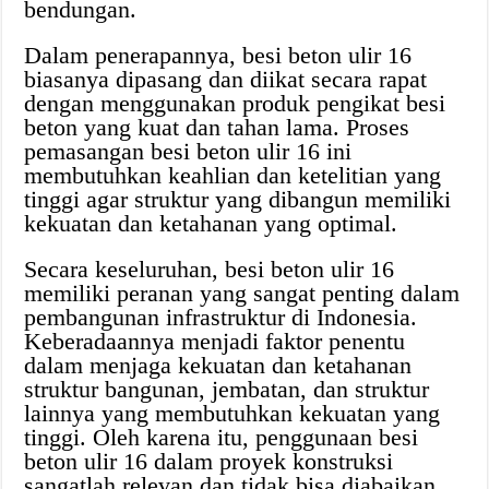
bendungan.
Dalam penerapannya, besi beton ulir 16
biasanya dipasang dan diikat secara rapat
dengan menggunakan produk pengikat besi
beton yang kuat dan tahan lama. Proses
pemasangan besi beton ulir 16 ini
membutuhkan keahlian dan ketelitian yang
tinggi agar struktur yang dibangun memiliki
kekuatan dan ketahanan yang optimal.
Secara keseluruhan, besi beton ulir 16
memiliki peranan yang sangat penting dalam
pembangunan infrastruktur di Indonesia.
Keberadaannya menjadi faktor penentu
dalam menjaga kekuatan dan ketahanan
struktur bangunan, jembatan, dan struktur
lainnya yang membutuhkan kekuatan yang
tinggi. Oleh karena itu, penggunaan besi
beton ulir 16 dalam proyek konstruksi
sangatlah relevan dan tidak bisa diabaikan.