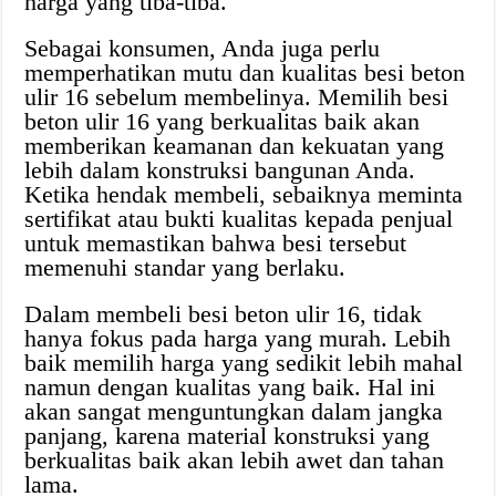
harga yang tiba-tiba.
Sebagai konsumen, Anda juga perlu
memperhatikan mutu dan kualitas besi beton
ulir 16 sebelum membelinya. Memilih besi
beton ulir 16 yang berkualitas baik akan
memberikan keamanan dan kekuatan yang
lebih dalam konstruksi bangunan Anda.
Ketika hendak membeli, sebaiknya meminta
sertifikat atau bukti kualitas kepada penjual
untuk memastikan bahwa besi tersebut
memenuhi standar yang berlaku.
Dalam membeli besi beton ulir 16, tidak
hanya fokus pada harga yang murah. Lebih
baik memilih harga yang sedikit lebih mahal
namun dengan kualitas yang baik. Hal ini
akan sangat menguntungkan dalam jangka
panjang, karena material konstruksi yang
berkualitas baik akan lebih awet dan tahan
lama.