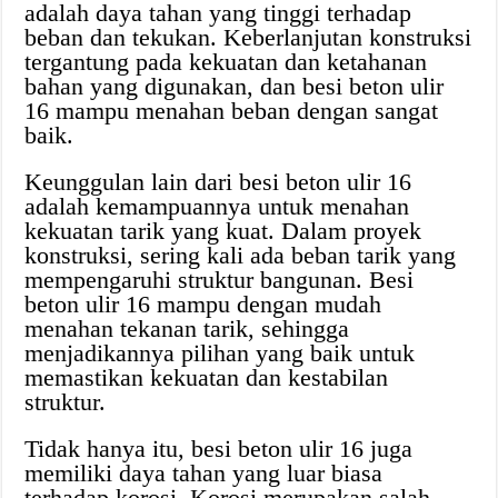
adalah daya tahan yang tinggi terhadap
beban dan tekukan. Keberlanjutan konstruksi
tergantung pada kekuatan dan ketahanan
bahan yang digunakan, dan besi beton ulir
16 mampu menahan beban dengan sangat
baik.
Keunggulan lain dari besi beton ulir 16
adalah kemampuannya untuk menahan
kekuatan tarik yang kuat. Dalam proyek
konstruksi, sering kali ada beban tarik yang
mempengaruhi struktur bangunan. Besi
beton ulir 16 mampu dengan mudah
menahan tekanan tarik, sehingga
menjadikannya pilihan yang baik untuk
memastikan kekuatan dan kestabilan
struktur.
Tidak hanya itu, besi beton ulir 16 juga
memiliki daya tahan yang luar biasa
terhadap korosi. Korosi merupakan salah