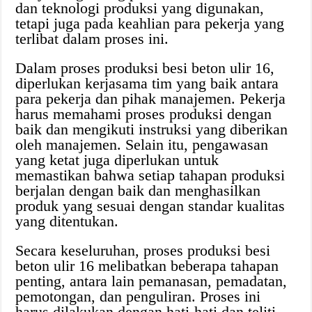
dan teknologi produksi yang digunakan,
tetapi juga pada keahlian para pekerja yang
terlibat dalam proses ini.
Dalam proses produksi besi beton ulir 16,
diperlukan kerjasama tim yang baik antara
para pekerja dan pihak manajemen. Pekerja
harus memahami proses produksi dengan
baik dan mengikuti instruksi yang diberikan
oleh manajemen. Selain itu, pengawasan
yang ketat juga diperlukan untuk
memastikan bahwa setiap tahapan produksi
berjalan dengan baik dan menghasilkan
produk yang sesuai dengan standar kualitas
yang ditentukan.
Secara keseluruhan, proses produksi besi
beton ulir 16 melibatkan beberapa tahapan
penting, antara lain pemanasan, pemadatan,
pemotongan, dan penguliran. Proses ini
harus dilakukan dengan hati-hati dan teliti