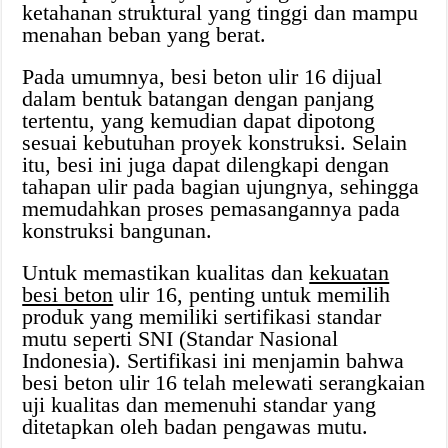
ketahanan struktural yang tinggi dan mampu
menahan beban yang berat.
Pada umumnya, besi beton ulir 16 dijual
dalam bentuk batangan dengan panjang
tertentu, yang kemudian dapat dipotong
sesuai kebutuhan proyek konstruksi. Selain
itu, besi ini juga dapat dilengkapi dengan
tahapan ulir pada bagian ujungnya, sehingga
memudahkan proses pemasangannya pada
konstruksi bangunan.
Untuk memastikan kualitas dan
kekuatan
besi beton
ulir 16, penting untuk memilih
produk yang memiliki sertifikasi standar
mutu seperti SNI (Standar Nasional
Indonesia). Sertifikasi ini menjamin bahwa
besi beton ulir 16 telah melewati serangkaian
uji kualitas dan memenuhi standar yang
ditetapkan oleh badan pengawas mutu.