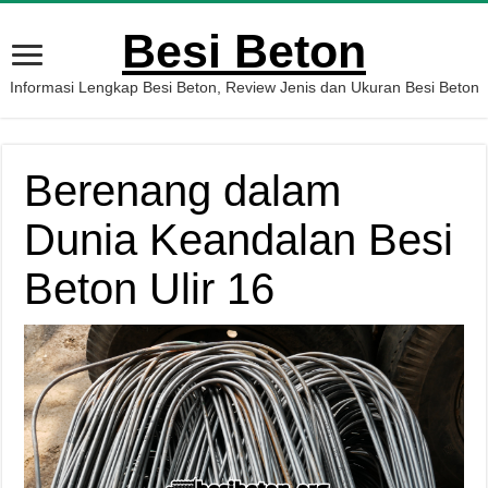
Besi Beton
Informasi Lengkap Besi Beton, Review Jenis dan Ukuran Besi Beton
Berenang dalam
Dunia Keandalan Besi
Beton Ulir 16