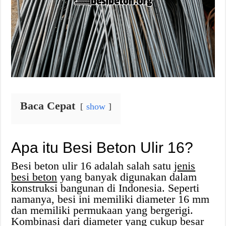
Baca Cepat
show
Apa itu Besi Beton Ulir 16?
Besi beton ulir 16 adalah salah satu
jenis
besi beton
yang banyak digunakan dalam
konstruksi bangunan di Indonesia. Seperti
namanya, besi ini memiliki diameter 16 mm
dan memiliki permukaan yang bergerigi.
Kombinasi dari diameter yang cukup besar