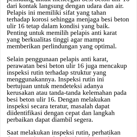
dari kontak langsung dengan udara dan air.
Pelapis ini memiliki sifat yang tahan
terhadap korosi sehingga menjaga besi beton
ulir 16 tetap dalam kondisi yang baik.
Penting untuk memilih pelapis anti karat
yang berkualitas tinggi agar mampu
memberikan perlindungan yang optimal.
Selain penggunaan pelapis anti karat,
perawatan besi beton ulir 16 juga mencakup
inspeksi rutin terhadap struktur yang
menggunakannya. Inspeksi rutin ini
bertujuan untuk mendeteksi adanya
kerusakan atau tanda-tanda kelemahan pada
besi beton ulir 16. Dengan melakukan
inspeksi secara teratur, masalah dapat
diidentifikasi dengan cepat dan langkah
perbaikan dapat diambil segera.
Saat melakukan inspeksi rutin, perhatikan