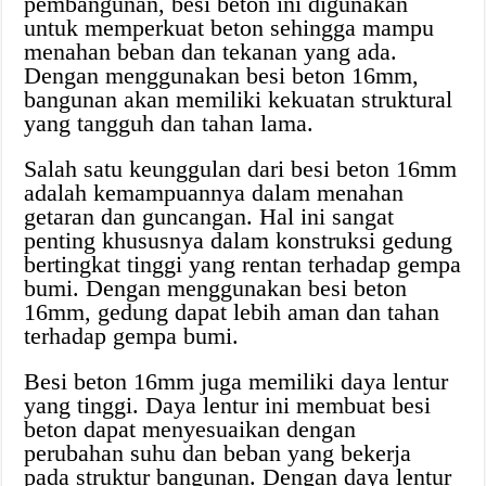
pembangunan, besi beton ini digunakan
untuk memperkuat beton sehingga mampu
menahan beban dan tekanan yang ada.
Dengan menggunakan besi beton 16mm,
bangunan akan memiliki kekuatan struktural
yang tangguh dan tahan lama.
Salah satu keunggulan dari besi beton 16mm
adalah kemampuannya dalam menahan
getaran dan guncangan. Hal ini sangat
penting khususnya dalam konstruksi gedung
bertingkat tinggi yang rentan terhadap gempa
bumi. Dengan menggunakan besi beton
16mm, gedung dapat lebih aman dan tahan
terhadap gempa bumi.
Besi beton 16mm juga memiliki daya lentur
yang tinggi. Daya lentur ini membuat besi
beton dapat menyesuaikan dengan
perubahan suhu dan beban yang bekerja
pada struktur bangunan. Dengan daya lentur