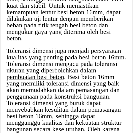
kuat dan stabil. Untuk memastikan
kemampuan lentur besi beton 16mm, dapat
dilakukan uji lentur dengan memberikan
beban pada titik tengah besi beton dan
mengukur gaya yang diterima oleh besi
beton.
Toleransi dimensi juga menjadi persyaratan
kualitas yang penting pada besi beton 16mm.
Toleransi dimensi mengacu pada toleransi
ukuran yang diperbolehkan dalam
pembuatan besi beton
. Besi beton 16mm
yang memiliki toleransi dimensi yang baik
akan memudahkan dalam pemasangan dan
penggunaan pada konstruksi bangunan.
Toleransi dimensi yang buruk dapat
menyebabkan kesulitan dalam pemasangan
besi beton 16mm, sehingga dapat
mengganggu kualitas dan kekuatan struktur
bangunan secara keseluruhan. Oleh karena