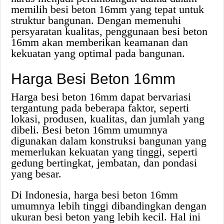
memilih besi beton 16mm yang tepat untuk
struktur bangunan. Dengan memenuhi
persyaratan kualitas, penggunaan besi beton
16mm akan memberikan keamanan dan
kekuatan yang optimal pada bangunan.
Harga Besi Beton 16mm
Harga besi beton 16mm dapat bervariasi
tergantung pada beberapa faktor, seperti
lokasi, produsen, kualitas, dan jumlah yang
dibeli. Besi beton 16mm umumnya
digunakan dalam konstruksi bangunan yang
memerlukan kekuatan yang tinggi, seperti
gedung bertingkat, jembatan, dan pondasi
yang besar.
Di Indonesia, harga besi beton 16mm
umumnya lebih tinggi dibandingkan dengan
ukuran besi beton yang lebih kecil. Hal ini