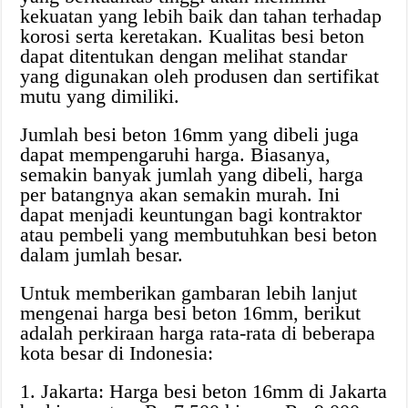
kekuatan yang lebih baik dan tahan terhadap
korosi serta keretakan. Kualitas besi beton
dapat ditentukan dengan melihat standar
yang digunakan oleh produsen dan sertifikat
mutu yang dimiliki.
Jumlah besi beton 16mm yang dibeli juga
dapat mempengaruhi harga. Biasanya,
semakin banyak jumlah yang dibeli, harga
per batangnya akan semakin murah. Ini
dapat menjadi keuntungan bagi kontraktor
atau pembeli yang membutuhkan besi beton
dalam jumlah besar.
Untuk memberikan gambaran lebih lanjut
mengenai harga besi beton 16mm, berikut
adalah perkiraan harga rata-rata di beberapa
kota besar di Indonesia:
1. Jakarta: Harga besi beton 16mm di Jakarta