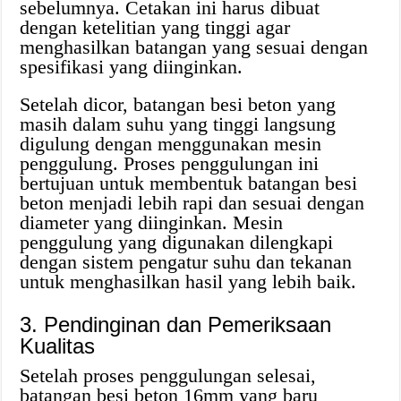
sebelumnya. Cetakan ini harus dibuat
dengan ketelitian yang tinggi agar
menghasilkan batangan yang sesuai dengan
spesifikasi yang diinginkan.
Setelah dicor, batangan besi beton yang
masih dalam suhu yang tinggi langsung
digulung dengan menggunakan mesin
penggulung. Proses penggulungan ini
bertujuan untuk membentuk batangan besi
beton menjadi lebih rapi dan sesuai dengan
diameter yang diinginkan. Mesin
penggulung yang digunakan dilengkapi
dengan sistem pengatur suhu dan tekanan
untuk menghasilkan hasil yang lebih baik.
3. Pendinginan dan Pemeriksaan
Kualitas
Setelah proses penggulungan selesai,
batangan besi beton 16mm yang baru