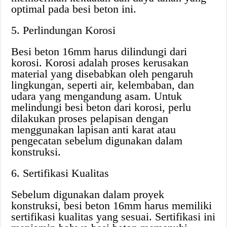
optimal pada besi beton ini.
5. Perlindungan Korosi
Besi beton 16mm harus dilindungi dari
korosi. Korosi adalah proses kerusakan
material yang disebabkan oleh pengaruh
lingkungan, seperti air, kelembaban, dan
udara yang mengandung asam. Untuk
melindungi besi beton dari korosi, perlu
dilakukan proses pelapisan dengan
menggunakan lapisan anti karat atau
pengecatan sebelum digunakan dalam
konstruksi.
6. Sertifikasi Kualitas
Sebelum digunakan dalam proyek
konstruksi, besi beton 16mm harus memiliki
sertifikasi kualitas yang sesuai. Sertifikasi ini