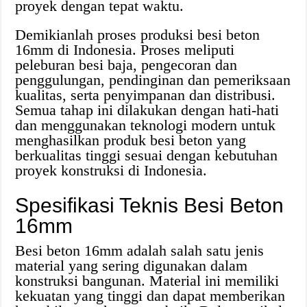
proyek dengan tepat waktu.
Demikianlah proses produksi besi beton
16mm di Indonesia. Proses meliputi
peleburan besi baja, pengecoran dan
penggulungan, pendinginan dan pemeriksaan
kualitas, serta penyimpanan dan distribusi.
Semua tahap ini dilakukan dengan hati-hati
dan menggunakan teknologi modern untuk
menghasilkan produk besi beton yang
berkualitas tinggi sesuai dengan kebutuhan
proyek konstruksi di Indonesia.
Spesifikasi Teknis Besi Beton
16mm
Besi beton 16mm adalah salah satu jenis
material yang sering digunakan dalam
konstruksi bangunan. Material ini memiliki
kekuatan yang tinggi dan dapat memberikan