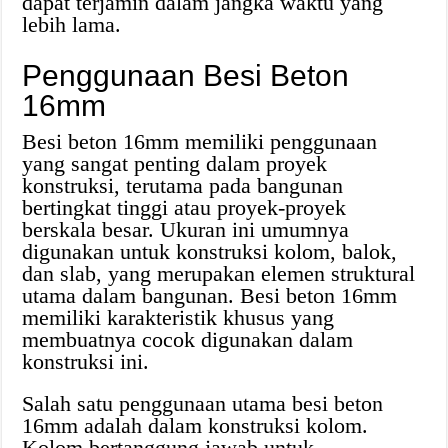
dapat terjamin dalam jangka waktu yang
lebih lama.
Penggunaan Besi Beton
16mm
Besi beton 16mm memiliki penggunaan
yang sangat penting dalam proyek
konstruksi, terutama pada bangunan
bertingkat tinggi atau proyek-proyek
berskala besar. Ukuran ini umumnya
digunakan untuk konstruksi kolom, balok,
dan slab, yang merupakan elemen struktural
utama dalam bangunan. Besi beton 16mm
memiliki karakteristik khusus yang
membuatnya cocok digunakan dalam
konstruksi ini.
Salah satu penggunaan utama besi beton
16mm adalah dalam konstruksi kolom.
Kolom bertanggung jawab untuk