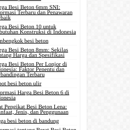
rga Besi Beton 6mm SNI:
formasi Terbaru dan Penawaran
rbaik
rga Besi Beton 10 untuk
butuhan Konstruksi di Indonesia
mbengkok besi beton
rga Besi Beton 8mm: Sekilas
ntang Harga dan Spesifikasi
rga Besi Beton Per Lonjor di
donesia: Faktor Penentu dan
rbandingan Terbaru
ot besi beton ulir
formasi Harga Besi Beton 6 di
donesia
at Pengikat Besi Beton Lena:
nfaat, Jenis, dan Penggunaan
ga besi beton di bandung
ormasi tentang Berat Besi Beton