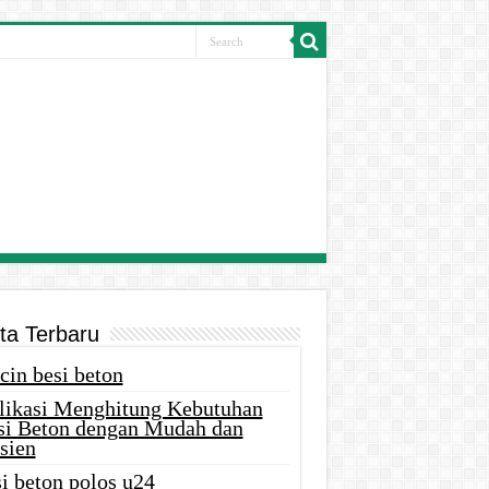
ita Terbaru
cin besi beton
likasi Menghitung Kebutuhan
si Beton dengan Mudah dan
sien
i beton polos u24