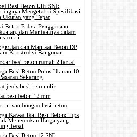
el Besi Beton Ulir SNI:
ntingnya Mengetahui Spesifikasi
n Ukuran yang Tepat
si Beton Polos: Penggunaan,
kuatan, dan Manfaatnya dalam
nstruksi
ngertian dan Manfaat Beton DP
lam Konstruksi Bangunan
ndar besi beton rumah 2 lantai
rga Besi Beton Polos Ukuran 10
 Pasaran Sekarang
at jenis besi beton ulir
rat besi beton 12 mm
andar sambungan besi beton
rga Kawat Ikat Besi Beton: Tips
tuk Menemukan Harga yang
ing Tepat
rga Besi Beton 12 SNI: