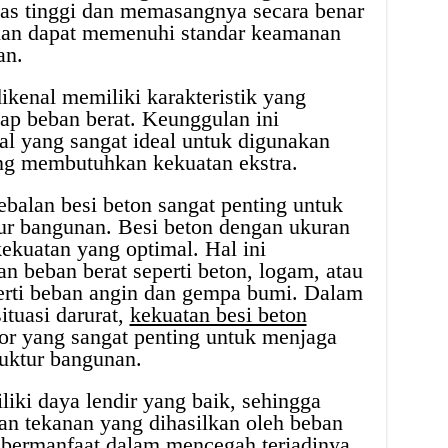
tas tinggi dan memasangnya secara benar
unan dapat memenuhi standar keamanan
an.
enal memiliki karakteristik yang
dap beban berat. Keunggulan ini
l yang sangat ideal untuk digunakan
ng membutuhkan kekuatan ekstra.
ebalan besi beton sangat penting untuk
ur bangunan. Besi beton dengan ukuran
kuatan yang optimal. Hal ini
beban berat seperti beton, logam, atau
perti beban angin dan gempa bumi. Dalam
ituasi darurat,
kekuatan besi beton
or yang sangat penting untuk menjaga
ruktur bangunan.
iki daya lendir yang baik, sehingga
 tekanan yang dihasilkan oleh beban
t bermanfaat dalam mencegah terjadinya