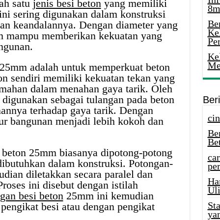
ah satu
jenis besi beton
yang memiliki
8m
ni sering digunakan dalam konstruksi
Ber
an keandalannya. Dengan diameter yang
Ke
5mm mampu memberikan kekuatan yang
Pe
angunan.
Ke
Me
 25mm adalah untuk memperkuat beton
on sendiri memiliki kekuatan tekan yang
emahan dalam menahan gaya tarik. Oleh
 digunakan sebagai tulangan pada beton
Ber
annya terhadap gaya tarik. Dengan
cin
ktur bangunan menjadi lebih kokoh dan
Be
Be
 beton 25mm biasanya dipotong-potong
car
dibutuhkan dalam konstruksi. Potongan-
per
udian diletakkan secara paralel dan
Ha
Proses ini disebut dengan istilah
Uli
gan besi beton
25mm ini kemudian
St
pengikat besi atau dengan pengikat
ya