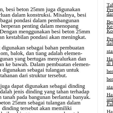
Tab
on, besi beton 25mm juga digunakan
Pe
da
luan dalam konstruksi. Misalnya, besi
sebagai pondasi dalam pembangunan
Be
 berperan penting dalam menopang
Ke
Ko
. Dengan menggunakan besi beton 25mm
an kestabilan pondasi akan meningkat.
Pe
da
t digunakan sebagai bahan pembuatan
sta
lom, balok, dan tiang adalah elemen-
ngunan yang bertugas menyalurkan dan
Ha
di
an ke bawah. Dalam pembuatan elemen-
m digunakan sebagai tulangan untuk
ber
ahanan dari struktur tersebut.
be
 juga dapat digunakan sebagai dinding
st
alah jenis dinding yang tahan terhadap
Ha
an tanah pada bangunan berlantai banyak.
un
eton 25mm sebagai tulangan dalam
Pal
 dinding tersebut akan memiliki
Ha