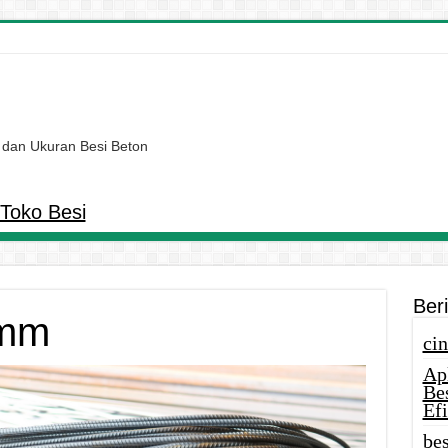
 dan Ukuran Besi Beton
Toko Besi
Ber
5mm
cin
Ap
Be
Efi
bes