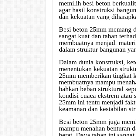
memilih besi beton berkuali
agar hasil konstruksi bang
dan kekuatan yang diharapk
Besi beton 25mm memang dik
sangat kuat dan tahan terha
membuatnya menjadi materia
dalam struktur bangunan ya
Dalam dunia konstruksi, ket
menentukan kekuatan strukt
25mm memberikan tingkat ke
membuatnya mampu menahan 
bahkan beban struktural se
kondisi cuaca ekstrem atau s
25mm ini tentu menjadi fakt
keamanan dan kestabilan st
Besi beton 25mm juga memil
mampu menahan benturan dan
berat. Daya tahan ini sanga