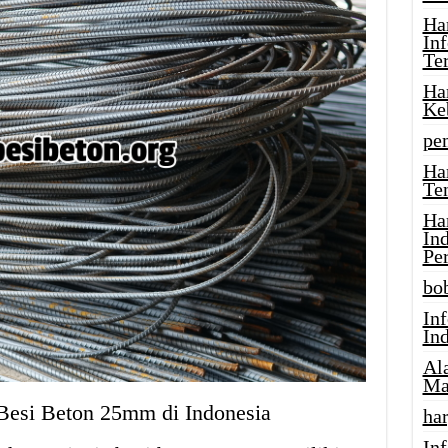
Ha
In
Te
Ha
Ke
pe
Ha
Te
Ha
In
Pe
bob
In
In
Al
Ma
Besi Beton 25mm di Indonesia
har
Inf