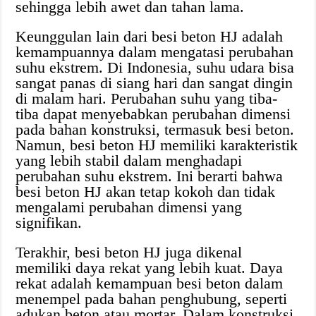
sehingga lebih awet dan tahan lama.
Keunggulan lain dari besi beton HJ adalah
kemampuannya dalam mengatasi perubahan
suhu ekstrem. Di Indonesia, suhu udara bisa
sangat panas di siang hari dan sangat dingin
di malam hari. Perubahan suhu yang tiba-
tiba dapat menyebabkan perubahan dimensi
pada bahan konstruksi, termasuk besi beton.
Namun, besi beton HJ memiliki karakteristik
yang lebih stabil dalam menghadapi
perubahan suhu ekstrem. Ini berarti bahwa
besi beton HJ akan tetap kokoh dan tidak
mengalami perubahan dimensi yang
signifikan.
Terakhir, besi beton HJ juga dikenal
memiliki daya rekat yang lebih kuat. Daya
rekat adalah kemampuan besi beton dalam
menempel pada bahan penghubung, seperti
adukan beton atau mortar. Dalam konstruksi