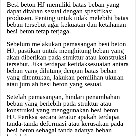
Besi beton HJ memiliki batas beban yang
dapat ditahan sesuai dengan spesifikasi
produsen. Penting untuk tidak melebihi batas
beban tersebut agar kekuatan dan ketahanan
besi beton tetap terjaga.
Sebelum melakukan pemasangan besi beton
HJ, pastikan untuk menghitung beban yang
akan diberikan pada struktur atau konstruksi
tersebut. Jika terdapat ketidaksesuaian antara
beban yang dihitung dengan batas beban
yang ditentukan, lakukan pemilihan ukuran
atau jumlah besi beton yang sesuai.
Setelah pemasangan, hindari penambahan
beban yang berlebih pada struktur atau
konstruksi yang menggunakan besi beton
HJ. Periksa secara teratur apakah terdapat
tanda-tanda deformasi atau kerusakan pada
besi beton sebagai tanda adanya beban