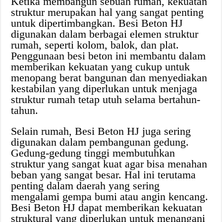
Ketika membangun sebuah rumah, kekuatan
struktur merupakan hal yang sangat penting
untuk dipertimbangkan. Besi Beton HJ
digunakan dalam berbagai elemen struktur
rumah, seperti kolom, balok, dan plat.
Penggunaan besi beton ini membantu dalam
memberikan kekuatan yang cukup untuk
menopang berat bangunan dan menyediakan
kestabilan yang diperlukan untuk menjaga
struktur rumah tetap utuh selama bertahun-
tahun.
Selain rumah, Besi Beton HJ juga sering
digunakan dalam pembangunan gedung.
Gedung-gedung tinggi membutuhkan
struktur yang sangat kuat agar bisa menahan
beban yang sangat besar. Hal ini terutama
penting dalam daerah yang sering
mengalami gempa bumi atau angin kencang.
Besi Beton HJ dapat memberikan kekuatan
struktural yang diperlukan untuk menangani