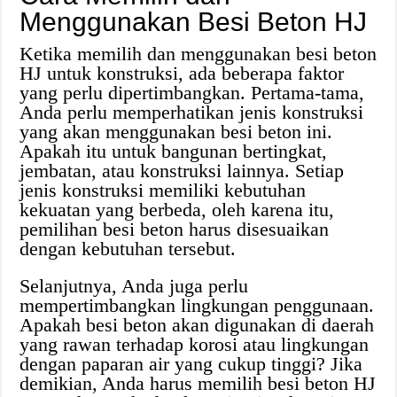
Menggunakan Besi Beton HJ
Ketika memilih dan menggunakan besi beton
HJ untuk konstruksi, ada beberapa faktor
yang perlu dipertimbangkan. Pertama-tama,
Anda perlu memperhatikan jenis konstruksi
yang akan menggunakan besi beton ini.
Apakah itu untuk bangunan bertingkat,
jembatan, atau konstruksi lainnya. Setiap
jenis konstruksi memiliki kebutuhan
kekuatan yang berbeda, oleh karena itu,
pemilihan besi beton harus disesuaikan
dengan kebutuhan tersebut.
Selanjutnya, Anda juga perlu
mempertimbangkan lingkungan penggunaan.
Apakah besi beton akan digunakan di daerah
yang rawan terhadap korosi atau lingkungan
dengan paparan air yang cukup tinggi? Jika
demikian, Anda harus memilih besi beton HJ