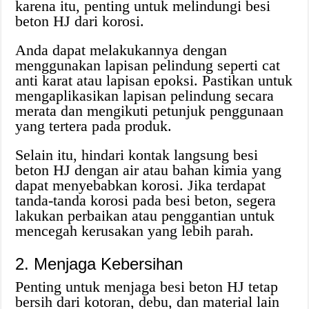
karena itu, penting untuk melindungi besi
beton HJ dari korosi.
Anda dapat melakukannya dengan
menggunakan lapisan pelindung seperti cat
anti karat atau lapisan epoksi. Pastikan untuk
mengaplikasikan lapisan pelindung secara
merata dan mengikuti petunjuk penggunaan
yang tertera pada produk.
Selain itu, hindari kontak langsung besi
beton HJ dengan air atau bahan kimia yang
dapat menyebabkan korosi. Jika terdapat
tanda-tanda korosi pada besi beton, segera
lakukan perbaikan atau penggantian untuk
mencegah kerusakan yang lebih parah.
2. Menjaga Kebersihan
Penting untuk menjaga besi beton HJ tetap
bersih dari kotoran, debu, dan material lain