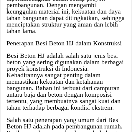
pembangunan. Dengan mengambil
keunggulan material ini, kekuatan dan daya
tahan bangunan dapat ditingkatkan, sehingga
menciptakan struktur yang aman dan lebih
tahan lama.
Penerapan Besi Beton HJ dalam Konstruksi
Besi Beton HJ adalah salah satu jenis besi
beton yang sering digunakan dalam berbagai
proyek konstruksi di Indonesia.
Kehadirannya sangat penting dalam
memastikan kekuatan dan ketahanan
bangunan. Bahan ini terbuat dari campuran
antara baja dan beton dengan komposisi
tertentu, yang membuatnya sangat kuat dan
tahan terhadap berbagai kondisi ekstrem.
Salah satu penerapan yang umum dari Besi
Beton HJ adalah pada pembangunan rumah.