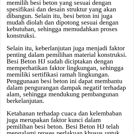
memilih besi beton yang sesuai dengan
spesifikasi dan desain struktur yang akan
dibangun. Selain itu, besi beton ini juga
mudah diolah dan dipotong sesuai dengan
kebutuhan, sehingga memudahkan proses
konstruksi.
Selain itu, keberlanjutan juga menjadi faktor
penting dalam pemilihan material konstruksi.
Besi Beton HJ sudah diciptakan dengan
memperhatikan faktor lingkungan, sehingga
memiliki sertifikasi ramah lingkungan.
Penggunaan besi beton ini dapat membantu
dalam pengurangan dampak negatif terhadap
alam, sehingga mendukung pembangunan
berkelanjutan.
Ketahanan terhadap cuaca dan kelembaban
juga merupakan faktor kunci dalam
pemilihan besi beton. Besi Beton HJ telah
mengalami proses perlakuan khusus untuk