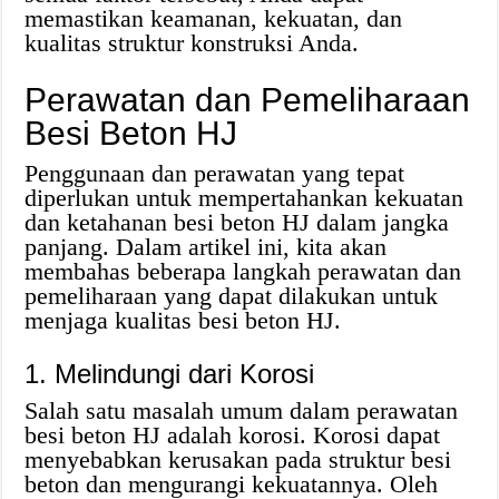
memastikan keamanan, kekuatan, dan
kualitas struktur konstruksi Anda.
Perawatan dan Pemeliharaan
Besi Beton HJ
Penggunaan dan perawatan yang tepat
diperlukan untuk mempertahankan kekuatan
dan ketahanan besi beton HJ dalam jangka
panjang. Dalam artikel ini, kita akan
membahas beberapa langkah perawatan dan
pemeliharaan yang dapat dilakukan untuk
menjaga kualitas besi beton HJ.
1. Melindungi dari Korosi
Salah satu masalah umum dalam perawatan
besi beton HJ adalah korosi. Korosi dapat
menyebabkan kerusakan pada struktur besi
beton dan mengurangi kekuatannya. Oleh