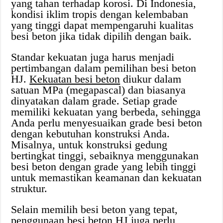
yang tahan terhadap korosi. Di Indonesia,
kondisi iklim tropis dengan kelembaban
yang tinggi dapat mempengaruhi kualitas
besi beton jika tidak dipilih dengan baik.
Standar kekuatan juga harus menjadi
pertimbangan dalam pemilihan besi beton
HJ.
Kekuatan besi beton
diukur dalam
satuan MPa (megapascal) dan biasanya
dinyatakan dalam grade. Setiap grade
memiliki kekuatan yang berbeda, sehingga
Anda perlu menyesuaikan grade besi beton
dengan kebutuhan konstruksi Anda.
Misalnya, untuk konstruksi gedung
bertingkat tinggi, sebaiknya menggunakan
besi beton dengan grade yang lebih tinggi
untuk memastikan keamanan dan kekuatan
struktur.
Selain memilih besi beton yang tepat,
penggunaan besi beton HJ juga perlu