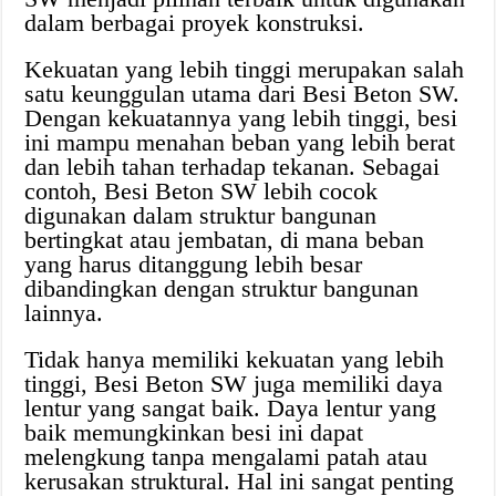
dalam berbagai proyek konstruksi.
Kekuatan yang lebih tinggi merupakan salah
satu keunggulan utama dari Besi Beton SW.
Dengan kekuatannya yang lebih tinggi, besi
ini mampu menahan beban yang lebih berat
dan lebih tahan terhadap tekanan. Sebagai
contoh, Besi Beton SW lebih cocok
digunakan dalam struktur bangunan
bertingkat atau jembatan, di mana beban
yang harus ditanggung lebih besar
dibandingkan dengan struktur bangunan
lainnya.
Tidak hanya memiliki kekuatan yang lebih
tinggi, Besi Beton SW juga memiliki daya
lentur yang sangat baik. Daya lentur yang
baik memungkinkan besi ini dapat
melengkung tanpa mengalami patah atau
kerusakan struktural. Hal ini sangat penting