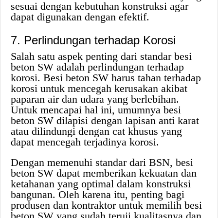
sesuai dengan kebutuhan konstruksi agar
dapat digunakan dengan efektif.
7. Perlindungan terhadap Korosi
Salah satu aspek penting dari standar besi
beton SW adalah perlindungan terhadap
korosi. Besi beton SW harus tahan terhadap
korosi untuk mencegah kerusakan akibat
paparan air dan udara yang berlebihan.
Untuk mencapai hal ini, umumnya besi
beton SW dilapisi dengan lapisan anti karat
atau dilindungi dengan cat khusus yang
dapat mencegah terjadinya korosi.
Dengan memenuhi standar dari BSN, besi
beton SW dapat memberikan kekuatan dan
ketahanan yang optimal dalam konstruksi
bangunan. Oleh karena itu, penting bagi
produsen dan kontraktor untuk memilih besi
beton SW yang sudah teruji kualitasnya dan