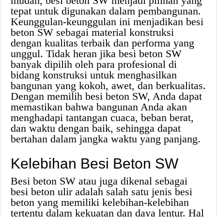
mudah, besi beton SW menjadi pilihan yang
tepat untuk digunakan dalam pembangunan.
Keunggulan-keunggulan ini menjadikan besi
beton SW sebagai material konstruksi
dengan kualitas terbaik dan performa yang
unggul. Tidak heran jika besi beton SW
banyak dipilih oleh para profesional di
bidang konstruksi untuk menghasilkan
bangunan yang kokoh, awet, dan berkualitas.
Dengan memilih besi beton SW, Anda dapat
memastikan bahwa bangunan Anda akan
menghadapi tantangan cuaca, beban berat,
dan waktu dengan baik, sehingga dapat
bertahan dalam jangka waktu yang panjang.
Kelebihan Besi Beton SW
Besi beton SW atau juga dikenal sebagai
besi beton ulir adalah salah satu jenis besi
beton yang memiliki kelebihan-kelebihan
tertentu dalam kekuatan dan daya lentur. Hal