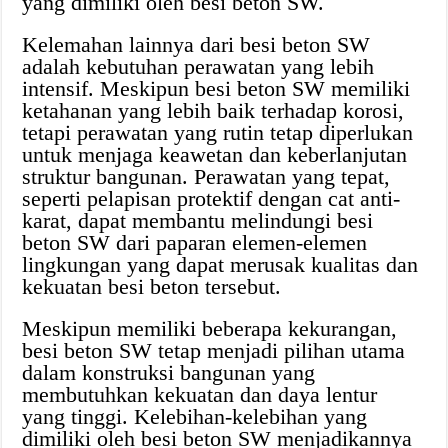
yang dimiliki oleh besi beton SW.
Kelemahan lainnya dari besi beton SW
adalah kebutuhan perawatan yang lebih
intensif. Meskipun besi beton SW memiliki
ketahanan yang lebih baik terhadap korosi,
tetapi perawatan yang rutin tetap diperlukan
untuk menjaga keawetan dan keberlanjutan
struktur bangunan. Perawatan yang tepat,
seperti pelapisan protektif dengan cat anti-
karat, dapat membantu melindungi besi
beton SW dari paparan elemen-elemen
lingkungan yang dapat merusak kualitas dan
kekuatan besi beton tersebut.
Meskipun memiliki beberapa kekurangan,
besi beton SW tetap menjadi pilihan utama
dalam konstruksi bangunan yang
membutuhkan kekuatan dan daya lentur
yang tinggi. Kelebihan-kelebihan yang
dimiliki oleh besi beton SW menjadikannya