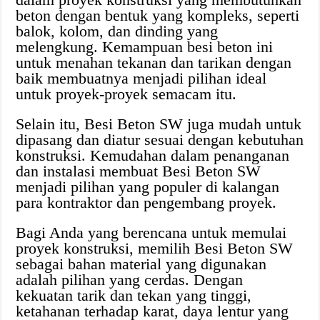
beton dengan bentuk yang kompleks, seperti
balok, kolom, dan dinding yang
melengkung. Kemampuan besi beton ini
untuk menahan tekanan dan tarikan dengan
baik membuatnya menjadi pilihan ideal
untuk proyek-proyek semacam itu.
Selain itu, Besi Beton SW juga mudah untuk
dipasang dan diatur sesuai dengan kebutuhan
konstruksi. Kemudahan dalam penanganan
dan instalasi membuat Besi Beton SW
menjadi pilihan yang populer di kalangan
para kontraktor dan pengembang proyek.
Bagi Anda yang berencana untuk memulai
proyek konstruksi, memilih Besi Beton SW
sebagai bahan material yang digunakan
adalah pilihan yang cerdas. Dengan
kekuatan tarik dan tekan yang tinggi,
ketahanan terhadap karat, daya lentur yang