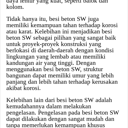
daya lentur yang kuat, seperti balok dan
kolom.
Tidak hanya itu, besi beton SW juga
memiliki kemampuan tahan terhadap korosi
atau karat. Kelebihan ini menjadikan besi
beton SW sebagai pilihan yang sangat baik
untuk proyek-proyek konstruksi yang
berlokasi di daerah-daerah dengan kondisi
lingkungan yang lembab atau memiliki
kandungan air yang tinggi. Dengan
menggunakan besi beton SW, struktur
bangunan dapat memiliki umur yang lebih
panjang dan lebih tahan terhadap kerusakan
akibat korosi.
Kelebihan lain dari besi beton SW adalah
kemudahannya dalam melakukan
pengelasan. Pengelasan pada besi beton SW
dapat dilakukan dengan sangat mudah dan
tanpa memerlukan kemampuan khusus