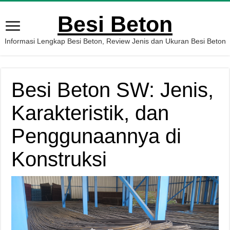
Besi Beton
Informasi Lengkap Besi Beton, Review Jenis dan Ukuran Besi Beton
Besi Beton SW: Jenis,
Karakteristik, dan
Penggunaannya di
Konstruksi