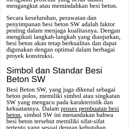
mengangkut atau memindahkan besi beton.
Secara keseluruhan, perawatan dan
penyimpanan besi beton SW adalah faktor
penting dalam menjaga kualitasnya. Dengan
mengikuti langkah-langkah yang dianjurkan,
besi beton akan tetap berkualitas dan dapat
digunakan dengan optimal dalam berbagai
proyek konstruksi.
Simbol dan Standar Besi
Beton SW
Besi Beton SW, yang juga dikenal sebagai
beton polos, memiliki simbol atau singkatan
SW yang mengacu pada karakteristik dan
kekuatannya. Dalam
proses pembuatan besi
beton
, simbol SW ini menandakan bahwa
besi beton tersebut memiliki sifat-sifat
tertentu yang sesuai dengan kebutuhan