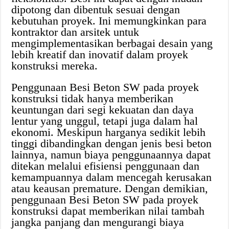
dipotong dan dibentuk sesuai dengan
kebutuhan proyek. Ini memungkinkan para
kontraktor dan arsitek untuk
mengimplementasikan berbagai desain yang
lebih kreatif dan inovatif dalam proyek
konstruksi mereka.
Penggunaan Besi Beton SW pada proyek
konstruksi tidak hanya memberikan
keuntungan dari segi kekuatan dan daya
lentur yang unggul, tetapi juga dalam hal
ekonomi. Meskipun harganya sedikit lebih
tinggi dibandingkan dengan jenis besi beton
lainnya, namun biaya penggunaannya dapat
ditekan melalui efisiensi penggunaan dan
kemampuannya dalam mencegah kerusakan
atau keausan premature. Dengan demikian,
penggunaan Besi Beton SW pada proyek
konstruksi dapat memberikan nilai tambah
jangka panjang dan mengurangi biaya