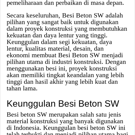
pemeliharaan dan perbaikan di masa depan.
Secara keseluruhan, Besi Beton SW adalah
pilihan yang sangat baik untuk digunakan
dalam proyek konstruksi yang membutuhkan
kekuatan dan daya lentur yang tinggi.
Keunggulan dalam segi kekuatan, daya
lentur, kualitas material, desain, dan
ekonomi membuat Besi Beton SW menjadi
pilihan utama di industri konstruksi. Dengan
menggunakan besi ini, proyek konstruksi
akan memiliki tingkat keandalan yang lebih
tinggi dan hasil akhir yang lebih kuat dan
tahan lama.
Keunggulan Besi Beton SW
Besi beton SW merupakan salah satu jenis
material konstruksi yang banyak digunakan
di Indonesia. Keunggulan besi beton SW ini
telah terbukti dan menjadi pilihan utama bagi