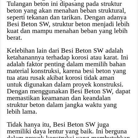
Tulangan beton ini dipasang pada struktur
beton yang akan menahan beban struktural,
seperti tekanan dan tarikan. Dengan adanya
Besi Beton SW, struktur beton menjadi lebih
kuat dan mampu menahan beban yang lebih
berat.
Kelebihan lain dari Besi Beton SW adalah
ketahanannya terhadap korosi atau karat. Ini
adalah faktor penting dalam memilih bahan
material konstruksi, karena besi beton yang
tua atau rusak akibat korosi tidak aman
untuk digunakan dalam proyek konstruksi.
Dengan menggunakan Besi Beton SW, dapat
memastikan keamanan dan keandalan
struktur beton dalam jangka waktu yang
lebih lama.
Tidak hanya itu, Besi Beton SW juga
memiliki daya lentur yang baik. Ini berguna
dalam proyek konstruksi yang membutuhkan