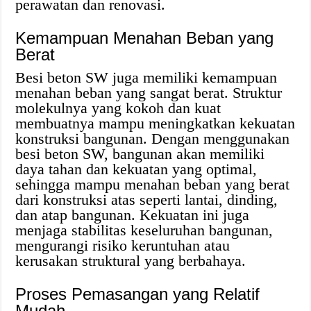
perawatan dan renovasi.
Kemampuan Menahan Beban yang
Berat
Besi beton SW juga memiliki kemampuan
menahan beban yang sangat berat. Struktur
molekulnya yang kokoh dan kuat
membuatnya mampu meningkatkan kekuatan
konstruksi bangunan. Dengan menggunakan
besi beton SW, bangunan akan memiliki
daya tahan dan kekuatan yang optimal,
sehingga mampu menahan beban yang berat
dari konstruksi atas seperti lantai, dinding,
dan atap bangunan. Kekuatan ini juga
menjaga stabilitas keseluruhan bangunan,
mengurangi risiko keruntuhan atau
kerusakan struktural yang berbahaya.
Proses Pemasangan yang Relatif
Mudah