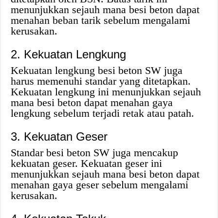
menunjukkan sejauh mana besi beton dapat
menahan beban tarik sebelum mengalami
kerusakan.
2. Kekuatan Lengkung
Kekuatan lengkung besi beton SW juga
harus memenuhi standar yang ditetapkan.
Kekuatan lengkung ini menunjukkan sejauh
mana besi beton dapat menahan gaya
lengkung sebelum terjadi retak atau patah.
3. Kekuatan Geser
Standar besi beton SW juga mencakup
kekuatan geser. Kekuatan geser ini
menunjukkan sejauh mana besi beton dapat
menahan gaya geser sebelum mengalami
kerusakan.