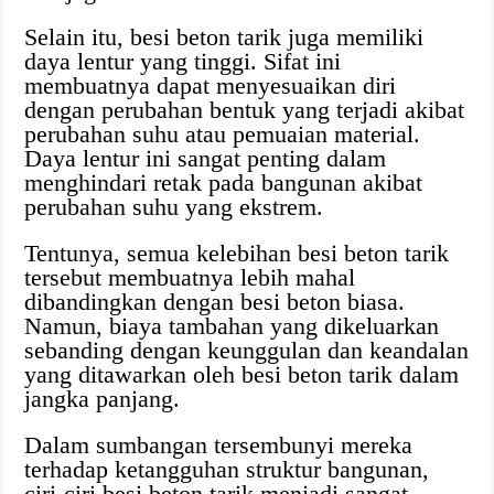
Selain itu, besi beton tarik juga memiliki
daya lentur yang tinggi. Sifat ini
membuatnya dapat menyesuaikan diri
dengan perubahan bentuk yang terjadi akibat
perubahan suhu atau pemuaian material.
Daya lentur ini sangat penting dalam
menghindari retak pada bangunan akibat
perubahan suhu yang ekstrem.
Tentunya, semua kelebihan besi beton tarik
tersebut membuatnya lebih mahal
dibandingkan dengan besi beton biasa.
Namun, biaya tambahan yang dikeluarkan
sebanding dengan keunggulan dan keandalan
yang ditawarkan oleh besi beton tarik dalam
jangka panjang.
Dalam sumbangan tersembunyi mereka
terhadap ketangguhan struktur bangunan,
ciri-ciri besi beton tarik menjadi sangat