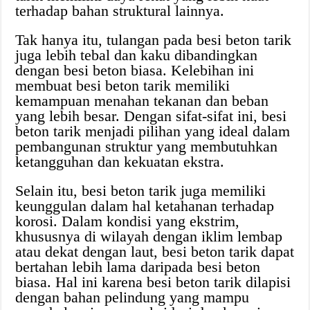
terhadap bahan struktural lainnya.
Tak hanya itu, tulangan pada besi beton tarik
juga lebih tebal dan kaku dibandingkan
dengan besi beton biasa. Kelebihan ini
membuat besi beton tarik memiliki
kemampuan menahan tekanan dan beban
yang lebih besar. Dengan sifat-sifat ini, besi
beton tarik menjadi pilihan yang ideal dalam
pembangunan struktur yang membutuhkan
ketangguhan dan kekuatan ekstra.
Selain itu, besi beton tarik juga memiliki
keunggulan dalam hal ketahanan terhadap
korosi. Dalam kondisi yang ekstrim,
khususnya di wilayah dengan iklim lembap
atau dekat dengan laut, besi beton tarik dapat
bertahan lebih lama daripada besi beton
biasa. Hal ini karena besi beton tarik dilapisi
dengan bahan pelindung yang mampu