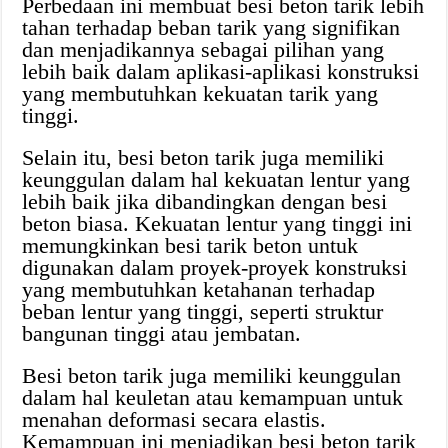
Perbedaan ini membuat besi beton tarik lebih
tahan terhadap beban tarik yang signifikan
dan menjadikannya sebagai pilihan yang
lebih baik dalam aplikasi-aplikasi konstruksi
yang membutuhkan kekuatan tarik yang
tinggi.
Selain itu, besi beton tarik juga memiliki
keunggulan dalam hal kekuatan lentur yang
lebih baik jika dibandingkan dengan besi
beton biasa. Kekuatan lentur yang tinggi ini
memungkinkan besi tarik beton untuk
digunakan dalam proyek-proyek konstruksi
yang membutuhkan ketahanan terhadap
beban lentur yang tinggi, seperti struktur
bangunan tinggi atau jembatan.
Besi beton tarik juga memiliki keunggulan
dalam hal keuletan atau kemampuan untuk
menahan deformasi secara elastis.
Kemampuan ini menjadikan besi beton tarik