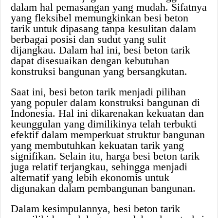
dalam hal pemasangan yang mudah. Sifatnya
yang fleksibel memungkinkan besi beton
tarik untuk dipasang tanpa kesulitan dalam
berbagai posisi dan sudut yang sulit
dijangkau. Dalam hal ini, besi beton tarik
dapat disesuaikan dengan kebutuhan
konstruksi bangunan yang bersangkutan.
Saat ini, besi beton tarik menjadi pilihan
yang populer dalam konstruksi bangunan di
Indonesia. Hal ini dikarenakan kekuatan dan
keunggulan yang dimilikinya telah terbukti
efektif dalam memperkuat struktur bangunan
yang membutuhkan kekuatan tarik yang
signifikan. Selain itu, harga besi beton tarik
juga relatif terjangkau, sehingga menjadi
alternatif yang lebih ekonomis untuk
digunakan dalam pembangunan bangunan.
Dalam kesimpulannya, besi beton tarik