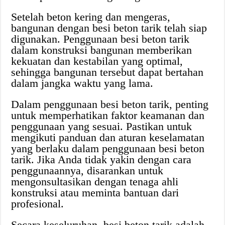
Setelah beton kering dan mengeras,
bangunan dengan besi beton tarik telah siap
digunakan. Penggunaan besi beton tarik
dalam konstruksi bangunan memberikan
kekuatan dan kestabilan yang optimal,
sehingga bangunan tersebut dapat bertahan
dalam jangka waktu yang lama.
Dalam penggunaan besi beton tarik, penting
untuk memperhatikan faktor keamanan dan
penggunaan yang sesuai. Pastikan untuk
mengikuti panduan dan aturan keselamatan
yang berlaku dalam penggunaan besi beton
tarik. Jika Anda tidak yakin dengan cara
penggunaannya, disarankan untuk
mengonsultasikan dengan tenaga ahli
konstruksi atau meminta bantuan dari
profesional.
Secara keseluruhan, besi beton tarik adalah