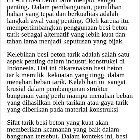
penting. Dalam pembangunan, pemilihan
bahan yang tepat dan berkualitas adalah
langkah awal yang penting. Oleh karena itu,
mempertimbangkan penggunaan besi beton
tarik sebagai alternatif yang lebih kuat dan
tahan lama menjadi keputusan yang bijak.
Kelebihan besi beton tarik adalah salah satu
aspek penting dalam industri konstruksi di
Indonesia. Hal ini dikarenakan besi beton
tarik memiliki kekuatan yang tinggi dalam
menahan beban tarik. Kelebihan ini sangat
krusial dalam pembangunan struktur
bangunan yang perlu mampu menahan beban
yang dihasilkan oleh tarikan atau gaya tarik
yang diberikan pada material konstruksi.
Sifat tarik besi beton yang kuat akan
memberikan keamanan yang baik dalam
bangunan tersebut. Dalam konteks ini, besi