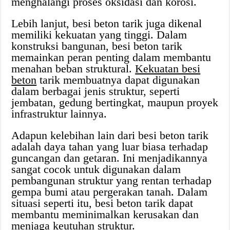
menghalangi proses oksidasi dan korosi.
Lebih lanjut, besi beton tarik juga dikenal
memiliki kekuatan yang tinggi. Dalam
konstruksi bangunan, besi beton tarik
memainkan peran penting dalam membantu
menahan beban struktural.
Kekuatan besi
beton
tarik membuatnya dapat digunakan
dalam berbagai jenis struktur, seperti
jembatan, gedung bertingkat, maupun proyek
infrastruktur lainnya.
Adapun kelebihan lain dari besi beton tarik
adalah daya tahan yang luar biasa terhadap
guncangan dan getaran. Ini menjadikannya
sangat cocok untuk digunakan dalam
pembangunan struktur yang rentan terhadap
gempa bumi atau pergerakan tanah. Dalam
situasi seperti itu, besi beton tarik dapat
membantu meminimalkan kerusakan dan
menjaga keutuhan struktur.