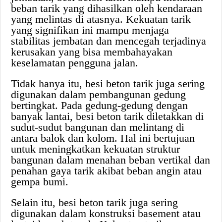
beban tarik yang dihasilkan oleh kendaraan
yang melintas di atasnya. Kekuatan tarik
yang signifikan ini mampu menjaga
stabilitas jembatan dan mencegah terjadinya
kerusakan yang bisa membahayakan
keselamatan pengguna jalan.
Tidak hanya itu, besi beton tarik juga sering
digunakan dalam pembangunan gedung
bertingkat. Pada gedung-gedung dengan
banyak lantai, besi beton tarik diletakkan di
sudut-sudut bangunan dan melintang di
antara balok dan kolom. Hal ini bertujuan
untuk meningkatkan kekuatan struktur
bangunan dalam menahan beban vertikal dan
penahan gaya tarik akibat beban angin atau
gempa bumi.
Selain itu, besi beton tarik juga sering
digunakan dalam konstruksi basement atau