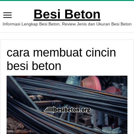
Besi Beton
Informasi Lengkap Besi Beton, Review Jenis dan Ukuran Besi Beton
cara membuat cincin
besi beton