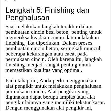
Langkah 5: Finishing dan
Penghalusan
Saat melakukan langkah terakhir dalam
pembuatan cincin besi beton, penting untuk
memeriksa keadaan cincin dan melakukan
finishing jika diperlukan. Dalam proses
pembuatan cincin beton, seringkali muncul
beberapa kekurangan atau cacat pada
permukaan cincin. Oleh karena itu, langkah
finishing menjadi sangat penting untuk
memastikan kualitas yang optimal.
Pada tahap ini, Anda perlu menggunakan
alat pengikir untuk melakukan penghalusan
permukaan cincin. Alat pengikir yang
digunakan dapat berupa amplas atau alat
pengikir lainnya yang memiliki tekstur kasar.
Dengan menggunakan alat pengikir ini,