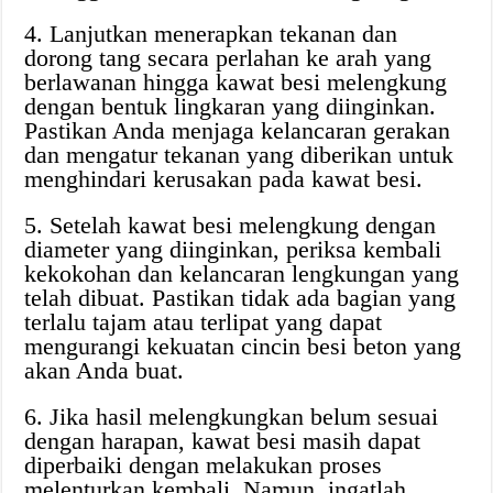
4. Lanjutkan menerapkan tekanan dan
dorong tang secara perlahan ke arah yang
berlawanan hingga kawat besi melengkung
dengan bentuk lingkaran yang diinginkan.
Pastikan Anda menjaga kelancaran gerakan
dan mengatur tekanan yang diberikan untuk
menghindari kerusakan pada kawat besi.
5. Setelah kawat besi melengkung dengan
diameter yang diinginkan, periksa kembali
kekokohan dan kelancaran lengkungan yang
telah dibuat. Pastikan tidak ada bagian yang
terlalu tajam atau terlipat yang dapat
mengurangi kekuatan cincin besi beton yang
akan Anda buat.
6. Jika hasil melengkungkan belum sesuai
dengan harapan, kawat besi masih dapat
diperbaiki dengan melakukan proses
melenturkan kembali. Namun, ingatlah