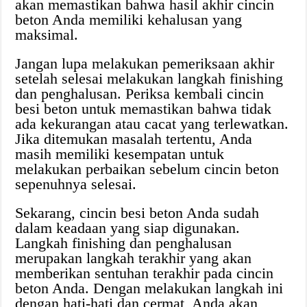
akan memastikan bahwa hasil akhir cincin
beton Anda memiliki kehalusan yang
maksimal.
Jangan lupa melakukan pemeriksaan akhir
setelah selesai melakukan langkah finishing
dan penghalusan. Periksa kembali cincin
besi beton untuk memastikan bahwa tidak
ada kekurangan atau cacat yang terlewatkan.
Jika ditemukan masalah tertentu, Anda
masih memiliki kesempatan untuk
melakukan perbaikan sebelum cincin beton
sepenuhnya selesai.
Sekarang, cincin besi beton Anda sudah
dalam keadaan yang siap digunakan.
Langkah finishing dan penghalusan
merupakan langkah terakhir yang akan
memberikan sentuhan terakhir pada cincin
beton Anda. Dengan melakukan langkah ini
dengan hati-hati dan cermat, Anda akan