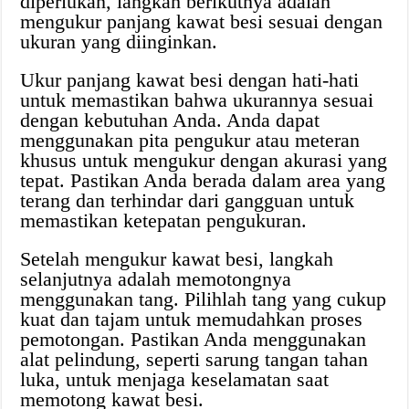
diperlukan, langkah berikutnya adalah
mengukur panjang kawat besi sesuai dengan
ukuran yang diinginkan.
Ukur panjang kawat besi dengan hati-hati
untuk memastikan bahwa ukurannya sesuai
dengan kebutuhan Anda. Anda dapat
menggunakan pita pengukur atau meteran
khusus untuk mengukur dengan akurasi yang
tepat. Pastikan Anda berada dalam area yang
terang dan terhindar dari gangguan untuk
memastikan ketepatan pengukuran.
Setelah mengukur kawat besi, langkah
selanjutnya adalah memotongnya
menggunakan tang. Pilihlah tang yang cukup
kuat dan tajam untuk memudahkan proses
pemotongan. Pastikan Anda menggunakan
alat pelindung, seperti sarung tangan tahan
luka, untuk menjaga keselamatan saat
memotong kawat besi.