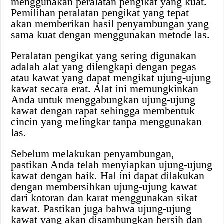
menggunakan peralatan pengikat yang kuat.
Pemilihan peralatan pengikat yang tepat
akan memberikan hasil penyambungan yang
sama kuat dengan menggunakan metode las.
Peralatan pengikat yang sering digunakan
adalah alat yang dilengkapi dengan pegas
atau kawat yang dapat mengikat ujung-ujung
kawat secara erat. Alat ini memungkinkan
Anda untuk menggabungkan ujung-ujung
kawat dengan rapat sehingga membentuk
cincin yang melingkar tanpa menggunakan
las.
Sebelum melakukan penyambungan,
pastikan Anda telah menyiapkan ujung-ujung
kawat dengan baik. Hal ini dapat dilakukan
dengan membersihkan ujung-ujung kawat
dari kotoran dan karat menggunakan sikat
kawat. Pastikan juga bahwa ujung-ujung
kawat yang akan disambungkan bersih dan