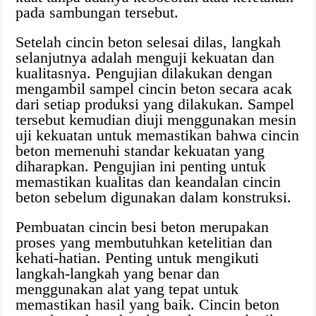
pada sambungan tersebut.
Setelah cincin beton selesai dilas, langkah
selanjutnya adalah menguji kekuatan dan
kualitasnya. Pengujian dilakukan dengan
mengambil sampel cincin beton secara acak
dari setiap produksi yang dilakukan. Sampel
tersebut kemudian diuji menggunakan mesin
uji kekuatan untuk memastikan bahwa cincin
beton memenuhi standar kekuatan yang
diharapkan. Pengujian ini penting untuk
memastikan kualitas dan keandalan cincin
beton sebelum digunakan dalam konstruksi.
Pembuatan cincin besi beton merupakan
proses yang membutuhkan ketelitian dan
kehati-hatian. Penting untuk mengikuti
langkah-langkah yang benar dan
menggunakan alat yang tepat untuk
memastikan hasil yang baik. Cincin beton