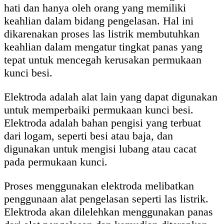
hati dan hanya oleh orang yang memiliki
keahlian dalam bidang pengelasan. Hal ini
dikarenakan proses las listrik membutuhkan
keahlian dalam mengatur tingkat panas yang
tepat untuk mencegah kerusakan permukaan
kunci besi.
Elektroda adalah alat lain yang dapat digunakan
untuk memperbaiki permukaan kunci besi.
Elektroda adalah bahan pengisi yang terbuat
dari logam, seperti besi atau baja, dan
digunakan untuk mengisi lubang atau cacat
pada permukaan kunci.
Proses menggunakan elektroda melibatkan
penggunaan alat pengelasan seperti las listrik.
Elektroda akan dilelehkan menggunakan panas