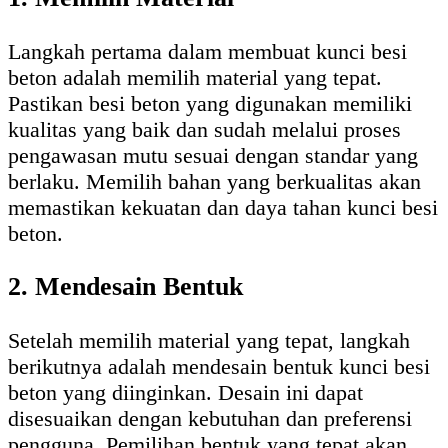
Langkah pertama dalam membuat kunci besi
beton adalah memilih material yang tepat.
Pastikan besi beton yang digunakan memiliki
kualitas yang baik dan sudah melalui proses
pengawasan mutu sesuai dengan standar yang
berlaku. Memilih bahan yang berkualitas akan
memastikan kekuatan dan daya tahan kunci besi
beton.
2. Mendesain Bentuk
Setelah memilih material yang tepat, langkah
berikutnya adalah mendesain bentuk kunci besi
beton yang diinginkan. Desain ini dapat
disesuaikan dengan kebutuhan dan preferensi
pengguna. Pemilihan bentuk yang tepat akan