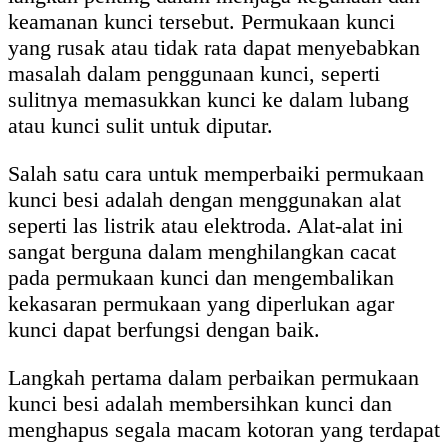
keamanan kunci tersebut. Permukaan kunci
yang rusak atau tidak rata dapat menyebabkan
masalah dalam penggunaan kunci, seperti
sulitnya memasukkan kunci ke dalam lubang
atau kunci sulit untuk diputar.
Salah satu cara untuk memperbaiki permukaan
kunci besi adalah dengan menggunakan alat
seperti las listrik atau elektroda. Alat-alat ini
sangat berguna dalam menghilangkan cacat
pada permukaan kunci dan mengembalikan
kekasaran permukaan yang diperlukan agar
kunci dapat berfungsi dengan baik.
Langkah pertama dalam perbaikan permukaan
kunci besi adalah membersihkan kunci dan
menghapus segala macam kotoran yang terdapat