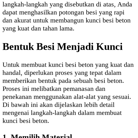
langkah-langkah yang disebutkan di atas, Anda
dapat menghasilkan potongan besi yang rapi
dan akurat untuk membangun kunci besi beton
yang kuat dan tahan lama.
Bentuk Besi Menjadi Kunci
Untuk membuat kunci besi beton yang kuat dan
handal, diperlukan proses yang tepat dalam
memberikan bentuk pada sebuah besi beton.
Proses ini melibatkan pemanasan dan
penekanan menggunakan alat-alat yang sesuai.
Di bawah ini akan dijelaskan lebih detail
mengenai langkah-langkah dalam membuat
kunci besi beton.
1. Memilih Material