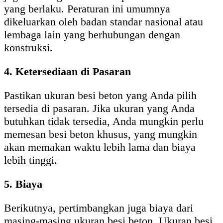
yang berlaku. Peraturan ini umumnya
dikeluarkan oleh badan standar nasional atau
lembaga lain yang berhubungan dengan
konstruksi.
4. Ketersediaan di Pasaran
Pastikan ukuran besi beton yang Anda pilih
tersedia di pasaran. Jika ukuran yang Anda
butuhkan tidak tersedia, Anda mungkin perlu
memesan besi beton khusus, yang mungkin
akan memakan waktu lebih lama dan biaya
lebih tinggi.
5. Biaya
Berikutnya, pertimbangkan juga biaya dari
masing-masing ukuran besi beton. Ukuran besi