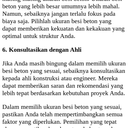
beton yang lebih besar umumnya lebih mahal.
Namun, sebaiknya jangan terlalu fokus pada
biaya saja. Pilihlah ukuran besi beton yang
dapat memberikan kekuatan dan kekakuan yang
optimal untuk struktur Anda.
6. Konsultasikan dengan Ahli
Jika Anda masih bingung dalam memilih ukuran
besi beton yang sesuai, sebaiknya konsultasikan
kepada ahli konstruksi atau engineer. Mereka
dapat memberikan saran dan rekomendasi yang
lebih tepat berdasarkan kebutuhan proyek Anda.
Dalam memilih ukuran besi beton yang sesuai,
pastikan Anda telah mempertimbangkan semua
faktor yang diperlukan. Pemilihan yang tepat