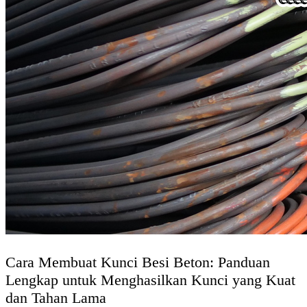
Cara Membuat Kunci Besi Beton: Panduan
Lengkap untuk Menghasilkan Kunci yang Kuat
dan Tahan Lama