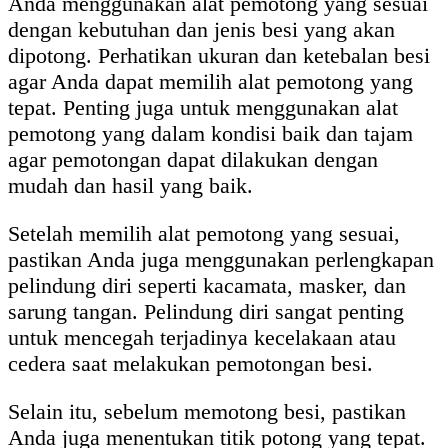
Anda menggunakan alat pemotong yang sesuai
dengan kebutuhan dan jenis besi yang akan
dipotong. Perhatikan ukuran dan ketebalan besi
agar Anda dapat memilih alat pemotong yang
tepat. Penting juga untuk menggunakan alat
pemotong yang dalam kondisi baik dan tajam
agar pemotongan dapat dilakukan dengan
mudah dan hasil yang baik.
Setelah memilih alat pemotong yang sesuai,
pastikan Anda juga menggunakan perlengkapan
pelindung diri seperti kacamata, masker, dan
sarung tangan. Pelindung diri sangat penting
untuk mencegah terjadinya kecelakaan atau
cedera saat melakukan pemotongan besi.
Selain itu, sebelum memotong besi, pastikan
Anda juga menentukan titik potong yang tepat.