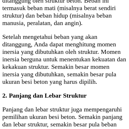
ditanggung oleh struktur beton. Beban ini
termasuk beban mati (misalnya berat sendiri
struktur) dan beban hidup (misalnya beban
manusia, peralatan, dan angin).
Setelah mengetahui beban yang akan
ditanggung, Anda dapat menghitung momen
inersia yang dibutuhkan oleh struktur. Momen
inersia berguna untuk menentukan kekuatan dan
kekakuan struktur. Semakin besar momen
inersia yang dibutuhkan, semakin besar pula
ukuran besi beton yang harus dipilih.
2. Panjang dan Lebar Struktur
Panjang dan lebar struktur juga mempengaruhi
pemilihan ukuran besi beton. Semakin panjang
dan lebar struktur, semakin besar pula beban