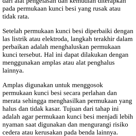
dari alat pengelasan dan kemudian diterapkan
pada permukaan kunci besi yang rusak atau
tidak rata.
Setelah permukaan kunci besi diperbaiki dengan
las listrik atau elektroda, langkah terakhir dalam
perbaikan adalah menghaluskan permukaan
kunci tersebut. Hal ini dapat dilakukan dengan
menggunakan amplas atau alat penghalus
lainnya.
Amplas digunakan untuk menggosok
permukaan kunci besi secara perlahan dan
merata sehingga menghasilkan permukaan yang
halus dan tidak kasar. Tujuan dari tahap ini
adalah agar permukaan kunci besi menjadi lebih
nyaman saat digunakan dan mengurangi risiko
cedera atau kerusakan pada benda lainnya.