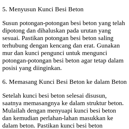
5. Menyusun Kunci Besi Beton
Susun potongan-potongan besi beton yang telah
dipotong dan dihaluskan pada urutan yang
sesuai. Pastikan potongan besi beton saling
terhubung dengan kencang dan erat. Gunakan
mur dan kunci pengunci untuk mengunci
potongan-potongan besi beton agar tetap dalam
posisi yang diinginkan.
6. Memasang Kunci Besi Beton ke dalam Beton
Setelah kunci besi beton selesai disusun,
saatnya memasangnya ke dalam struktur beton.
Mulailah dengan menyuapi kunci besi beton
dan kemudian perlahan-lahan masukkan ke
dalam beton. Pastikan kunci besi beton