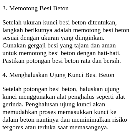
3. Memotong Besi Beton
Setelah ukuran kunci besi beton ditentukan,
langkah berikutnya adalah memotong besi beton
sesuai dengan ukuran yang diinginkan.
Gunakan gergaji besi yang tajam dan aman
untuk memotong besi beton dengan hati-hati.
Pastikan potongan besi beton rata dan bersih.
4. Menghaluskan Ujung Kunci Besi Beton
Setelah potongan besi beton, haluskan ujung
kunci menggunakan alat penghalus seperti alat
gerinda. Penghalusan ujung kunci akan
memudahkan proses memasukkan kunci ke
dalam beton nantinya dan meminimalkan risiko
tergores atau terluka saat memasangnya.