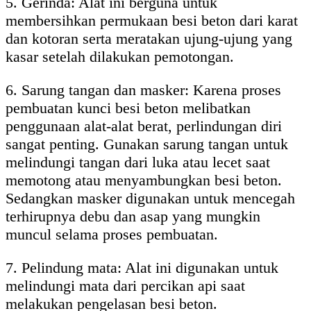
5. Gerinda: Alat ini berguna untuk
membersihkan permukaan besi beton dari karat
dan kotoran serta meratakan ujung-ujung yang
kasar setelah dilakukan pemotongan.
6. Sarung tangan dan masker: Karena proses
pembuatan kunci besi beton melibatkan
penggunaan alat-alat berat, perlindungan diri
sangat penting. Gunakan sarung tangan untuk
melindungi tangan dari luka atau lecet saat
memotong atau menyambungkan besi beton.
Sedangkan masker digunakan untuk mencegah
terhirupnya debu dan asap yang mungkin
muncul selama proses pembuatan.
7. Pelindung mata: Alat ini digunakan untuk
melindungi mata dari percikan api saat
melakukan pengelasan besi beton.