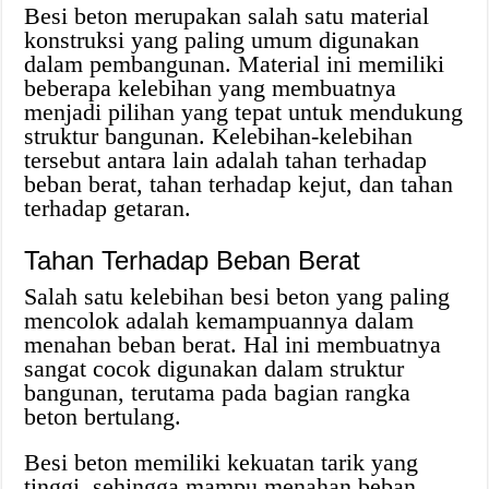
Besi beton merupakan salah satu material
konstruksi yang paling umum digunakan
dalam pembangunan. Material ini memiliki
beberapa kelebihan yang membuatnya
menjadi pilihan yang tepat untuk mendukung
struktur bangunan. Kelebihan-kelebihan
tersebut antara lain adalah tahan terhadap
beban berat, tahan terhadap kejut, dan tahan
terhadap getaran.
Tahan Terhadap Beban Berat
Salah satu kelebihan besi beton yang paling
mencolok adalah kemampuannya dalam
menahan beban berat. Hal ini membuatnya
sangat cocok digunakan dalam struktur
bangunan, terutama pada bagian rangka
beton bertulang.
Besi beton memiliki kekuatan tarik yang
tinggi, sehingga mampu menahan beban