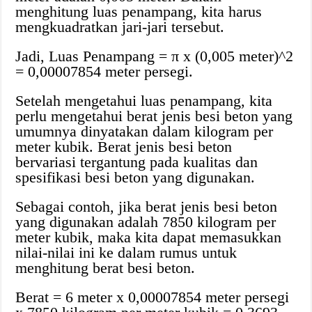
menghitung luas penampang, kita harus
mengkuadratkan jari-jari tersebut.
Jadi, Luas Penampang = π x (0,005 meter)^2
= 0,00007854 meter persegi.
Setelah mengetahui luas penampang, kita
perlu mengetahui berat jenis besi beton yang
umumnya dinyatakan dalam kilogram per
meter kubik. Berat jenis besi beton
bervariasi tergantung pada kualitas dan
spesifikasi besi beton yang digunakan.
Sebagai contoh, jika berat jenis besi beton
yang digunakan adalah 7850 kilogram per
meter kubik, maka kita dapat memasukkan
nilai-nilai ini ke dalam rumus untuk
menghitung berat besi beton.
Berat = 6 meter x 0,00007854 meter persegi