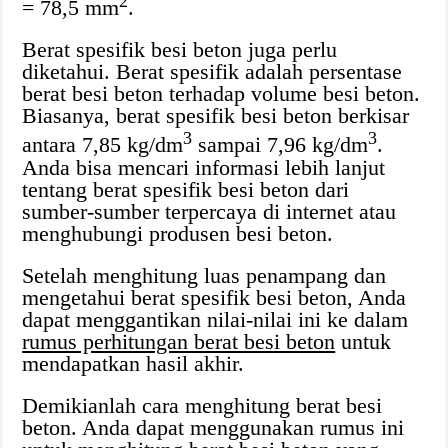
2
= 78,5 mm
.
Berat spesifik besi beton juga perlu
diketahui. Berat spesifik adalah persentase
berat besi beton terhadap volume besi beton.
Biasanya, berat spesifik besi beton berkisar
3
3
antara 7,85 kg/dm
sampai 7,96 kg/dm
.
Anda bisa mencari informasi lebih lanjut
tentang berat spesifik besi beton dari
sumber-sumber terpercaya di internet atau
menghubungi produsen besi beton.
Setelah menghitung luas penampang dan
mengetahui berat spesifik besi beton, Anda
dapat menggantikan nilai-nilai ini ke dalam
rumus perhitungan berat besi beton
untuk
mendapatkan hasil akhir.
Demikianlah cara menghitung berat besi
beton. Anda dapat menggunakan rumus ini