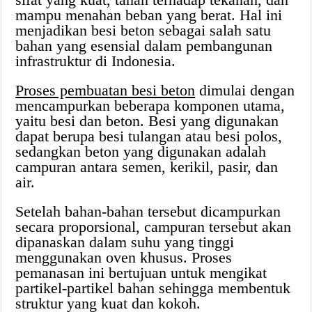
mampu menahan beban yang berat. Hal ini
menjadikan besi beton sebagai salah satu
bahan yang esensial dalam pembangunan
infrastruktur di Indonesia.
Proses pembuatan besi beton
dimulai dengan
mencampurkan beberapa komponen utama,
yaitu besi dan beton. Besi yang digunakan
dapat berupa besi tulangan atau besi polos,
sedangkan beton yang digunakan adalah
campuran antara semen, kerikil, pasir, dan
air.
Setelah bahan-bahan tersebut dicampurkan
secara proporsional, campuran tersebut akan
dipanaskan dalam suhu yang tinggi
menggunakan oven khusus. Proses
pemanasan ini bertujuan untuk mengikat
partikel-partikel bahan sehingga membentuk
struktur yang kuat dan kokoh.