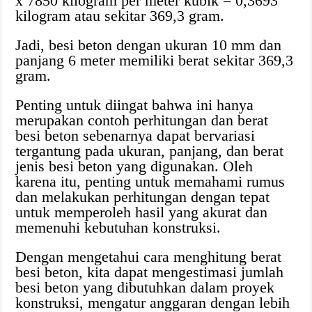
x 7850 kilogram per meter kubik = 0,3693
kilogram atau sekitar 369,3 gram.
Jadi, besi beton dengan ukuran 10 mm dan
panjang 6 meter memiliki berat sekitar 369,3
gram.
Penting untuk diingat bahwa ini hanya
merupakan contoh perhitungan dan berat
besi beton sebenarnya dapat bervariasi
tergantung pada ukuran, panjang, dan berat
jenis besi beton yang digunakan. Oleh
karena itu, penting untuk memahami rumus
dan melakukan perhitungan dengan tepat
untuk memperoleh hasil yang akurat dan
memenuhi kebutuhan konstruksi.
Dengan mengetahui cara menghitung berat
besi beton, kita dapat mengestimasi jumlah
besi beton yang dibutuhkan dalam proyek
konstruksi, mengatur anggaran dengan lebih