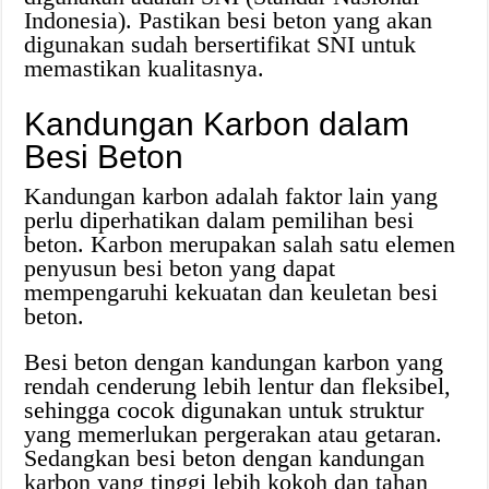
Indonesia). Pastikan besi beton yang akan
digunakan sudah bersertifikat SNI untuk
memastikan kualitasnya.
Kandungan Karbon dalam
Besi Beton
Kandungan karbon adalah faktor lain yang
perlu diperhatikan dalam pemilihan besi
beton. Karbon merupakan salah satu elemen
penyusun besi beton yang dapat
mempengaruhi kekuatan dan keuletan besi
beton.
Besi beton dengan kandungan karbon yang
rendah cenderung lebih lentur dan fleksibel,
sehingga cocok digunakan untuk struktur
yang memerlukan pergerakan atau getaran.
Sedangkan besi beton dengan kandungan
karbon yang tinggi lebih kokoh dan tahan