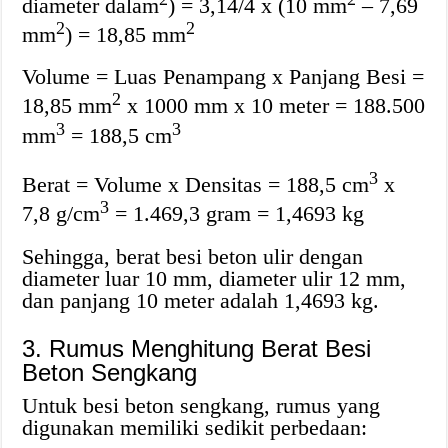
diameter dalam
) = 3,14/4 x (10 mm
– 7,69
2
2
mm
) = 18,85 mm
Volume = Luas Penampang x Panjang Besi =
2
18,85 mm
x 1000 mm x 10 meter = 188.500
3
3
mm
= 188,5 cm
3
Berat = Volume x Densitas = 188,5 cm
x
3
7,8 g/cm
= 1.469,3 gram = 1,4693 kg
Sehingga, berat besi beton ulir dengan
diameter luar 10 mm, diameter ulir 12 mm,
dan panjang 10 meter adalah 1,4693 kg.
3. Rumus Menghitung Berat Besi
Beton Sengkang
Untuk besi beton sengkang, rumus yang
digunakan memiliki sedikit perbedaan: