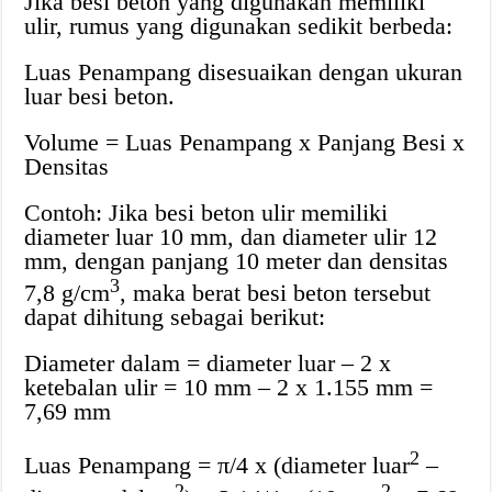
Jika besi beton yang digunakan memiliki
ulir, rumus yang digunakan sedikit berbeda:
Luas Penampang disesuaikan dengan ukuran
luar besi beton.
Volume = Luas Penampang x Panjang Besi x
Densitas
Contoh: Jika besi beton ulir memiliki
diameter luar 10 mm, dan diameter ulir 12
mm, dengan panjang 10 meter dan densitas
3
7,8 g/cm
, maka berat besi beton tersebut
dapat dihitung sebagai berikut:
Diameter dalam = diameter luar – 2 x
ketebalan ulir = 10 mm – 2 x 1.155 mm =
7,69 mm
2
Luas Penampang = π/4 x (diameter luar
–
2
2