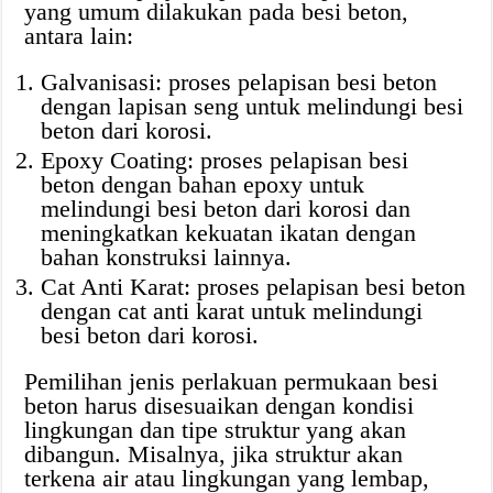
yang umum dilakukan pada besi beton,
antara lain:
Galvanisasi: proses pelapisan besi beton
dengan lapisan seng untuk melindungi besi
beton dari korosi.
Epoxy Coating: proses pelapisan besi
beton dengan bahan epoxy untuk
melindungi besi beton dari korosi dan
meningkatkan kekuatan ikatan dengan
bahan konstruksi lainnya.
Cat Anti Karat: proses pelapisan besi beton
dengan cat anti karat untuk melindungi
besi beton dari korosi.
Pemilihan jenis perlakuan permukaan besi
beton harus disesuaikan dengan kondisi
lingkungan dan tipe struktur yang akan
dibangun. Misalnya, jika struktur akan
terkena air atau lingkungan yang lembap,