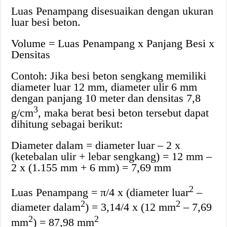
Luas Penampang disesuaikan dengan ukuran
luar besi beton.
Volume = Luas Penampang x Panjang Besi x
Densitas
Contoh: Jika besi beton sengkang memiliki
diameter luar 12 mm, diameter ulir 6 mm
dengan panjang 10 meter dan densitas 7,8
3
g/cm
, maka berat besi beton tersebut dapat
dihitung sebagai berikut:
Diameter dalam = diameter luar – 2 x
(ketebalan ulir + lebar sengkang) = 12 mm –
2 x (1.155 mm + 6 mm) = 7,69 mm
2
Luas Penampang = π/4 x (diameter luar
–
2
2
diameter dalam
) = 3,14/4 x (12 mm
– 7,69
2
2
mm
) = 87,98 mm