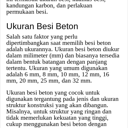
kandungan karbon, dan perlakuan
permukaan besi.
Ukuran Besi Beton
Salah satu faktor yang perlu
dipertimbangkan saat memilih besi beton
adalah ukurannya. Ukuran besi beton diukur
dalam milimeter (mm) dan biasanya tersedia
dalam bentuk batangan dengan panjang
tertentu. Ukuran yang umum digunakan
adalah 6 mm, 8 mm, 10 mm, 12 mm, 16
mm, 20 mm, 25 mm, dan 32 mm.
Ukuran besi beton yang cocok untuk
digunakan tergantung pada jenis dan ukuran
struktur konstruksi yang akan dibangun.
Misalnya, untuk struktur yang ringan dan
tidak memerlukan kekuatan yang tinggi,
cukup menggunakan besi beton dengan