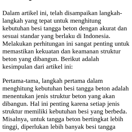
Dalam artikel ini, telah disampaikan langkah-
langkah yang tepat untuk menghitung
kebutuhan besi tangga beton dengan akurat dan
sesuai standar yang berlaku di Indonesia.
Melakukan perhitungan ini sangat penting untuk
memastikan kekuatan dan keamanan struktur
beton yang dibangun. Berikut adalah
kesimpulan dari artikel ini:
Pertama-tama, langkah pertama dalam
menghitung kebutuhan besi tangga beton adalah
menentukan jenis struktur beton yang akan
dibangun. Hal ini penting karena setiap jenis
struktur memiliki kebutuhan besi yang berbeda.
Misalnya, untuk tangga beton bertingkat lebih
tinggi, diperlukan lebih banyak besi tangga