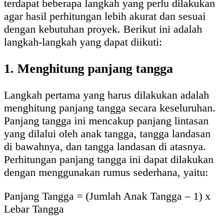
terdapat beberapa langkah yang perlu dilakukan
agar hasil perhitungan lebih akurat dan sesuai
dengan kebutuhan proyek. Berikut ini adalah
langkah-langkah yang dapat diikuti:
1. Menghitung panjang tangga
Langkah pertama yang harus dilakukan adalah
menghitung panjang tangga secara keseluruhan.
Panjang tangga ini mencakup panjang lintasan
yang dilalui oleh anak tangga, tangga landasan
di bawahnya, dan tangga landasan di atasnya.
Perhitungan panjang tangga ini dapat dilakukan
dengan menggunakan rumus sederhana, yaitu:
Panjang Tangga = (Jumlah Anak Tangga – 1) x
Lebar Tangga