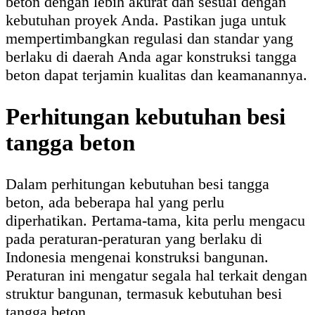
beton dengan lebih akurat dan sesuai dengan
kebutuhan proyek Anda. Pastikan juga untuk
mempertimbangkan regulasi dan standar yang
berlaku di daerah Anda agar konstruksi tangga
beton dapat terjamin kualitas dan keamanannya.
Perhitungan kebutuhan besi
tangga beton
Dalam perhitungan kebutuhan besi tangga
beton, ada beberapa hal yang perlu
diperhatikan. Pertama-tama, kita perlu mengacu
pada peraturan-peraturan yang berlaku di
Indonesia mengenai konstruksi bangunan.
Peraturan ini mengatur segala hal terkait dengan
struktur bangunan, termasuk kebutuhan besi
tangga beton.