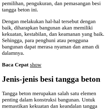
pemilihan, pengukuran, dan pemasangan besi
tangga beton ini.
Dengan melakukan hal-hal tersebut dengan
baik, diharapkan bangunan akan memiliki
kekuatan, kestabilan, dan keamanan yang baik.
Sehingga, para penghuni atau pengguna
bangunan dapat merasa nyaman dan aman di
dalamnya.
Baca Cepat
show
Jenis-jenis besi tangga beton
Tangga beton merupakan salah satu elemen
penting dalam konstruksi bangunan. Untuk
memastikan kekuatan dan keandalan tangga