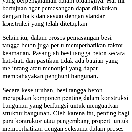
yang berpengalaman dalam bidangnya. Hal ini
bertujuan agar pemasangan dapat dilakukan
dengan baik dan sesuai dengan standar
konstruksi yang telah ditetapkan.
Selain itu, dalam proses pemasangan besi
tangga beton juga perlu memperhatikan faktor
keamanan. Pasanglah besi tangga beton secara
hati-hati dan pastikan tidak ada bagian yang
melintang atau menonjol yang dapat
membahayakan penghuni bangunan.
Secara keseluruhan, besi tangga beton
merupakan komponen penting dalam konstruksi
bangunan yang berfungsi untuk menguatkan
struktur bangunan. Oleh karena itu, penting bagi
para kontraktor atau pengembang properti untuk
memperhatikan dengan seksama dalam proses