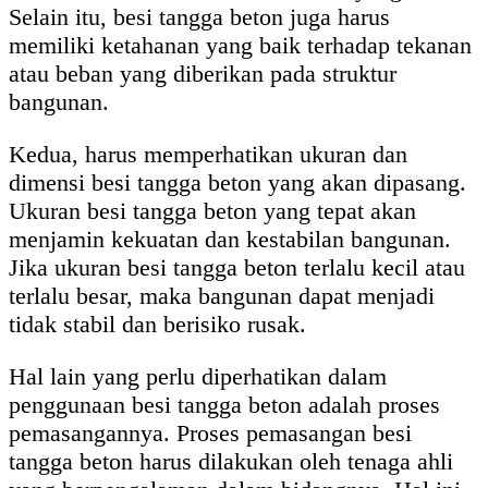
Selain itu, besi tangga beton juga harus
memiliki ketahanan yang baik terhadap tekanan
atau beban yang diberikan pada struktur
bangunan.
Kedua, harus memperhatikan ukuran dan
dimensi besi tangga beton yang akan dipasang.
Ukuran besi tangga beton yang tepat akan
menjamin kekuatan dan kestabilan bangunan.
Jika ukuran besi tangga beton terlalu kecil atau
terlalu besar, maka bangunan dapat menjadi
tidak stabil dan berisiko rusak.
Hal lain yang perlu diperhatikan dalam
penggunaan besi tangga beton adalah proses
pemasangannya. Proses pemasangan besi
tangga beton harus dilakukan oleh tenaga ahli