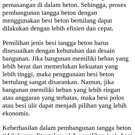
pemasangan di dalam beton. Sehingga, proses
pembangunan tangga beton dengan
menggunakan besi beton bertulang dapat
dilakukan dengan lebih efisien dan cepat.
Pemilihan jenis besi tangga beton harus
disesuaikan dengan kebutuhan dan desain
bangunan. Jika bangunan memiliki beban yang
lebih berat dan memerlukan kekuatan yang
lebih tinggi, maka penggunaan besi beton
bertulang sangat disarankan. Namun, jika
bangunan memiliki beban yang lebih ringan
atau anggaran yang terbatas, maka besi polos
atau besi ulir dapat menjadi pilihan yang lebih
ekonomis.
Keberhasilan dalam pembangunan tangga beton