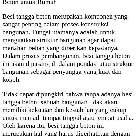
Beton untuk Rumah
Besi tangga beton merupakan komponen yang
sangat penting dalam proses konstruksi
bangunan. Fungsi utamanya adalah untuk
menguatkan struktur bangunan agar dapat
menahan beban yang diberikan kepadanya.
Dalam proses pembangunan, besi tangga beton
ini akan dipasang di dalam pondasi atau struktur
bangunan sebagai penyangga yang kuat dan
kokoh.
Tidak dapat dipungkiri bahwa tanpa adanya besi
tangga beton, sebuah bangunan tidak akan
memiliki kekuatan dan kestabilan yang cukup
untuk menjadi tempat tinggal atau tempat usaha.
Oleh karena itu, besi tangga beton ini
merupakan hal yang harus diperhatikan dengan