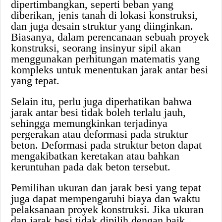
dipertimbangkan, seperti beban yang
diberikan, jenis tanah di lokasi konstruksi,
dan juga desain struktur yang diinginkan.
Biasanya, dalam perencanaan sebuah proyek
konstruksi, seorang insinyur sipil akan
menggunakan perhitungan matematis yang
kompleks untuk menentukan jarak antar besi
yang tepat.
Selain itu, perlu juga diperhatikan bahwa
jarak antar besi tidak boleh terlalu jauh,
sehingga memungkinkan terjadinya
pergerakan atau deformasi pada struktur
beton. Deformasi pada struktur beton dapat
mengakibatkan keretakan atau bahkan
keruntuhan pada dak beton tersebut.
Pemilihan ukuran dan jarak besi yang tepat
juga dapat mempengaruhi biaya dan waktu
pelaksanaan proyek konstruksi. Jika ukuran
dan jarak besi tidak dipilih dengan baik,