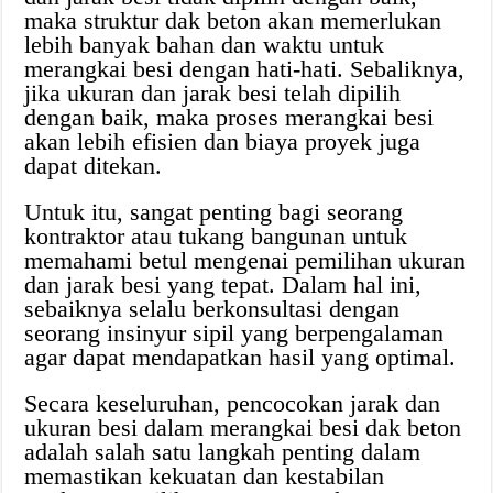
maka struktur dak beton akan memerlukan
lebih banyak bahan dan waktu untuk
merangkai besi dengan hati-hati. Sebaliknya,
jika ukuran dan jarak besi telah dipilih
dengan baik, maka proses merangkai besi
akan lebih efisien dan biaya proyek juga
dapat ditekan.
Untuk itu, sangat penting bagi seorang
kontraktor atau tukang bangunan untuk
memahami betul mengenai pemilihan ukuran
dan jarak besi yang tepat. Dalam hal ini,
sebaiknya selalu berkonsultasi dengan
seorang insinyur sipil yang berpengalaman
agar dapat mendapatkan hasil yang optimal.
Secara keseluruhan, pencocokan jarak dan
ukuran besi dalam merangkai besi dak beton
adalah salah satu langkah penting dalam
memastikan kekuatan dan kestabilan