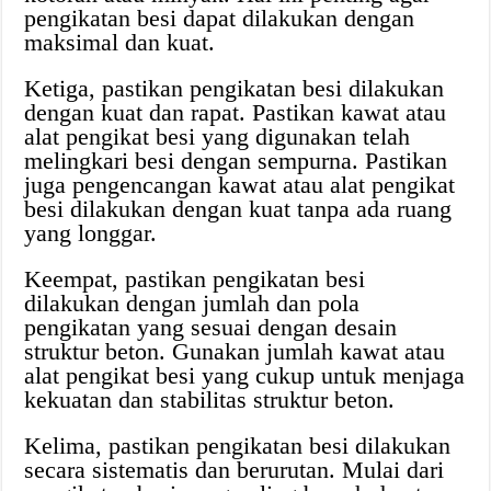
pengikatan besi dapat dilakukan dengan
maksimal dan kuat.
Ketiga, pastikan pengikatan besi dilakukan
dengan kuat dan rapat. Pastikan kawat atau
alat pengikat besi yang digunakan telah
melingkari besi dengan sempurna. Pastikan
juga pengencangan kawat atau alat pengikat
besi dilakukan dengan kuat tanpa ada ruang
yang longgar.
Keempat, pastikan pengikatan besi
dilakukan dengan jumlah dan pola
pengikatan yang sesuai dengan desain
struktur beton. Gunakan jumlah kawat atau
alat pengikat besi yang cukup untuk menjaga
kekuatan dan stabilitas struktur beton.
Kelima, pastikan pengikatan besi dilakukan
secara sistematis dan berurutan. Mulai dari