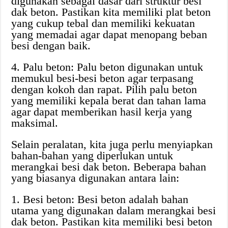
digunakan sebagai dasar dari struktur besi
dak beton. Pastikan kita memiliki plat beton
yang cukup tebal dan memiliki kekuatan
yang memadai agar dapat menopang beban
besi dengan baik.
4. Palu beton: Palu beton digunakan untuk
memukul besi-besi beton agar terpasang
dengan kokoh dan rapat. Pilih palu beton
yang memiliki kepala berat dan tahan lama
agar dapat memberikan hasil kerja yang
maksimal.
Selain peralatan, kita juga perlu menyiapkan
bahan-bahan yang diperlukan untuk
merangkai besi dak beton. Beberapa bahan
yang biasanya digunakan antara lain:
1. Besi beton: Besi beton adalah bahan
utama yang digunakan dalam merangkai besi
dak beton. Pastikan kita memiliki besi beton