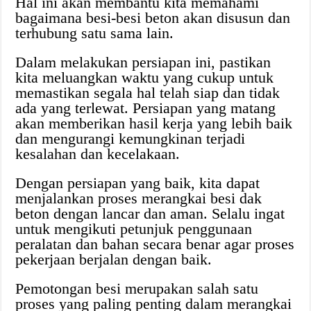
Hal ini akan membantu kita memahami
bagaimana besi-besi beton akan disusun dan
terhubung satu sama lain.
Dalam melakukan persiapan ini, pastikan
kita meluangkan waktu yang cukup untuk
memastikan segala hal telah siap dan tidak
ada yang terlewat. Persiapan yang matang
akan memberikan hasil kerja yang lebih baik
dan mengurangi kemungkinan terjadi
kesalahan dan kecelakaan.
Dengan persiapan yang baik, kita dapat
menjalankan proses merangkai besi dak
beton dengan lancar dan aman. Selalu ingat
untuk mengikuti petunjuk penggunaan
peralatan dan bahan secara benar agar proses
pekerjaan berjalan dengan baik.
Pemotongan besi merupakan salah satu
proses yang paling penting dalam merangkai