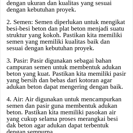
dengan ukuran dan kualitas yang sesuai
dengan kebutuhan proyek.
2. Semen: Semen diperlukan untuk mengikat
besi-besi beton dan plat beton menjadi suatu
struktur yang kokoh. Pastikan kita memiliki
semen yang memiliki kualitas baik dan
sesuai dengan kebutuhan proyek.
3. Pasir: Pasir digunakan sebagai bahan
campuran semen untuk membentuk adukan
beton yang kuat. Pastikan kita memiliki pasir
yang bersih dan bebas dari kotoran agar
adukan beton dapat mengering dengan baik.
4. Air: Air digunakan untuk mencampurkan
semen dan pasir guna membentuk adukan
beton. Pastikan kita memiliki pasokan air
yang cukup selama proses merangkai besi
dak beton agar adukan dapat terbentuk
dengan sempurna.