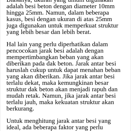
adalah besi beton dengan diameter 10mm
hingga 25mm. Namun, dalam beberapa
kasus, besi dengan ukuran di atas 25mm
juga digunakan untuk memperkuat struktur
yang lebih besar dan lebih berat.
Hal lain yang perlu diperhatikan dalam
pencocokan jarak besi adalah dengan
mempertimbangkan beban yang akan
diberikan pada dak beton. Jarak antar besi
haruslah cukup untuk dapat menahan beban
yang akan diberikan. Jika jarak antar besi
terlalu dekat, maka kemungkinan besar
struktur dak beton akan menjadi rapuh dan
mudah retak. Namun, jika jarak antar besi
terlalu jauh, maka kekuatan struktur akan
berkurang.
Untuk menghitung jarak antar besi yang
ideal, ada beberapa faktor yang perlu