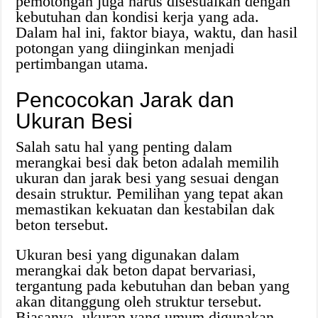
pemotongan juga harus disesuaikan dengan
kebutuhan dan kondisi kerja yang ada.
Dalam hal ini, faktor biaya, waktu, dan hasil
potongan yang diinginkan menjadi
pertimbangan utama.
Pencocokan Jarak dan
Ukuran Besi
Salah satu hal yang penting dalam
merangkai besi dak beton adalah memilih
ukuran dan jarak besi yang sesuai dengan
desain struktur. Pemilihan yang tepat akan
memastikan kekuatan dan kestabilan dak
beton tersebut.
Ukuran besi yang digunakan dalam
merangkai dak beton dapat bervariasi,
tergantung pada kebutuhan dan beban yang
akan ditanggung oleh struktur tersebut.
Biasanya, ukuran yang umum digunakan