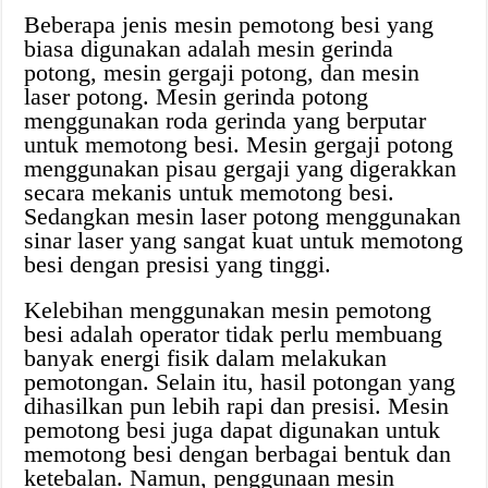
Beberapa jenis mesin pemotong besi yang
biasa digunakan adalah mesin gerinda
potong, mesin gergaji potong, dan mesin
laser potong. Mesin gerinda potong
menggunakan roda gerinda yang berputar
untuk memotong besi. Mesin gergaji potong
menggunakan pisau gergaji yang digerakkan
secara mekanis untuk memotong besi.
Sedangkan mesin laser potong menggunakan
sinar laser yang sangat kuat untuk memotong
besi dengan presisi yang tinggi.
Kelebihan menggunakan mesin pemotong
besi adalah operator tidak perlu membuang
banyak energi fisik dalam melakukan
pemotongan. Selain itu, hasil potongan yang
dihasilkan pun lebih rapi dan presisi. Mesin
pemotong besi juga dapat digunakan untuk
memotong besi dengan berbagai bentuk dan
ketebalan. Namun, penggunaan mesin