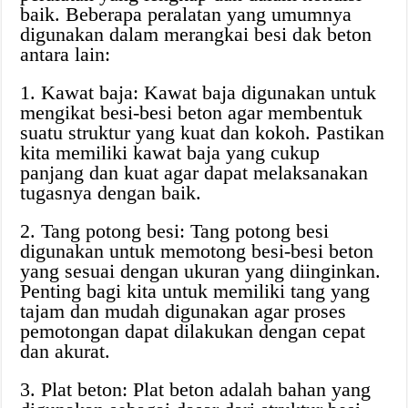
baik. Beberapa peralatan yang umumnya
digunakan dalam merangkai besi dak beton
antara lain:
1. Kawat baja: Kawat baja digunakan untuk
mengikat besi-besi beton agar membentuk
suatu struktur yang kuat dan kokoh. Pastikan
kita memiliki kawat baja yang cukup
panjang dan kuat agar dapat melaksanakan
tugasnya dengan baik.
2. Tang potong besi: Tang potong besi
digunakan untuk memotong besi-besi beton
yang sesuai dengan ukuran yang diinginkan.
Penting bagi kita untuk memiliki tang yang
tajam dan mudah digunakan agar proses
pemotongan dapat dilakukan dengan cepat
dan akurat.
3. Plat beton: Plat beton adalah bahan yang