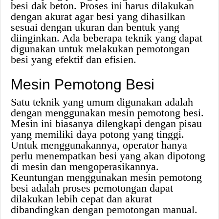
besi dak beton. Proses ini harus dilakukan
dengan akurat agar besi yang dihasilkan
sesuai dengan ukuran dan bentuk yang
diinginkan. Ada beberapa teknik yang dapat
digunakan untuk melakukan pemotongan
besi yang efektif dan efisien.
Mesin Pemotong Besi
Satu teknik yang umum digunakan adalah
dengan menggunakan mesin pemotong besi.
Mesin ini biasanya dilengkapi dengan pisau
yang memiliki daya potong yang tinggi.
Untuk menggunakannya, operator hanya
perlu menempatkan besi yang akan dipotong
di mesin dan mengoperasikannya.
Keuntungan menggunakan mesin pemotong
besi adalah proses pemotongan dapat
dilakukan lebih cepat dan akurat
dibandingkan dengan pemotongan manual.