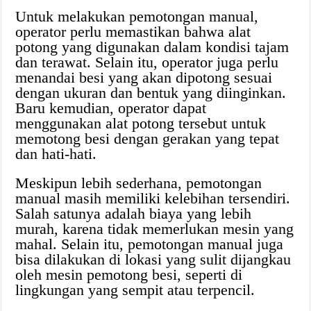
Untuk melakukan pemotongan manual,
operator perlu memastikan bahwa alat
potong yang digunakan dalam kondisi tajam
dan terawat. Selain itu, operator juga perlu
menandai besi yang akan dipotong sesuai
dengan ukuran dan bentuk yang diinginkan.
Baru kemudian, operator dapat
menggunakan alat potong tersebut untuk
memotong besi dengan gerakan yang tepat
dan hati-hati.
Meskipun lebih sederhana, pemotongan
manual masih memiliki kelebihan tersendiri.
Salah satunya adalah biaya yang lebih
murah, karena tidak memerlukan mesin yang
mahal. Selain itu, pemotongan manual juga
bisa dilakukan di lokasi yang sulit dijangkau
oleh mesin pemotong besi, seperti di
lingkungan yang sempit atau terpencil.