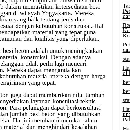
tas, dapat disimpulkan bahwa distributor
Tab
ab dalam memastikan ketersediaan besi
Pe
nggan di wilayah Yogyakarta. Mereka
da
huan yang baik tentang jenis dan
Be
 sesuai dengan kebutuhan konstruksi. Hal
Ke
mendapatkan material yang tepat guna
Ko
eamanan dan kualitas yang diperlukan.
Pe
da
or besi beton adalah untuk meningkatkan
material konstruksi. Dengan adanya
sta
pelanggan tidak perlu lagi mencari
Ha
on. Mereka dapat mengandalkan
di
 kebutuhan material mereka dengan harga
ber
engiriman yang tepat.
be
 beton juga dapat memberikan nilai tambah
st
nyediakan layanan konsultasi teknis
on. Para pelanggan dapat berkonsultasi
Ha
, dan jumlah besi beton yang dibutuhkan
un
Pal
reka. Hal ini membantu mereka dalam
 material dan menghindari kesalahan
Ha