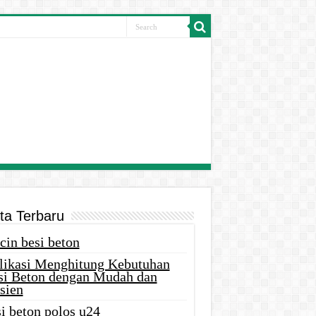
ita Terbaru
cin besi beton
likasi Menghitung Kebutuhan
si Beton dengan Mudah dan
sien
i beton polos u24