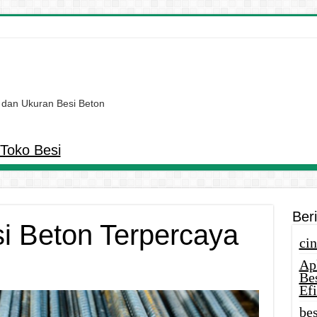
 dan Ukuran Besi Beton
Toko Besi
Ber
si Beton Terpercaya
cin
Ap
Be
Efi
bes