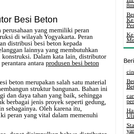
8m
Ber
utor Besi Beton
Ke
Pe
ah perusahaan yang memiliki peran
Ke
truksi di wilayah Yogyakarta. Peran
Me
an distribusi besi beton kepada
 pelanggan lainnya yang membutuhkan
 konstruksi. Dalam kata lain, distributor
Ber
 perantara antara
produsen besi beton
cin
Be
besi beton merupakan salah satu material
Be
membangun struktur bangunan. Bahan ini
gi dan daya tahan yang baik, sehingga
car
per
k berbagai jenis proyek seperti gedung,
in sebagainya. Oleh karena itu,
Ha
liki peran yang vital dalam memenuhi
Uli
St
ya