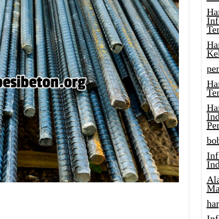
Ha
In
Te
Ha
Ke
pe
Ha
Te
Ha
In
Pe
bob
In
In
Al
Ma
har
Inf