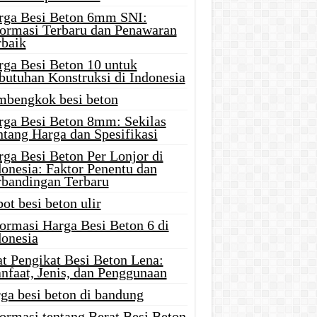
rga Besi Beton 6mm SNI:
formasi Terbaru dan Penawaran
rbaik
rga Besi Beton 10 untuk
butuhan Konstruksi di Indonesia
mbengkok besi beton
rga Besi Beton 8mm: Sekilas
ntang Harga dan Spesifikasi
rga Besi Beton Per Lonjor di
donesia: Faktor Penentu dan
rbandingan Terbaru
ot besi beton ulir
formasi Harga Besi Beton 6 di
donesia
at Pengikat Besi Beton Lena:
nfaat, Jenis, dan Penggunaan
ga besi beton di bandung
ormasi tentang Berat Besi Beton