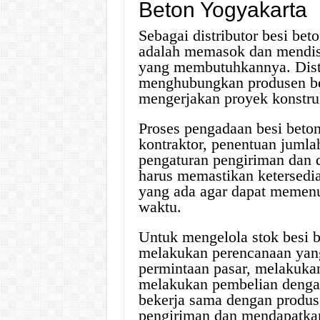
Beton Yogyakarta
Sebagai distributor besi be
adalah memasok dan mendist
yang membutuhkannya. Distr
menghubungkan produsen bes
mengerjakan proyek konstru
Proses pengadaan besi beto
kontraktor, penentuan jumlah
pengaturan pengiriman dan di
harus memastikan ketersedi
yang ada agar dapat memenu
waktu.
Untuk mengelola stok besi be
melakukan perencanaan yan
permintaan pasar, melakukan
melakukan pembelian dengan 
bekerja sama dengan produs
pengiriman dan mendapatkan