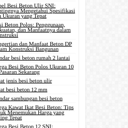
el Besi Beton Ulir SNI:
ntingnya Mengetahui Spesifikasi
n Ukuran yang Tepat
si Beton Polos: Penggunaan,
kuatan, dan Manfaatnya dalam
nstruksi
ngertian dan Manfaat Beton DP
lam Konstruksi Bangunan
ndar besi beton rumah 2 lantai
rga Besi Beton Polos Ukuran 10
 Pasaran Sekarang
at jenis besi beton ulir
rat besi beton 12 mm
andar sambungan besi beton
rga Kawat Ikat Besi Beton: Tips
tuk Menemukan Harga yang
ing Tepat
rga Besi Beton 12 SNI: