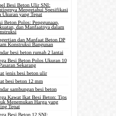
el Besi Beton Ulir SNI:
ntingnya Mengetahui Spesifikasi
n Ukuran yang Tepat
si Beton Polos: Penggunaan,
kuatan, dan Manfaatnya dalam
nstruksi
ngertian dan Manfaat Beton DP
lam Konstruksi Bangunan
ndar besi beton rumah 2 lantai
rga Besi Beton Polos Ukuran 10
 Pasaran Sekarang
at jenis besi beton ulir
rat besi beton 12 mm
andar sambungan besi beton
rga Kawat Ikat Besi Beton: Tips
tuk Menemukan Harga yang
ing Tepat
rga Besi Beton 12 SNI: