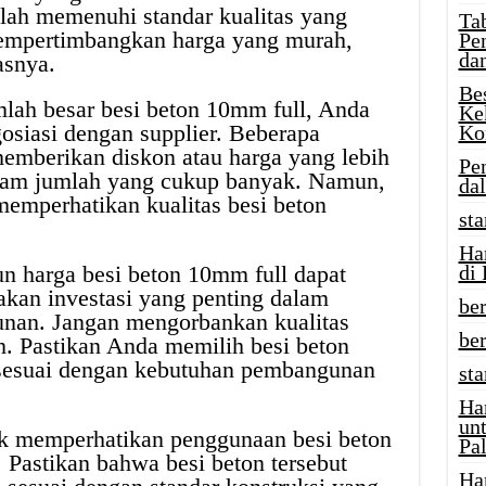
elah memenuhi standar kualitas yang
Tab
mempertimbangkan harga yang murah,
Pe
da
asnya.
Be
ah besar besi beton 10mm full, Anda
Ke
osiasi dengan supplier. Beberapa
Ko
memberikan diskon atau harga yang lebih
Pe
lam jumlah yang cukup banyak. Namun,
da
emperhatikan kualitas besi beton
sta
Ha
n harga besi beton 10mm full dapat
di
akan investasi yang penting dalam
ber
nan. Jangan mengorbankan kualitas
be
h. Pastikan Anda memilih besi beton
n sesuai dengan kebutuhan pembangunan
st
Ha
un
tuk memperhatikan penggunaan besi beton
Pal
 Pastikan bahwa besi beton tersebut
Ha