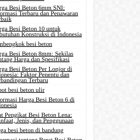
rga Besi Beton 6mm SNI:
formasi Terbaru dan Penawaran
rbaik
rga Besi Beton 10 untuk
butuhan Konstruksi di Indonesia
mbengkok besi beton
rga Besi Beton 8mm: Sekilas
ntang Harga dan Spesifikasi
rga Besi Beton Per Lonjor di
donesia: Faktor Penentu dan
rbandingan Terbaru
ot besi beton ulir
formasi Harga Besi Beton 6 di
donesia
at Pengikat Besi Beton Lena:
nfaat, Jenis, dan Penggunaan
ga besi beton di bandung
ormasi tentang Berat Besi Beton