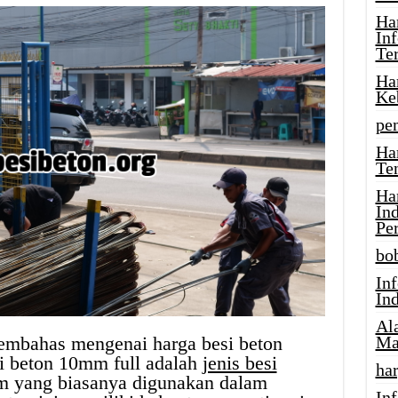
Ha
In
Te
Ha
Ke
pe
Ha
Te
Ha
In
Pe
bob
In
In
Al
 membahas mengenai harga besi beton
Ma
si beton 10mm full adalah
jenis besi
har
 yang biasanya digunakan dalam
Inf