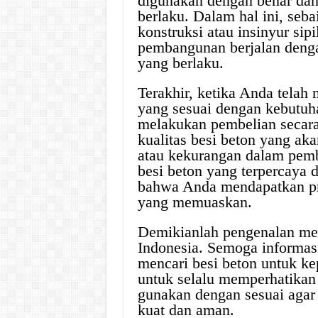
digunakan dengan benar dan 
berlaku. Dalam hal ini, seb
konstruksi atau insinyur sip
pembangunan berjalan denga
yang berlaku.
Terakhir, ketika Anda tela
yang sesuai dengan kebutuh
melakukan pembelian secara 
kualitas besi beton yang aka
atau kekurangan dalam pemba
besi beton yang terpercaya 
bahwa Anda mendapatkan pr
yang memuaskan.
Demikianlah pengenalan men
Indonesia. Semoga informas
mencari besi beton untuk ke
untuk selalu memperhatikan 
gunakan dengan sesuai agar
kuat dan aman.