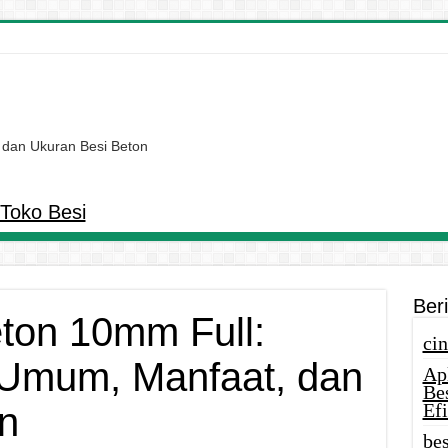
 dan Ukuran Besi Beton
Toko Besi
Ber
ton 10mm Full:
cin
Umum, Manfaat, dan
Ap
Be
Efi
n
bes