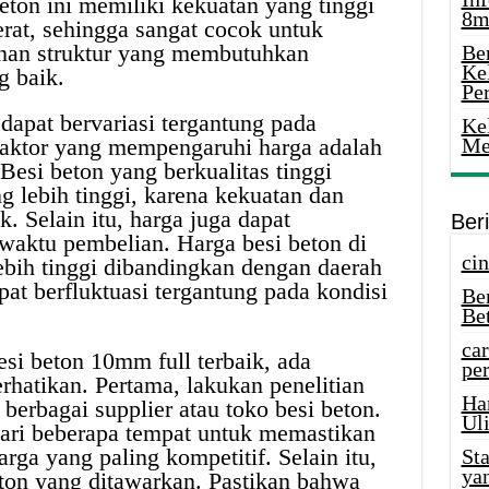
eton ini memiliki kekuatan yang tinggi
8m
rat, sehingga sangat cocok untuk
an struktur yang membutuhkan
Ber
Ke
g baik.
Pe
dapat bervariasi tergantung pada
Ke
 faktor yang mempengaruhi harga adalah
Me
 Besi beton yang berkualitas tinggi
g lebih tinggi, karena kekuatan dan
. Selain itu, harga juga dapat
Ber
 waktu pembelian. Harga besi beton di
cin
ebih tinggi dibandingkan dengan daerah
pat berfluktuasi tergantung pada kondisi
Be
Be
car
si beton 10mm full terbaik, ada
per
rhatikan. Pertama, lakukan penelitian
Ha
berbagai supplier atau toko besi beton.
Uli
ari beberapa tempat untuk memastikan
a yang paling kompetitif. Selain itu,
St
ya
beton yang ditawarkan. Pastikan bahwa