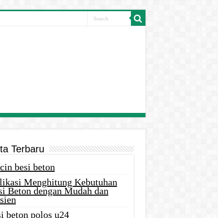
ita Terbaru
cin besi beton
likasi Menghitung Kebutuhan
si Beton dengan Mudah dan
sien
i beton polos u24