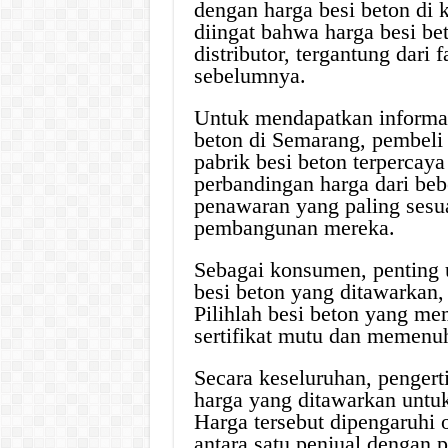
dengan harga besi beton di k
diingat bahwa harga besi be
distributor, tergantung dari 
sebelumnya.
Untuk mendapatkan informas
beton di Semarang, pembeli 
pabrik besi beton terpercay
perbandingan harga dari beb
penawaran yang paling sesu
pembangunan mereka.
Sebagai konsumen, penting
besi beton yang ditawarkan, t
Pilihlah besi beton yang mem
sertifikat mutu dan memenuh
Secara keseluruhan, pengert
harga yang ditawarkan untuk
Harga tersebut dipengaruhi 
antara satu penjual dengan p