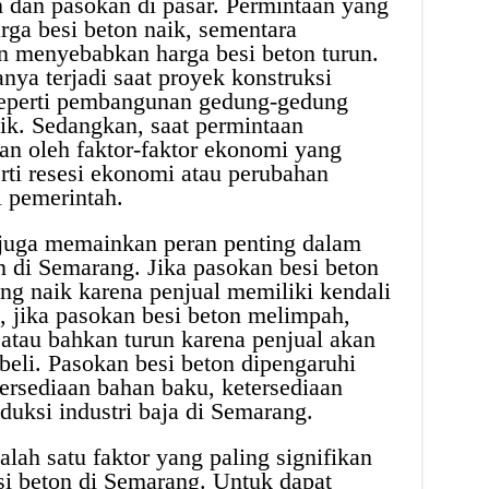
 dan pasokan di pasar. Permintaan yang
ga besi beton naik, sementara
n menyebabkan harga besi beton turun.
nya terjadi saat proyek konstruksi
seperti pembangunan gedung-gedung
blik. Sedangkan, saat permintaan
an oleh faktor-faktor ekonomi yang
ti resesi ekonomi atau perubahan
 pemerintah.
 juga memainkan peran penting dalam
 di Semarang. Jika pasokan besi beton
ung naik karena penjual memiliki kendali
in, jika pasokan besi beton melimpah,
 atau bahkan turun karena penjual akan
eli. Pasokan besi beton dipengaruhi
etersediaan bahan baku, ketersediaan
oduksi industri baja di Semarang.
lah satu faktor yang paling signifikan
i beton di Semarang. Untuk dapat