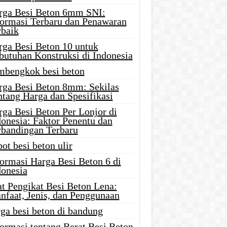
rga Besi Beton 6mm SNI:
formasi Terbaru dan Penawaran
rbaik
rga Besi Beton 10 untuk
butuhan Konstruksi di Indonesia
mbengkok besi beton
rga Besi Beton 8mm: Sekilas
ntang Harga dan Spesifikasi
rga Besi Beton Per Lonjor di
donesia: Faktor Penentu dan
rbandingan Terbaru
ot besi beton ulir
formasi Harga Besi Beton 6 di
donesia
at Pengikat Besi Beton Lena:
nfaat, Jenis, dan Penggunaan
ga besi beton di bandung
ormasi tentang Berat Besi Beton