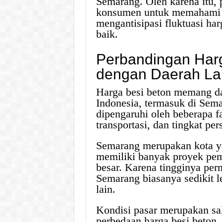
Semarang. Oleh karena itu, 
konsumen untuk memahami fa
mengantisipasi fluktuasi ha
baik.
Perbandingan Har
dengan Daerah La
Harga besi beton memang dap
Indonesia, termasuk di Sema
dipengaruhi oleh beberapa fa
transportasi, dan tingkat per
Semarang merupakan kota ya
memiliki banyak proyek pem
besar. Karena tingginya per
Semarang biasanya sedikit l
lain.
Kondisi pasar merupakan sa
perbedaan harga besi beton