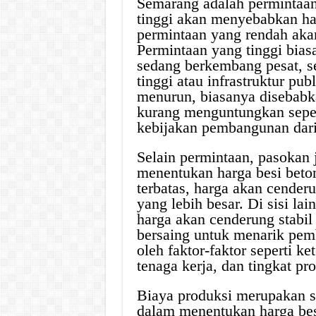
Semarang adalah permintaan
tinggi akan menyebabkan har
permintaan yang rendah aka
Permintaan yang tinggi biasa
sedang berkembang pesat, 
tinggi atau infrastruktur pu
menurun, biasanya disebabk
kurang menguntungkan seper
kebijakan pembangunan dari
Selain permintaan, pasokan
menentukan harga besi beton
terbatas, harga akan cender
yang lebih besar. Di sisi la
harga akan cenderung stabil
bersaing untuk menarik pemb
oleh faktor-faktor seperti k
tenaga kerja, dan tingkat pr
Biaya produksi merupakan sa
dalam menentukan harga bes