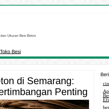
 dan Ukuran Besi Beton
Toko Besi
Ber
ton di Semarang:
cin
ertimbangan Penting
Ap
Be
Efi
bes