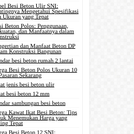
el Besi Beton Ulir SNI:
ntingnya Mengetahui Spesifikasi
n Ukuran yang Tepat
si Beton Polos: Penggunaan,
kuatan, dan Manfaatnya dalam
nstruksi
ngertian dan Manfaat Beton DP
lam Konstruksi Bangunan
ndar besi beton rumah 2 lantai
rga Besi Beton Polos Ukuran 10
 Pasaran Sekarang
at jenis besi beton ulir
rat besi beton 12 mm
andar sambungan besi beton
rga Kawat Ikat Besi Beton: Tips
tuk Menemukan Harga yang
ing Tepat
rga Besi Beton 12 SNI: