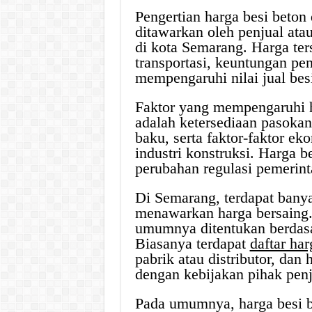
Pengertian harga besi beton
ditawarkan oleh penjual atau
di kota Semarang. Harga ter
transportasi, keuntungan pen
mempengaruhi nilai jual besi
Faktor yang mempengaruhi ha
adalah ketersediaan pasokan
baku, serta faktor-faktor e
industri konstruksi. Harga b
perubahan regulasi pemerinta
Di Semarang, terdapat banya
menawarkan harga bersaing.
umumnya ditentukan berdasar
Biasanya terdapat
daftar har
pabrik atau distributor, dan
dengan kebijakan pihak penj
Pada umumnya, harga besi b