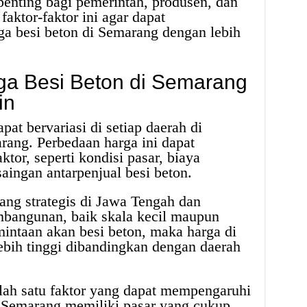
penting bagi pemerintah, produsen, dan
ktor-faktor ini agar dapat
rga besi beton di Semarang dengan lebih
ga Besi Beton di Semarang
in
at bervariasi di setiap daerah di
rang. Perbedaan harga ini dapat
ktor, seperti kondisi pasar, biaya
saingan antarpenjual besi beton.
ng strategis di Jawa Tengah dan
bangunan, baik skala kecil maupun
mintaan akan besi beton, maka harga di
ebih tinggi dibandingkan dengan daerah
lah satu faktor yang dapat mempengaruhi
. Semarang memiliki pasar yang cukup