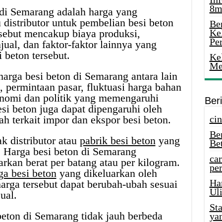
8m
 di Semarang adalah harga yang
 distributor untuk pembelian besi beton
Ber
sebut mencakup biaya produksi,
Ke
Pe
jual, dan faktor-faktor lainnya yang
 beton tersebut.
Ke
Me
rga besi beton di Semarang antara lain
, permintaan pasar, fluktuasi harga bahan
konomi dan politik yang memengaruhi
Ber
esi beton juga dapat dipengaruhi oleh
h terkait impor dan ekspor besi beton.
cin
Be
k distributor atau
pabrik besi beton
yang
Be
 Harga besi beton di Semarang
car
kan berat per batang atau per kilogram.
per
ga besi beton
yang dikeluarkan oleh
Ha
 harga tersebut dapat berubah-ubah sesuai
Uli
ual.
St
eton di Semarang tidak jauh berbeda
ya