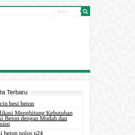
ita Terbaru
cin besi beton
likasi Menghitung Kebutuhan
si Beton dengan Mudah dan
sien
i beton polos u24