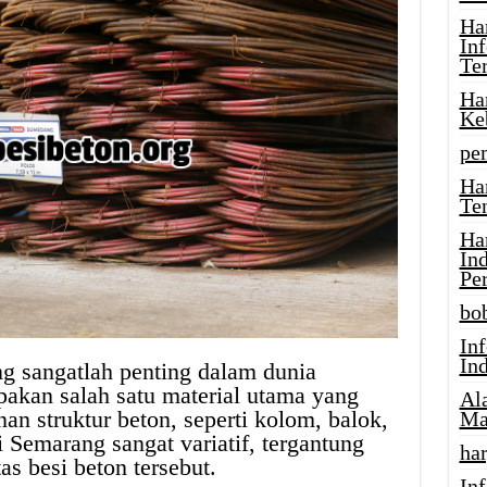
Ha
In
Te
Ha
Ke
pe
Ha
Te
Ha
In
Pe
bob
In
In
g sangatlah penting dalam dunia
pakan salah satu material utama yang
Al
 struktur beton, seperti kolom, balok,
Ma
i Semarang sangat variatif, tergantung
har
tas besi beton tersebut.
Inf