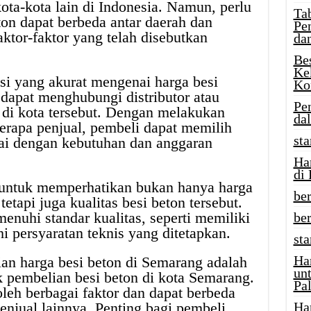
ota-kota lain di Indonesia. Namun, perlu
Tab
ton dapat berbeda antar daerah dan
Pe
faktor-faktor yang telah disebutkan
da
Be
Ke
i yang akurat mengenai harga besi
Ko
dapat menghubungi distributor atau
Pe
a di kota tersebut. Dengan melakukan
da
erapa penjual, pembeli dapat memilih
sta
ai dengan kebutuhan dan anggaran
Ha
di
 untuk memperhatikan bukan hanya harga
ber
etapi juga kualitas besi beton tersebut.
enuhi standar kualitas, seperti memiliki
be
i persyaratan teknis yang ditetapkan.
st
Ha
ian harga besi beton di Semarang adalah
un
 pembelian besi beton di kota Semarang.
Pal
oleh berbagai faktor dan dapat berbeda
enjual lainnya. Penting bagi pembeli
Ha