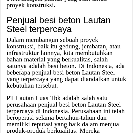
proyek konstruksi.
Penjual besi beton Lautan
Steel terpercaya
Dalam membangun sebuah proyek
konstruksi, baik itu gedung, jembatan, atau
infrastruktur lainnya, kita membutuhkan
bahan material yang berkualitas, salah
satunya adalah besi beton. Di Indonesia, ada
beberapa penjual besi beton Lautan Steel
yang terpercaya yang dapat diandalkan untuk
kebutuhan tersebut.
PT Lautan Luas Tbk adalah salah satu
perusahaan penjual besi beton Lautan Steel
terpercaya di Indonesia. Perusahaan ini telah
beroperasi selama bertahun-tahun dan
memiliki reputasi yang baik dalam menjual
produk-produk berkualitas. Mereka