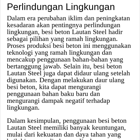
Perlindungan Lingkungan
Dalam era perubahan iklim dan peningkatan
kesadaran akan pentingnya perlindungan
lingkungan, besi beton Lautan Steel hadir
sebagai pilihan yang ramah lingkungan.
Proses produksi besi beton ini menggunakan
teknologi yang ramah lingkungan dan
mencakup penggunaan bahan-bahan yang
bertanggung jawab. Selain itu, besi beton
Lautan Steel juga dapat didaur ulang setelah
digunakan. Dengan melakukan daur ulang
besi beton, kita dapat mengurangi
penggunaan bahan baku baru dan
mengurangi dampak negatif terhadap
lingkungan.
Dalam kesimpulan, penggunaan besi beton
Lautan Steel memiliki banyak keuntungan,
mulai dari kekuatan dan daya tahan yang