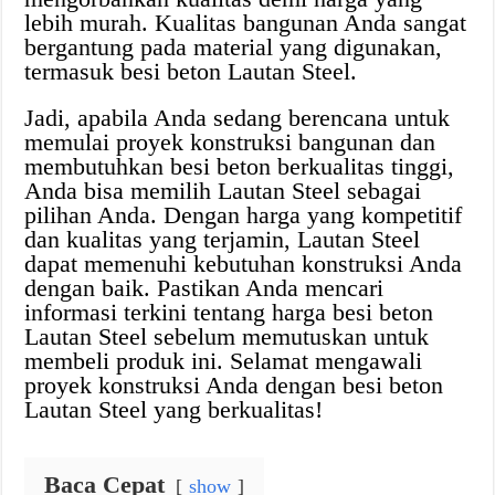
lebih murah. Kualitas bangunan Anda sangat
bergantung pada material yang digunakan,
termasuk besi beton Lautan Steel.
Jadi, apabila Anda sedang berencana untuk
memulai proyek konstruksi bangunan dan
membutuhkan besi beton berkualitas tinggi,
Anda bisa memilih Lautan Steel sebagai
pilihan Anda. Dengan harga yang kompetitif
dan kualitas yang terjamin, Lautan Steel
dapat memenuhi kebutuhan konstruksi Anda
dengan baik. Pastikan Anda mencari
informasi terkini tentang harga besi beton
Lautan Steel sebelum memutuskan untuk
membeli produk ini. Selamat mengawali
proyek konstruksi Anda dengan besi beton
Lautan Steel yang berkualitas!
Baca Cepat
show