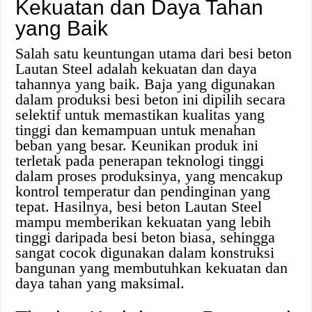
Kekuatan dan Daya Tahan
yang Baik
Salah satu keuntungan utama dari besi beton
Lautan Steel adalah kekuatan dan daya
tahannya yang baik. Baja yang digunakan
dalam produksi besi beton ini dipilih secara
selektif untuk memastikan kualitas yang
tinggi dan kemampuan untuk menahan
beban yang besar. Keunikan produk ini
terletak pada penerapan teknologi tinggi
dalam proses produksinya, yang mencakup
kontrol temperatur dan pendinginan yang
tepat. Hasilnya, besi beton Lautan Steel
mampu memberikan kekuatan yang lebih
tinggi daripada besi beton biasa, sehingga
sangat cocok digunakan dalam konstruksi
bangunan yang membutuhkan kekuatan dan
daya tahan yang maksimal.