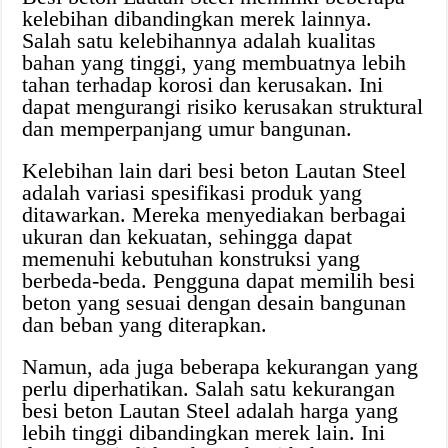
kelebihan dibandingkan merek lainnya.
Salah satu kelebihannya adalah kualitas
bahan yang tinggi, yang membuatnya lebih
tahan terhadap korosi dan kerusakan. Ini
dapat mengurangi risiko kerusakan struktural
dan memperpanjang umur bangunan.
Kelebihan lain dari besi beton Lautan Steel
adalah variasi spesifikasi produk yang
ditawarkan. Mereka menyediakan berbagai
ukuran dan kekuatan, sehingga dapat
memenuhi kebutuhan konstruksi yang
berbeda-beda. Pengguna dapat memilih besi
beton yang sesuai dengan desain bangunan
dan beban yang diterapkan.
Namun, ada juga beberapa kekurangan yang
perlu diperhatikan. Salah satu kekurangan
besi beton Lautan Steel adalah harga yang
lebih tinggi dibandingkan merek lain. Ini