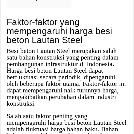
Faktor-faktor yang
mempengaruhi harga besi
beton Lautan Steel
Besi beton Lautan Steel merupakan salah
satu bahan konstruksi yang penting dalam
pembangunan infrastruktur di Indonesia.
Harga besi beton Lautan Steel dapat
berfluktuasi secara periodik, dipengaruhi
oleh beberapa faktor utama. Faktor-faktor ini
dapat mempengaruhi naik turunnya harga,
mengakibatkan perubahan dalam industri
konstruksi.
Salah satu faktor penting yang
mempengaruhi harga besi beton Lautan Steel
adalah fluktuasi harga bahan baku. Bahan