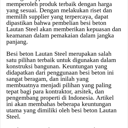
memperoleh produk terbaik dengan harga
yang sesuai. Dengan melakukan riset dan
memilih supplier yang terpercaya, dapat
dipastikan bahwa pembelian besi beton
Lautan Steel akan memberikan kepuasan dan
keamanan dalam pemakaian dalam jangka
panjang.
Besi beton Lautan Steel merupakan salah
satu pilihan terbaik untuk digunakan dalam
konstruksi bangunan. Keuntungan yang
didapatkan dari penggunaan besi beton ini
sangat beragam, dan inilah yang
membuatnya menjadi pilihan yang paling
tepat bagi para kontraktor, arsitek, dan
pengembang properti di Indonesia. Artikel
ini akan membahas beberapa keuntungan
utama yang dimiliki oleh besi beton Lautan
Steel.