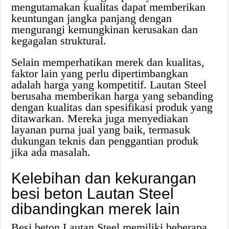
mengutamakan kualitas dapat memberikan
keuntungan jangka panjang dengan
mengurangi kemungkinan kerusakan dan
kegagalan struktural.
Selain memperhatikan merek dan kualitas,
faktor lain yang perlu dipertimbangkan
adalah harga yang kompetitif. Lautan Steel
berusaha memberikan harga yang sebanding
dengan kualitas dan spesifikasi produk yang
ditawarkan. Mereka juga menyediakan
layanan purna jual yang baik, termasuk
dukungan teknis dan penggantian produk
jika ada masalah.
Kelebihan dan kekurangan
besi beton Lautan Steel
dibandingkan merek lain
Besi beton Lautan Steel memiliki beberapa