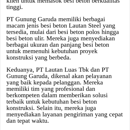
klien untuk memasok besi beton berkualitas
tinggi.
PT Gunung Garuda memiliki berbagai
macam jenis besi beton Lautan Steel yang
tersedia, mulai dari besi beton polos hingga
besi beton ulir. Mereka juga menyediakan
berbagai ukuran dan panjang besi beton
untuk memenuhi kebutuhan proyek
konstruksi yang berbeda.
Keduanya, PT Lautan Luas Tbk dan PT
Gunung Garuda, dikenal akan pelayanan
yang baik kepada pelanggan. Mereka
memiliki tim yang profesional dan
berkompeten dalam memberikan solusi
terbaik untuk kebutuhan besi beton
konstruksi. Selain itu, mereka juga
menyediakan layanan pengiriman yang cepat
dan tepat waktu.