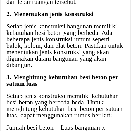
dan lebar ruangan tersebut.
2. Menentukan jenis konstruksi
Setiap jenis konstruksi bangunan memiliki
kebutuhan besi beton yang berbeda. Ada
beberapa jenis konstruksi umum seperti
balok, kolom, dan plat beton. Pastikan untuk
menentukan jenis konstruksi yang akan
digunakan dalam bangunan yang akan
dibangun.
3. Menghitung kebutuhan besi beton per
satuan luas
Setiap jenis konstruksi memiliki kebutuhan
besi beton yang berbeda-beda. Untuk
menghitung kebutuhan besi beton per satuan
luas, dapat menggunakan rumus berikut:
Jumlah besi beton = Luas bangunan x