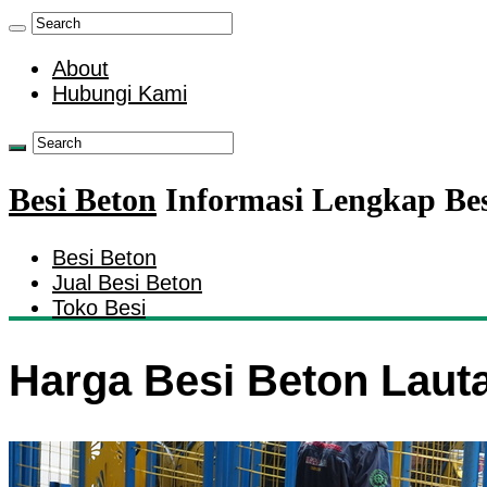
About
Hubungi Kami
Besi Beton
Informasi Lengkap Bes
Besi Beton
Jual Besi Beton
Toko Besi
Harga Besi Beton Laut