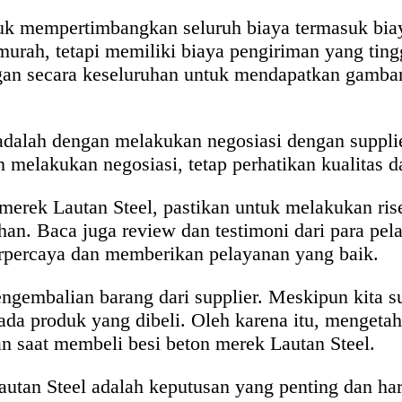
tuk mempertimbangkan seluruh biaya termasuk bi
rah, tetapi memiliki biaya pengiriman yang tingg
ngan secara keseluruhan untuk mendapatkan gambar
adalah dengan melakukan negosiasi dengan suppli
elakukan negosiasi, tetap perhatikan kualitas da
ek Lautan Steel, pastikan untuk melakukan riset 
han. Baca juga review dan testimoni dari para pe
erpercaya dan memberikan pelayanan yang baik.
engembalian barang dari supplier. Meskipun kita 
ada produk yang dibeli. Oleh karena itu, mengeta
 saat membeli besi beton merek Lautan Steel.
autan Steel adalah keputusan yang penting dan ha