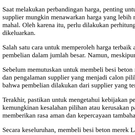
Saat melakukan perbandingan harga, penting un
supplier mungkin menawarkan harga yang lebih mu
mahal. Oleh karena itu, perlu dilakukan perhitu
dikeluarkan.
Salah satu cara untuk memperoleh harga terbaik 
pembelian dalam jumlah besar. Namun, meskipun m
Sebelum memutuskan untuk membeli besi beton mer
dan pengalaman supplier yang menjadi calon pili
bahwa pembelian dilakukan dari supplier yang t
Terakhir, pastikan untuk mengetahui kebijakan p
kemungkinan kesalahan pilihan atau kerusakan p
memberikan rasa aman dan kepercayaan tambahan
Secara keseluruhan, membeli besi beton merek L