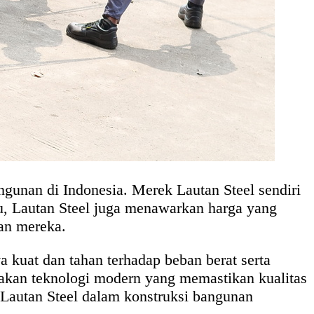
ngunan di Indonesia. Merek Lautan Steel sendiri
itu, Lautan Steel juga menawarkan harga yang
an mereka.
ya kuat dan tahan terhadap beban berat serta
nakan teknologi modern yang memastikan kualitas
n Lautan Steel dalam konstruksi bangunan