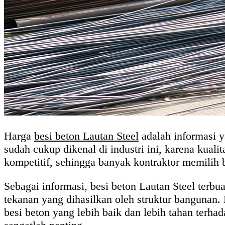
Harga
besi beton Lautan Steel
adalah informasi y
sudah cukup dikenal di industri ini, karena kual
kompetitif, sehingga banyak kontraktor memilih
Sebagai informasi, besi beton Lautan Steel terbua
tekanan yang dihasilkan oleh struktur bangunan
besi beton yang lebih baik dan lebih tahan terh