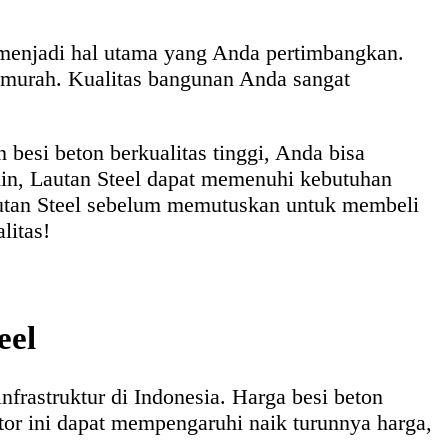
s menjadi hal utama yang Anda pertimbangkan.
 murah. Kualitas bangunan Anda sangat
esi beton berkualitas tinggi, Anda bisa
min, Lautan Steel dapat memenuhi kebutuhan
Lautan Steel sebelum memutuskan untuk membeli
litas!
eel
frastruktur di Indonesia. Harga besi beton
ktor ini dapat mempengaruhi naik turunnya harga,