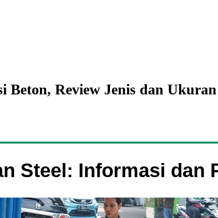
i Beton, Review Jenis dan Ukuran
an Steel: Informasi da