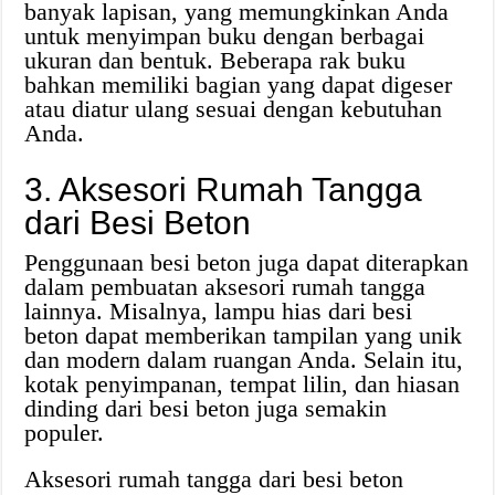
banyak lapisan, yang memungkinkan Anda
untuk menyimpan buku dengan berbagai
ukuran dan bentuk. Beberapa rak buku
bahkan memiliki bagian yang dapat digeser
atau diatur ulang sesuai dengan kebutuhan
Anda.
3. Aksesori Rumah Tangga
dari Besi Beton
Penggunaan besi beton juga dapat diterapkan
dalam pembuatan aksesori rumah tangga
lainnya. Misalnya, lampu hias dari besi
beton dapat memberikan tampilan yang unik
dan modern dalam ruangan Anda. Selain itu,
kotak penyimpanan, tempat lilin, dan hiasan
dinding dari besi beton juga semakin
populer.
Aksesori rumah tangga dari besi beton