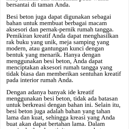
bersantai di taman Anda.
Besi beton juga dapat digunakan sebagai
bahan untuk membuat berbagai macam
aksesori dan pernak-pernik rumah tangga.
Pemikiran kreatif Anda dapat menghasilkan
rak buku yang unik, meja samping yang
modern, atau gantungan kunci dengan
bentuk yang menarik. Hanya dengan
menggunakan besi beton, Anda dapat
menciptakan aksesori rumah tangga yang
tidak biasa dan memberikan sentuhan kreatif
pada interior rumah Anda.
Dengan adanya banyak ide kreatif
menggunakan besi beton, tidak ada batasan
untuk berkreasi dengan bahan ini. Selain itu,
besi beton juga adalah bahan yang tahan
lama dan kuat, sehingga kreasi yang Anda
buat akan dapat bertahan lama. Dalam