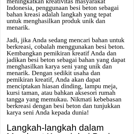
meningkatkan kreativitas masyarakat
Indonesia, penggunaan besi beton sebagai
bahan kreasi adalah langkah yang tepat
untuk menghasilkan produk unik dan
menarik.
Jadi, jika Anda sedang mencari bahan untuk
berkreasi, cobalah menggunakan besi beton.
Kembangkan pemikiran kreatif Anda dan
jadikan besi beton sebagai bahan yang dapat
menghasilkan karya seni yang unik dan
menarik. Dengan sedikit usaha dan
pemikiran kreatif, Anda akan dapat
menciptakan hiasan dinding, lampu meja,
kursi taman, atau bahkan aksesori rumah
tangga yang memukau. Nikmati kebebasan
berkreasi dengan besi beton dan tunjukkan
karya seni Anda kepada dunia!
Langkah-langkah dalam