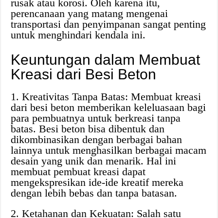
rusak atau korosi. Oleh karena itu,
perencanaan yang matang mengenai
transportasi dan penyimpanan sangat penting
untuk menghindari kendala ini.
Keuntungan dalam Membuat
Kreasi dari Besi Beton
1. Kreativitas Tanpa Batas: Membuat kreasi
dari besi beton memberikan keleluasaan bagi
para pembuatnya untuk berkreasi tanpa
batas. Besi beton bisa dibentuk dan
dikombinasikan dengan berbagai bahan
lainnya untuk menghasilkan berbagai macam
desain yang unik dan menarik. Hal ini
membuat pembuat kreasi dapat
mengekspresikan ide-ide kreatif mereka
dengan lebih bebas dan tanpa batasan.
2. Ketahanan dan Kekuatan: Salah satu