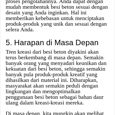
proses pengolahannya. Anda dapat dengan
mudah membentuk besi beton sesuai dengan
desain yang Anda inginkan. Hal ini
memberikan kebebasan untuk menciptakan
produk-produk yang unik dan sesuai dengan
selera Anda.
5. Harapan di Masa Depan
Tren kreasi dari besi beton diyakini akan
terus berkembang di masa depan. Semakin
banyak orang yang menyadari keunikan dan
kekuatan dari besi beton, sehingga semakin
banyak pula produk-produk kreatif yang
dihasilkan dari material ini. Diharapkan,
masyarakat akan semakin peduli dengan
lingkungan dan mengoptimalkan
penggunaan besi beton sebagai bahan daur
ulang dalam kreasi-kreasi mereka.
Di masa depan, kita mungkin akan melihat