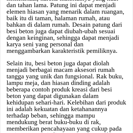
dan tahan lama. Patung ini dapat menjadi
elemen hiasan yang menarik dalam ruangan,
baik itu di taman, halaman rumah, atau
bahkan di dalam rumah. Desain patung dari
besi beton juga dapat diubah-ubah sesuai
dengan keinginan, sehingga dapat menjadi
karya seni yang personal dan
menggambarkan karakteristik pemiliknya.
Selain itu, besi beton juga dapat diolah
menjadi berbagai macam aksesori rumah
tangga yang unik dan fungsional. Rak buku,
lampu meja, dan hiasan dinding adalah
beberapa contoh produk kreasi dari besi
beton yang dapat digunakan dalam
kehidupan sehari-hari. Kelebihan dari produk
ini adalah kekuatan dan ketahanannya
terhadap beban, sehingga mampu
mendukung berat buku-buku di rak,
memberikan pencahayaan yang cukup pada