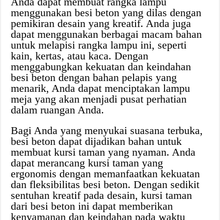
Anda dapat membuat rangka lampu
menggunakan besi beton yang dilas dengan
pemikiran desain yang kreatif. Anda juga
dapat menggunakan berbagai macam bahan
untuk melapisi rangka lampu ini, seperti
kain, kertas, atau kaca. Dengan
menggabungkan kekuatan dan keindahan
besi beton dengan bahan pelapis yang
menarik, Anda dapat menciptakan lampu
meja yang akan menjadi pusat perhatian
dalam ruangan Anda.
Bagi Anda yang menyukai suasana terbuka,
besi beton dapat dijadikan bahan untuk
membuat kursi taman yang nyaman. Anda
dapat merancang kursi taman yang
ergonomis dengan memanfaatkan kekuatan
dan fleksibilitas besi beton. Dengan sedikit
sentuhan kreatif pada desain, kursi taman
dari besi beton ini dapat memberikan
kenyamanan dan keindahan pada waktu