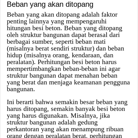
Beban yang akan ditopang
Beban yang akan ditopang adalah faktor
penting lainnya yang mempengaruhi
hitungan besi beton. Beban yang ditopang
oleh struktur bangunan dapat berasal dari
berbagai sumber, seperti beban mati
(misalnya berat sendiri struktur) dan beban
hidup (misalnya orang, kendaraan, dan
peralatan). Perhitungan besi beton harus
mempertimbangkan beban-beban ini agar
struktur bangunan dapat menahan beban
yang berat dan menjaga keamanan pengguna
bangunan.
Ini berarti bahwa semakin besar beban yang
harus ditopang, semakin banyak besi beton
yang harus digunakan. Misalnya, jika
struktur bangunan adalah gedung
perkantoran yang akan menampung ribuan
orang dengan peralatan berat, perhitungan