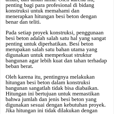
penting bagi para profesional di bidang
konstruksi untuk memahami dan
menerapkan hitungan besi beton dengan
benar dan teliti.
Pada setiap proyek konstruksi, penggunaan
besi beton adalah salah satu hal yang sangat
penting untuk diperhatikan. Besi beton
merupakan salah satu bahan utama yang
digunakan untuk memperkuat struktur
bangunan agar lebih kuat dan tahan terhadap
beban berat.
Oleh karena itu, pentingnya melakukan
hitungan besi beton dalam konstruksi
bangunan sangatlah tidak bisa diabaikan.
Hitungan ini bertujuan untuk memastikan
bahwa jumlah dan jenis besi beton yang
digunakan sesuai dengan kebutuhan proyek.
Jika hitungan ini tidak dilakukan dengan