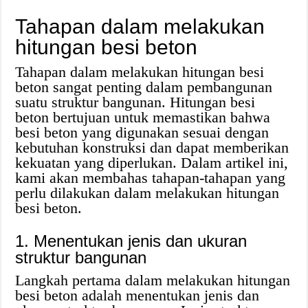
Tahapan dalam melakukan
hitungan besi beton
Tahapan dalam melakukan hitungan besi
beton sangat penting dalam pembangunan
suatu struktur bangunan. Hitungan besi
beton bertujuan untuk memastikan bahwa
besi beton yang digunakan sesuai dengan
kebutuhan konstruksi dan dapat memberikan
kekuatan yang diperlukan. Dalam artikel ini,
kami akan membahas tahapan-tahapan yang
perlu dilakukan dalam melakukan hitungan
besi beton.
1. Menentukan jenis dan ukuran
struktur bangunan
Langkah pertama dalam melakukan hitungan
besi beton adalah menentukan jenis dan