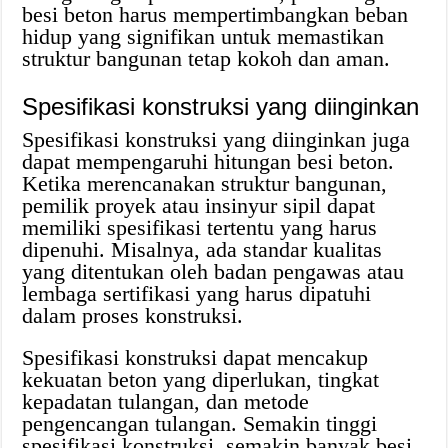
besi beton harus mempertimbangkan beban
hidup yang signifikan untuk memastikan
struktur bangunan tetap kokoh dan aman.
Spesifikasi konstruksi yang diinginkan
Spesifikasi konstruksi yang diinginkan juga
dapat mempengaruhi hitungan besi beton.
Ketika merencanakan struktur bangunan,
pemilik proyek atau insinyur sipil dapat
memiliki spesifikasi tertentu yang harus
dipenuhi. Misalnya, ada standar kualitas
yang ditentukan oleh badan pengawas atau
lembaga sertifikasi yang harus dipatuhi
dalam proses konstruksi.
Spesifikasi konstruksi dapat mencakup
kekuatan beton yang diperlukan, tingkat
kepadatan tulangan, dan metode
pengencangan tulangan. Semakin tinggi
spesifikasi konstruksi, semakin banyak besi