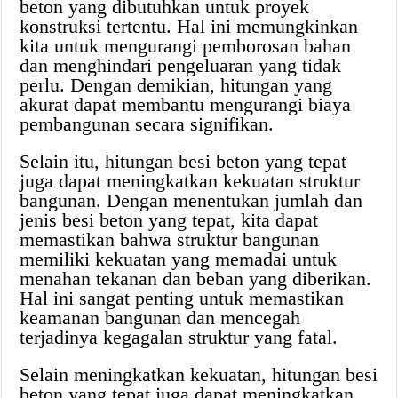
beton yang dibutuhkan untuk proyek
konstruksi tertentu. Hal ini memungkinkan
kita untuk mengurangi pemborosan bahan
dan menghindari pengeluaran yang tidak
perlu. Dengan demikian, hitungan yang
akurat dapat membantu mengurangi biaya
pembangunan secara signifikan.
Selain itu, hitungan besi beton yang tepat
juga dapat meningkatkan kekuatan struktur
bangunan. Dengan menentukan jumlah dan
jenis besi beton yang tepat, kita dapat
memastikan bahwa struktur bangunan
memiliki kekuatan yang memadai untuk
menahan tekanan dan beban yang diberikan.
Hal ini sangat penting untuk memastikan
keamanan bangunan dan mencegah
terjadinya kegagalan struktur yang fatal.
Selain meningkatkan kekuatan, hitungan besi
beton yang tepat juga dapat meningkatkan