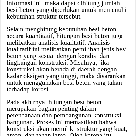
informasi ini, maka dapat dihitung jumlah
besi beton yang diperlukan untuk memenuhi
kebutuhan struktur tersebut.
Selain menghitung kebutuhan besi beton
secara kuantitatif, hitungan besi beton juga
melibatkan analisis kualitatif. Analisis
kualitatif ini melibatkan pemilihan jenis besi
beton yang sesuai dengan kondisi dan
lingkungan konstruksi. Misalnya, jika
konstruksi akan berada di daerah dengan
kadar oksigen yang tinggi, maka disarankan
untuk menggunakan besi beton yang tahan
terhadap korosi.
Pada akhirnya, hitungan besi beton
merupakan bagian penting dalam
perencanaan dan pembangunan konstruksi
bangunan. Proses ini memastikan bahwa
konstruksi akan memiliki struktur yang kuat,
aman, dan tahan lama. Oleh karena itu,