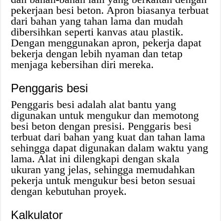
pekerjaan besi beton. Apron biasanya terbuat
dari bahan yang tahan lama dan mudah
dibersihkan seperti kanvas atau plastik.
Dengan menggunakan apron, pekerja dapat
bekerja dengan lebih nyaman dan tetap
menjaga kebersihan diri mereka.
Penggaris besi
Penggaris besi adalah alat bantu yang
digunakan untuk mengukur dan memotong
besi beton dengan presisi. Penggaris besi
terbuat dari bahan yang kuat dan tahan lama
sehingga dapat digunakan dalam waktu yang
lama. Alat ini dilengkapi dengan skala
ukuran yang jelas, sehingga memudahkan
pekerja untuk mengukur besi beton sesuai
dengan kebutuhan proyek.
Kalkulator