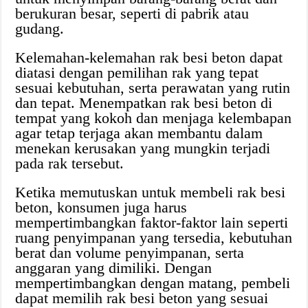
berukuran besar, seperti di pabrik atau
gudang.
Kelemahan-kelemahan rak besi beton dapat
diatasi dengan pemilihan rak yang tepat
sesuai kebutuhan, serta perawatan yang rutin
dan tepat. Menempatkan rak besi beton di
tempat yang kokoh dan menjaga kelembapan
agar tetap terjaga akan membantu dalam
menekan kerusakan yang mungkin terjadi
pada rak tersebut.
Ketika memutuskan untuk membeli rak besi
beton, konsumen juga harus
mempertimbangkan faktor-faktor lain seperti
ruang penyimpanan yang tersedia, kebutuhan
berat dan volume penyimpanan, serta
anggaran yang dimiliki. Dengan
mempertimbangkan dengan matang, pembeli
dapat memilih rak besi beton yang sesuai