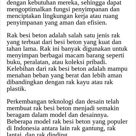
dengan kebutuhan mereka, sehingga dapat
mengoptimalkan fungsi penyimpanan dan
menciptakan lingkungan kerja atau ruang
penyimpanan yang aman dan efisien.
Rak besi beton adalah salah satu jenis rak
yang terbuat dari besi beton yang kuat dan
tahan lama. Rak ini banyak digunakan untuk
menyimpan berbagai macam barang seperti
buku, peralatan, atau koleksi pribadi.
Kelebihan dari rak besi beton adalah mampu
menahan beban yang berat dan lebih aman
dibandingkan dengan rak kayu atau rak
plastik.
Perkembangan teknologi dan desain telah
membuat rak besi beton menjadi semakin
beragam dalam model dan desainnya.
Beberapa model rak besi beton yang populer
di Indonesia antara lain rak gantung, rak
lantai, dan rak dinding.