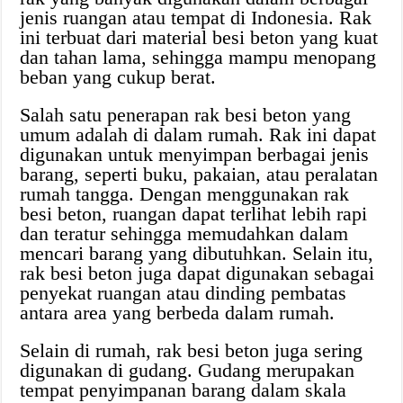
jenis ruangan atau tempat di Indonesia. Rak
ini terbuat dari material besi beton yang kuat
dan tahan lama, sehingga mampu menopang
beban yang cukup berat.
Salah satu penerapan rak besi beton yang
umum adalah di dalam rumah. Rak ini dapat
digunakan untuk menyimpan berbagai jenis
barang, seperti buku, pakaian, atau peralatan
rumah tangga. Dengan menggunakan rak
besi beton, ruangan dapat terlihat lebih rapi
dan teratur sehingga memudahkan dalam
mencari barang yang dibutuhkan. Selain itu,
rak besi beton juga dapat digunakan sebagai
penyekat ruangan atau dinding pembatas
antara area yang berbeda dalam rumah.
Selain di rumah, rak besi beton juga sering
digunakan di gudang. Gudang merupakan
tempat penyimpanan barang dalam skala