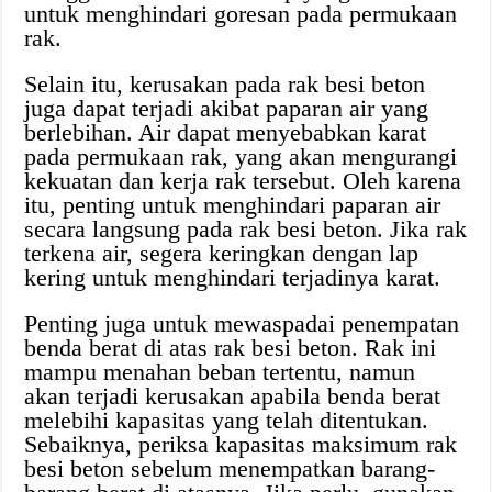
untuk menghindari goresan pada permukaan
rak.
Selain itu, kerusakan pada rak besi beton
juga dapat terjadi akibat paparan air yang
berlebihan. Air dapat menyebabkan karat
pada permukaan rak, yang akan mengurangi
kekuatan dan kerja rak tersebut. Oleh karena
itu, penting untuk menghindari paparan air
secara langsung pada rak besi beton. Jika rak
terkena air, segera keringkan dengan lap
kering untuk menghindari terjadinya karat.
Penting juga untuk mewaspadai penempatan
benda berat di atas rak besi beton. Rak ini
mampu menahan beban tertentu, namun
akan terjadi kerusakan apabila benda berat
melebihi kapasitas yang telah ditentukan.
Sebaiknya, periksa kapasitas maksimum rak
besi beton sebelum menempatkan barang-