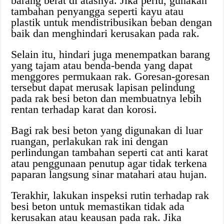
barang berat di atasnya. Jika perlu, gunakan
tambahan penyangga seperti kayu atau
plastik untuk mendistribusikan beban dengan
baik dan menghindari kerusakan pada rak.
Selain itu, hindari juga menempatkan barang
yang tajam atau benda-benda yang dapat
menggores permukaan rak. Goresan-goresan
tersebut dapat merusak lapisan pelindung
pada rak besi beton dan membuatnya lebih
rentan terhadap karat dan korosi.
Bagi rak besi beton yang digunakan di luar
ruangan, perlakukan rak ini dengan
perlindungan tambahan seperti cat anti karat
atau penggunaan penutup agar tidak terkena
paparan langsung sinar matahari atau hujan.
Terakhir, lakukan inspeksi rutin terhadap rak
besi beton untuk memastikan tidak ada
kerusakan atau keausan pada rak. Jika