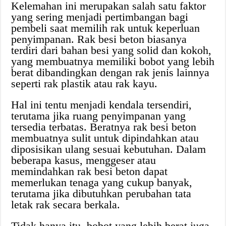
Kelemahan ini merupakan salah satu faktor
yang sering menjadi pertimbangan bagi
pembeli saat memilih rak untuk keperluan
penyimpanan. Rak besi beton biasanya
terdiri dari bahan besi yang solid dan kokoh,
yang membuatnya memiliki bobot yang lebih
berat dibandingkan dengan rak jenis lainnya
seperti rak plastik atau rak kayu.
Hal ini tentu menjadi kendala tersendiri,
terutama jika ruang penyimpanan yang
tersedia terbatas. Beratnya rak besi beton
membuatnya sulit untuk dipindahkan atau
diposisikan ulang sesuai kebutuhan. Dalam
beberapa kasus, menggeser atau
memindahkan rak besi beton dapat
memerlukan tenaga yang cukup banyak,
terutama jika dibutuhkan perubahan tata
letak rak secara berkala.
Tidak hanya itu, bobot yang lebih berat juga