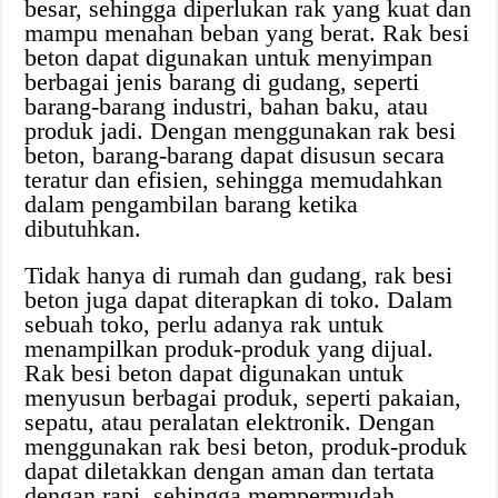
besar, sehingga diperlukan rak yang kuat dan
mampu menahan beban yang berat. Rak besi
beton dapat digunakan untuk menyimpan
berbagai jenis barang di gudang, seperti
barang-barang industri, bahan baku, atau
produk jadi. Dengan menggunakan rak besi
beton, barang-barang dapat disusun secara
teratur dan efisien, sehingga memudahkan
dalam pengambilan barang ketika
dibutuhkan.
Tidak hanya di rumah dan gudang, rak besi
beton juga dapat diterapkan di toko. Dalam
sebuah toko, perlu adanya rak untuk
menampilkan produk-produk yang dijual.
Rak besi beton dapat digunakan untuk
menyusun berbagai produk, seperti pakaian,
sepatu, atau peralatan elektronik. Dengan
menggunakan rak besi beton, produk-produk
dapat diletakkan dengan aman dan tertata
dengan rapi, sehingga mempermudah