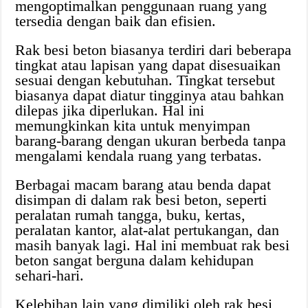
mengoptimalkan penggunaan ruang yang
tersedia dengan baik dan efisien.
Rak besi beton biasanya terdiri dari beberapa
tingkat atau lapisan yang dapat disesuaikan
sesuai dengan kebutuhan. Tingkat tersebut
biasanya dapat diatur tingginya atau bahkan
dilepas jika diperlukan. Hal ini
memungkinkan kita untuk menyimpan
barang-barang dengan ukuran berbeda tanpa
mengalami kendala ruang yang terbatas.
Berbagai macam barang atau benda dapat
disimpan di dalam rak besi beton, seperti
peralatan rumah tangga, buku, kertas,
peralatan kantor, alat-alat pertukangan, dan
masih banyak lagi. Hal ini membuat rak besi
beton sangat berguna dalam kehidupan
sehari-hari.
Kelebihan lain yang dimiliki oleh rak besi