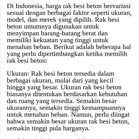
Di Indonesia, harga rak besi beton bervariasi
sesuai dengan berbagai faktor seperti ukuran,
model, dan merek yang dipilih. Rak besi
beton umumnya digunakan untuk
menyimpan barang-barang berat dan
memiliki kekuatan yang tinggi untuk
menahan beban. Berikut adalah beberapa hal
yang perlu dipertimbangkan ketika memilih
rak besi beton:
Ukuran: Rak besi beton tersedia dalam
berbagai ukuran, mulai dari yang kecil
hingga yang besar. Ukuran rak besi beton
biasanya ditentukan berdasarkan kebutuhan
dan ruang yang tersedia. Semakin besar
ukurannya, semakin tinggi kemampuannya
untuk menahan beban. Namun, perlu diingat
bahwa semakin besar ukuran rak besi beton,
semakin tinggi pula harganya.