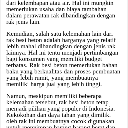
dari kelembapan atau air. Hal ini mungkin
memerlukan usaha dan biaya tambahan
dalam perawatan rak dibandingkan dengan
rak jenis lain.
Kemudian, salah satu kelemahan lain dari
rak besi beton adalah harganya yang relatif
lebih mahal dibandingkan dengan jenis rak
lainnya. Hal ini tentu menjadi pertimbangan
bagi konsumen yang memiliki budget
terbatas. Rak besi beton memerlukan bahan
baku yang berkualitas dan proses pembuatan
yang lebih rumit, yang membuatnya
memiliki harga jual yang lebih tinggi.
Namun, meskipun memiliki beberapa
kelemahan tersebut, rak besi beton tetap
menjadi pilihan yang populer di Indonesia.
Kekokohan dan daya tahan yang dimiliki
oleh rak ini membuatnya cocok digunakan
untuk menyimpan barang-barang berat dan