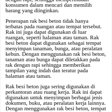
konsumen dalam mencari dan memilih
barang yang diinginkan.
Penerapan rak besi beton tidak hanya
terbatas pada ruangan atau tempat tersebut.
Rak ini juga dapat digunakan di luar
ruangan, seperti halaman atau taman. Rak
besi beton dapat digunakan sebagai tempat
menyimpan tanaman, bunga, atau peralatan
kebun. Dengan menggunakan rak besi beton,
tanaman atau bunga dapat diletakkan pada
rak dengan rapi sehingga memberikan
tampilan yang indah dan teratur pada
halaman atau taman.
Rak besi beton juga sering digunakan di
perkantoran atau ruang kerja. Rak ini dapat
digunakan untuk menyimpan berbagai jenis
dokumen, buku, atau peralatan kerja lainnya.
Dengan menggunakan rak besi beton, tempat