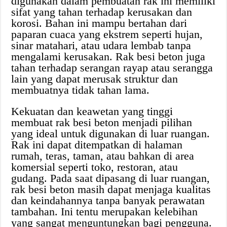
digunakan dalam pembuatan rak ini memiliki
sifat yang tahan terhadap kerusakan dan
korosi. Bahan ini mampu bertahan dari
paparan cuaca yang ekstrem seperti hujan,
sinar matahari, atau udara lembab tanpa
mengalami kerusakan. Rak besi beton juga
tahan terhadap serangan rayap atau serangga
lain yang dapat merusak struktur dan
membuatnya tidak tahan lama.
Kekuatan dan keawetan yang tinggi
membuat rak besi beton menjadi pilihan
yang ideal untuk digunakan di luar ruangan.
Rak ini dapat ditempatkan di halaman
rumah, teras, taman, atau bahkan di area
komersial seperti toko, restoran, atau
gudang. Pada saat dipasang di luar ruangan,
rak besi beton masih dapat menjaga kualitas
dan keindahannya tanpa banyak perawatan
tambahan. Ini tentu merupakan kelebihan
yang sangat menguntungkan bagi pengguna.