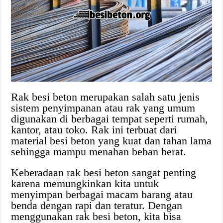
Rak besi beton merupakan salah satu jenis
sistem penyimpanan atau rak yang umum
digunakan di berbagai tempat seperti rumah,
kantor, atau toko. Rak ini terbuat dari
material besi beton yang kuat dan tahan lama
sehingga mampu menahan beban berat.
Keberadaan rak besi beton sangat penting
karena memungkinkan kita untuk
menyimpan berbagai macam barang atau
benda dengan rapi dan teratur. Dengan
menggunakan rak besi beton, kita bisa