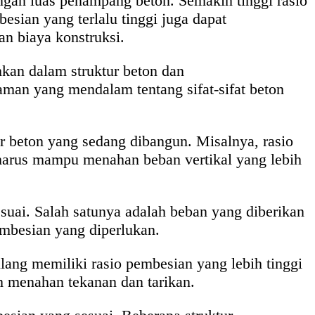
ngan luas penampang beton. Semakin tinggi rasio
sian yang terlalu tinggi juga dapat
n biaya konstruksi.
hkan dalam struktur beton dan
an yang mendalam tentang sifat-sifat beton
ur beton yang sedang dibangun. Misalnya, rasio
 harus mampu menahan beban vertikal yang lebih
uai. Salah satunya adalah beban yang diberikan
pembesian yang diperlukan.
lang memiliki rasio pembesian yang lebih tinggi
m menahan tekanan dan tarikan.