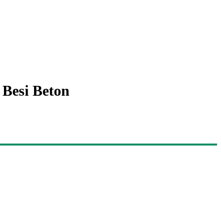
 Besi Beton