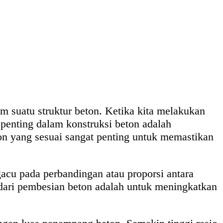
m suatu struktur beton. Ketika kita melakukan
 penting dalam konstruksi beton adalah
on yang sesuai sangat penting untuk memastikan
acu pada perbandingan atau proporsi antara
 dari pembesian beton adalah untuk meningkatkan