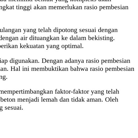
ngkat tinggi akan memerlukan rasio pembesian
tulangan yang telah dipotong sesuai dengan
engan air dituangkan ke dalam bekisting.
berikan kekuatan yang optimal.
 siap digunakan. Dengan adanya rasio pembesian
akan. Hal ini membuktikan bahwa rasio pembesian
ng.
 mempertimbangkan faktor-faktor yang telah
 beton menjadi lemah dan tidak aman. Oleh
g sesuai.