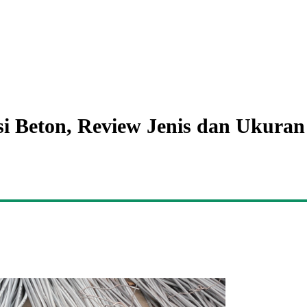
i Beton, Review Jenis dan Ukuran