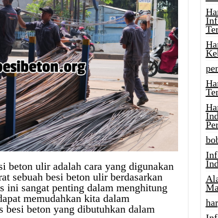
Ha
In
Te
Ha
Ke
pe
Ha
Te
Ha
In
Pe
bob
In
In
 beton ulir adalah cara yang digunakan
at sebuah besi beton ulir berdasarkan
Al
s ini sangat penting dalam menghitung
Ma
a dapat memudahkan kita dalam
har
s besi beton yang dibutuhkan dalam
Inf