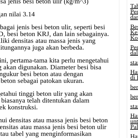
sa jenis besi beton ulir (kg/m^3)
Tab
Pe
an nilai 3.14
da
gai jenis besi beton ulir, seperti besi
Be
Ke
D, besi beton KRJ, dan lain sebagainya.
Ko
liki densitas atau massa jenis yang
itungannya juga akan berbeda.
Pe
da
i, pertama-tama kita perlu mengetahui
sta
ng akan digunakan. Diameter besi bisa
Ha
ngukur besi beton atau dengan
di
beton sebagai patokan ukuran.
ber
etahui tinggi beton ulir yang akan
be
 biasanya telah ditentukan dalam
st
ek konstruksi.
Ha
hui densitas atau massa jenis besi beton
un
nsitas atau massa jenis besi beton ulir
Pal
r atau tabel yang menginformasikan
Ha