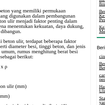
8m
 beton yang memiliki permukaan
Ber
 yang digunakan dalam pembangunan
Ke
Pe
eton ulir menjadi faktor penting dalam
rena menentukan kekuatan, daya dukung,
Ke
 dibangun.
Me
 beton ulir, terdapat beberapa faktor
rti diameter besi, tinggi beton, dan jenis
Ber
a umum, rumus menghitung berat besi
sebagai berikut:
cin
Be
 x ρ
Be
car
per
ton ulir (mm)
Ha
Uli
 (mm)
St
ya