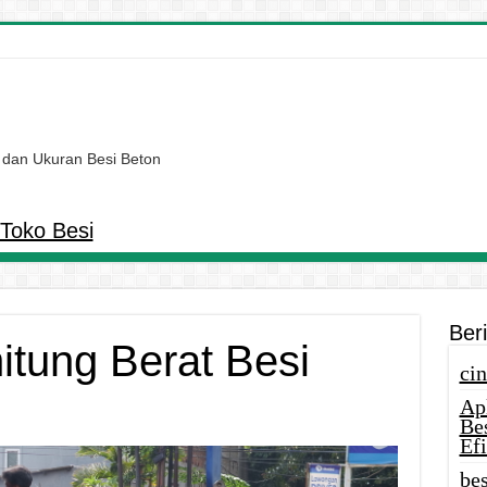
 dan Ukuran Besi Beton
Toko Besi
Ber
tung Berat Besi
cin
Ap
Be
Efi
bes