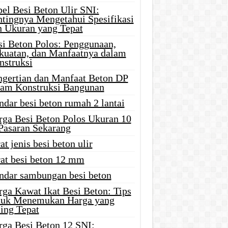
el Besi Beton Ulir SNI:
ntingnya Mengetahui Spesifikasi
n Ukuran yang Tepat
si Beton Polos: Penggunaan,
kuatan, dan Manfaatnya dalam
nstruksi
ngertian dan Manfaat Beton DP
lam Konstruksi Bangunan
ndar besi beton rumah 2 lantai
rga Besi Beton Polos Ukuran 10
 Pasaran Sekarang
at jenis besi beton ulir
rat besi beton 12 mm
andar sambungan besi beton
rga Kawat Ikat Besi Beton: Tips
tuk Menemukan Harga yang
ing Tepat
rga Besi Beton 12 SNI: