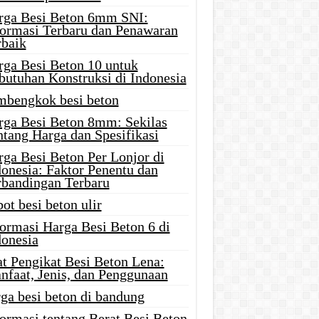
rga Besi Beton 6mm SNI:
formasi Terbaru dan Penawaran
rbaik
rga Besi Beton 10 untuk
butuhan Konstruksi di Indonesia
mbengkok besi beton
rga Besi Beton 8mm: Sekilas
ntang Harga dan Spesifikasi
rga Besi Beton Per Lonjor di
donesia: Faktor Penentu dan
rbandingan Terbaru
ot besi beton ulir
formasi Harga Besi Beton 6 di
donesia
at Pengikat Besi Beton Lena:
nfaat, Jenis, dan Penggunaan
ga besi beton di bandung
ormasi tentang Berat Besi Beton