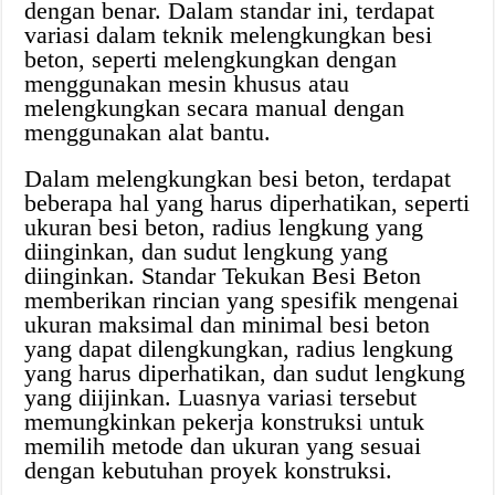
dengan benar. Dalam standar ini, terdapat
variasi dalam teknik melengkungkan besi
beton, seperti melengkungkan dengan
menggunakan mesin khusus atau
melengkungkan secara manual dengan
menggunakan alat bantu.
Dalam melengkungkan besi beton, terdapat
beberapa hal yang harus diperhatikan, seperti
ukuran besi beton, radius lengkung yang
diinginkan, dan sudut lengkung yang
diinginkan. Standar Tekukan Besi Beton
memberikan rincian yang spesifik mengenai
ukuran maksimal dan minimal besi beton
yang dapat dilengkungkan, radius lengkung
yang harus diperhatikan, dan sudut lengkung
yang diijinkan. Luasnya variasi tersebut
memungkinkan pekerja konstruksi untuk
memilih metode dan ukuran yang sesuai
dengan kebutuhan proyek konstruksi.