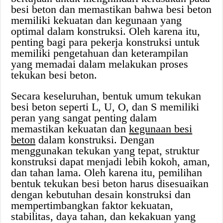
besi beton dan memastikan bahwa besi beton
memiliki kekuatan dan kegunaan yang
optimal dalam konstruksi. Oleh karena itu,
penting bagi para pekerja konstruksi untuk
memiliki pengetahuan dan keterampilan
yang memadai dalam melakukan proses
tekukan besi beton.
Secara keseluruhan, bentuk umum tekukan
besi beton seperti L, U, O, dan S memiliki
peran yang sangat penting dalam
memastikan kekuatan dan
kegunaan besi
beton
dalam konstruksi. Dengan
menggunakan tekukan yang tepat, struktur
konstruksi dapat menjadi lebih kokoh, aman,
dan tahan lama. Oleh karena itu, pemilihan
bentuk tekukan besi beton harus disesuaikan
dengan kebutuhan desain konstruksi dan
mempertimbangkan faktor kekuatan,
stabilitas, daya tahan, dan kekakuan yang