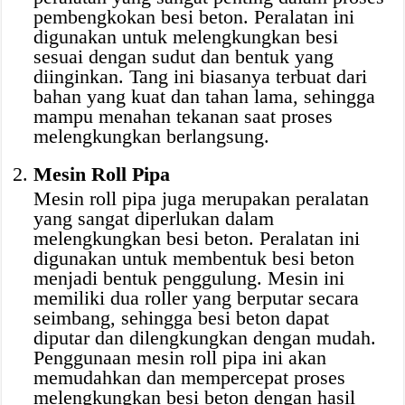
pembengkokan besi beton. Peralatan ini
digunakan untuk melengkungkan besi
sesuai dengan sudut dan bentuk yang
diinginkan. Tang ini biasanya terbuat dari
bahan yang kuat dan tahan lama, sehingga
mampu menahan tekanan saat proses
melengkungkan berlangsung.
Mesin Roll Pipa
Mesin roll pipa juga merupakan peralatan
yang sangat diperlukan dalam
melengkungkan besi beton. Peralatan ini
digunakan untuk membentuk besi beton
menjadi bentuk penggulung. Mesin ini
memiliki dua roller yang berputar secara
seimbang, sehingga besi beton dapat
diputar dan dilengkungkan dengan mudah.
Penggunaan mesin roll pipa ini akan
memudahkan dan mempercepat proses
melengkungkan besi beton dengan hasil