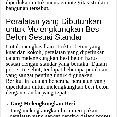
diperlukan untuk menjaga integritas struktur
bangunan tersebut.
Peralatan yang Dibutuhkan
untuk Melengkungkan Besi
Beton Sesuai Standar
Untuk menghasilkan struktur beton yang
kuat dan kokoh, peralatan yang diperlukan
dalam melengkungkan besi beton harus
sesuai dengan standar yang berlaku. Dalam
proses tersebut, terdapat beberapa peralatan
yang sangat penting untuk digunakan.
Berikut ini adalah beberapa peralatan yang
diperlukan untuk melengkungkan besi beton
dengan standar yang tepat.
Tang Melengkungkan Besi
Tang melengkungkan besi merupakan
peralatan yang sangat penting dalam proses