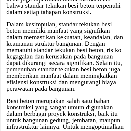
bahwa standar tekukan besi beton terpenuhi
dalam setiap tahapan konstruksi.
Dalam kesimpulan, standar tekukan besi
beton memiliki manfaat yang signifikan
dalam memastikan kekuatan, keandalan, dan
keamanan struktur bangunan. Dengan
mematuhi standar tekukan besi beton, risiko
kegagalan dan kerusakan pada bangunan
dapat dikurangi secara signifikan. Selain itu,
pemenuhan standar tekukan besi beton juga
memberikan manfaat dalam meningkatkan
efisiensi konstruksi dan mengurangi biaya
perawatan pada bangunan.
Besi beton merupakan salah satu bahan
konstruksi yang sangat umum digunakan
dalam berbagai proyek konstruksi, baik itu
untuk bangunan gedung, jembatan, maupun
infrastruktur lainnya. Untuk mengoptimalkan