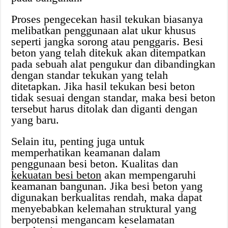
Proses pengecekan hasil tekukan biasanya
melibatkan penggunaan alat ukur khusus
seperti jangka sorong atau penggaris. Besi
beton yang telah ditekuk akan ditempatkan
pada sebuah alat pengukur dan dibandingkan
dengan standar tekukan yang telah
ditetapkan. Jika hasil tekukan besi beton
tidak sesuai dengan standar, maka besi beton
tersebut harus ditolak dan diganti dengan
yang baru.
Selain itu, penting juga untuk
memperhatikan keamanan dalam
penggunaan besi beton. Kualitas dan
kekuatan besi beton
akan mempengaruhi
keamanan bangunan. Jika besi beton yang
digunakan berkualitas rendah, maka dapat
menyebabkan kelemahan struktural yang
berpotensi mengancam keselamatan