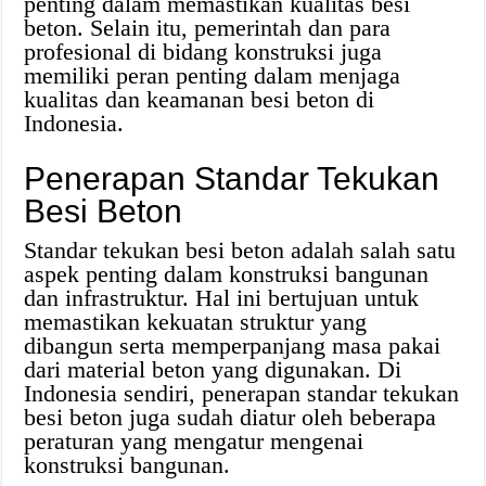
penting dalam memastikan kualitas besi
beton. Selain itu, pemerintah dan para
profesional di bidang konstruksi juga
memiliki peran penting dalam menjaga
kualitas dan keamanan besi beton di
Indonesia.
Penerapan Standar Tekukan
Besi Beton
Standar tekukan besi beton adalah salah satu
aspek penting dalam konstruksi bangunan
dan infrastruktur. Hal ini bertujuan untuk
memastikan kekuatan struktur yang
dibangun serta memperpanjang masa pakai
dari material beton yang digunakan. Di
Indonesia sendiri, penerapan standar tekukan
besi beton juga sudah diatur oleh beberapa
peraturan yang mengatur mengenai
konstruksi bangunan.