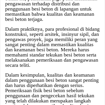
pengawasan terhadap distribusi dan
penggunaan besi beton di lapangan untuk
memastikan bahwa kualitas dan keamanan
besi beton terjaga.
Dalam praktiknya, para profesional di bidang
konstruksi, seperti arsitek, insinyur sipil, dan
pengawas proyek, juga memiliki peran yang
sangat penting dalam memastikan kualitas
dan keamanan besi beton. Mereka harus
memahami standar tekukan besi beton serta
melaksanakan pemeriksaan dan pengawasan
secara teliti.
Dalam kesimpulan, kualitas dan keamanan
dalam penggunaan besi beton sangat penting
dan harus diperhatikan dengan serius.
Pemeriksaan fisik besi beton sebelum
penggunaan dan pengecekan hasil tekukan
yang telah dilakukan merupakan langkah