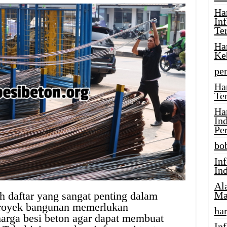
Ha
In
Te
Ha
Ke
pe
Ha
Te
Ha
In
Pe
bob
In
In
Al
ah daftar yang sangat penting dalam
Ma
 proyek bangunan memerlukan
har
harga besi beton agar dapat membuat
Inf