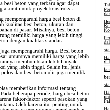
a besi beton yang terbaru agar dapat
Tab
 akurat untuk proyek konstruksi.
Pe
da
ng mempengaruhi harga besi beton di
Be
h kualitas besi beton, ukuran dan
Ke
 bahan di pasar. Misalnya, besi beton
Ko
rung memiliki harga yang lebih tinggi
Pe
ton dengan kualitas standar.
da
sta
 juga mempengaruhi harga. Besi beton
esar umumnya memiliki harga yang lebih
Ha
atannya membutuhkan lebih banyak
di
i yang lebih tinggi. Selain itu, jenis
ber
n polos dan besi beton ulir juga memiliki
be
st
 bisa memberikan informasi tentang
Ha
 Pada beberapa periode, harga besi beton
un
arena faktor-faktor seperti pasokan yang
Pal
intaan. Oleh karena itu, penting untuk
Ha
eton secara teratur untuk mendapatkan