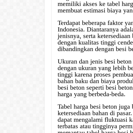
memiliki akses ke tabel harg
membuat estimasi biaya yang
Terdapat beberapa faktor ya
Indonesia. Diantaranya adala
jenisnya, serta ketersediaan
dengan kualitas tinggi cende
dibandingkan dengan besi be
Ukuran dan jenis besi beton
dengan ukuran yang lebih b
tinggi karena proses pembu
bahan baku dan biaya produks
besi beton seperti besi beto
harga yang berbeda-beda.
Tabel harga besi beton juga
ketersediaan bahan di pasar.
dapat mengalami fluktuasi k
terbatas atau tingginya perm
memantau tabel harga besi b