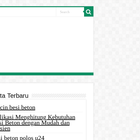
ita Terbaru
cin besi beton
likasi Menghitung Kebutuhan
si Beton dengan Mudah dan
sien
i beton polos u24