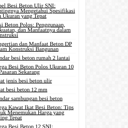
el Besi Beton Ulir SNI:
ntingnya Mengetahui Spesifikasi
n Ukuran yang Tepat
si Beton Polos: Penggunaan,
kuatan, dan Manfaatnya dalam
nstruksi
ngertian dan Manfaat Beton DP
lam Konstruksi Bangunan
ndar besi beton rumah 2 lantai
rga Besi Beton Polos Ukuran 10
 Pasaran Sekarang
at jenis besi beton ulir
rat besi beton 12 mm
andar sambungan besi beton
rga Kawat Ikat Besi Beton: Tips
tuk Menemukan Harga yang
ing Tepat
rga Besi Beton 12 SNI: