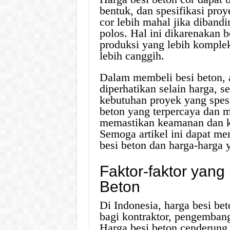
bentuk, dan spesifikasi pr
cor lebih mahal jika dibandi
polos. Hal ini dikarenakan b
produksi yang lebih komple
lebih canggih.
Dalam membeli besi beton, a
diperhatikan selain harga, sep
kebutuhan proyek yang spesi
beton yang terpercaya dan m
memastikan keamanan dan ke
Semoga artikel ini dapat m
besi beton dan harga-harga 
Faktor-faktor yan
Beton
Di Indonesia, harga besi be
bagi kontraktor, pengembang 
Harga besi beton cenderung 