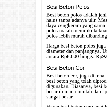
Besi Beton Polos
Besi beton polos adalah jen
halus tanpa adanya ulir. M
daya cengkeram yang sama d
polos masih memiliki kekuat
polos lebih murah dibanding
Harga besi beton polos juga 
diameter dan panjangnya. U
antara Rp8.000 hingga Rp9.
Besi Beton Cor
Besi beton cor, juga dikenal
besi beton yang telah dipro
digunakan. Biasanya, besi 
besar di mana jumlah dan sp
sangat besar.
Harga besi beton cor dapat b