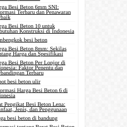
rga Besi Beton 6mm SNI:
formasi Terbaru dan Penawaran
rbaik
rga Besi Beton 10 untuk
butuhan Konstruksi di Indonesia
mbengkok besi beton
rga Besi Beton 8mm: Sekilas
ntang Harga dan Spesifikasi
rga Besi Beton Per Lonjor di
donesia: Faktor Penentu dan
rbandingan Terbaru
ot besi beton ulir
formasi Harga Besi Beton 6 di
donesia
at Pengikat Besi Beton Lena:
nfaat, Jenis, dan Penggunaan
ga besi beton di bandung
ormasi tentang Berat Besi Beton