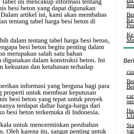
. Tabel ini mencakup informasi tentang
8m
enis besi beton yang dapat digunakan
 Dalam artikel ini, kami akan membahas
Ber
Ke
lan tentang tabel harga besi beton di
Pe
Ke
bih dalam tentang tabel harga besi beton,
Me
gapa besi beton begitu penting dalam
eton merupakan salah satu bahan
digunakan dalam konstruksi beton. Ini
Ber
 kekuatan dan ketahanan terhadap
cin
Be
erikan informasi yang berguna bagi para
Be
properti untuk membuat keputusan
car
nis besi beton yang tepat untuk proyek
per
sanya terdapat daftar harga-harga dari
Ha
ko besi beton terkemuka di Indonesia.
Uli
erkala untuk mencerminkan perubahan
St
ya
n. Oleh karena itu, sangat penting untuk