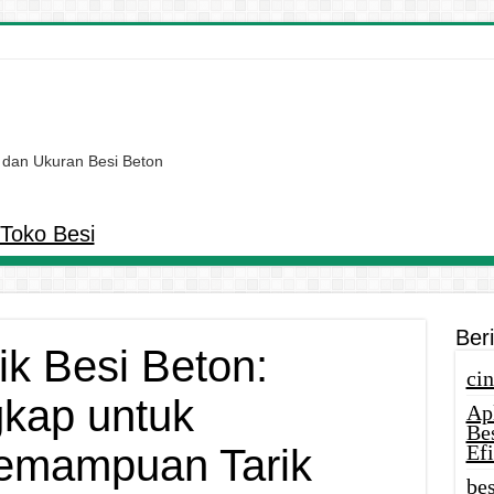
 dan Ukuran Besi Beton
Toko Besi
Ber
ik Besi Beton:
cin
kap untuk
Ap
Be
Efi
emampuan Tarik
bes