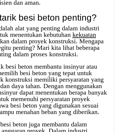
fisien dan aman.
tarik besi beton penting?
adalah alat yang penting dalam industri
untuk menentukan kebutuhan
kekuatan
kan dalam proyek konstruksi. Mengapa
egitu penting? Mari kita lihat beberapa
nting dalam proses konstruksi.
rik besi beton membantu insinyur atau
milih besi beton yang tepat untuk
k konstruksi memiliki persyaratan yang
n dan daya tahan. Dengan menggunakan
 insinyur dapat menentukan berapa banyak
ntuk memenuhi persyaratan proyek
hwa besi beton yang digunakan sesuai
mampu menahan beban yang diberikan.
ik besi beton juga membantu dalam
 anggaran proyek. Dalam industri