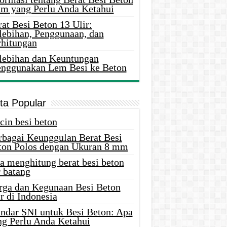
m yang Perlu Anda Ketahui
at Besi Beton 13 Ulir:
lebihan, Penggunaan, dan
rhitungan
lebihan dan Keuntungan
nggunakan Lem Besi ke Beton
ita Popular
cin besi beton
rbagai Keunggulan Berat Besi
ton Polos dengan Ukuran 8 mm
a menghitung berat besi beton
 batang
rga dan Kegunaan Besi Beton
r di Indonesia
andar SNI untuk Besi Beton: Apa
ng Perlu Anda Ketahui