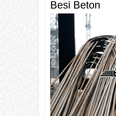
Besi Beton