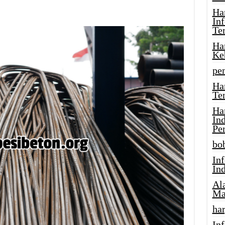
Ha
In
Te
Ha
Ke
pe
Ha
Te
Ha
In
Pe
bob
In
In
Al
Ma
har
Inf