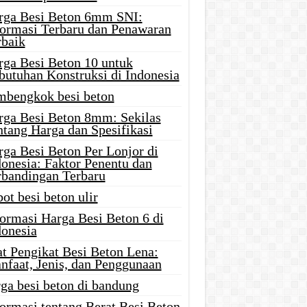
rga Besi Beton 6mm SNI:
formasi Terbaru dan Penawaran
rbaik
rga Besi Beton 10 untuk
butuhan Konstruksi di Indonesia
mbengkok besi beton
rga Besi Beton 8mm: Sekilas
ntang Harga dan Spesifikasi
rga Besi Beton Per Lonjor di
donesia: Faktor Penentu dan
rbandingan Terbaru
ot besi beton ulir
formasi Harga Besi Beton 6 di
donesia
at Pengikat Besi Beton Lena:
nfaat, Jenis, dan Penggunaan
ga besi beton di bandung
ormasi tentang Berat Besi Beton