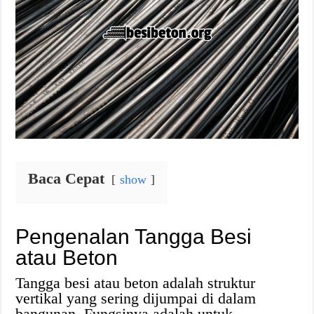
Baca Cepat
show
Pengenalan Tangga Besi
atau Beton
Tangga besi atau beton adalah struktur
vertikal yang sering dijumpai di dalam
bangunan. Fungsinya adalah untuk