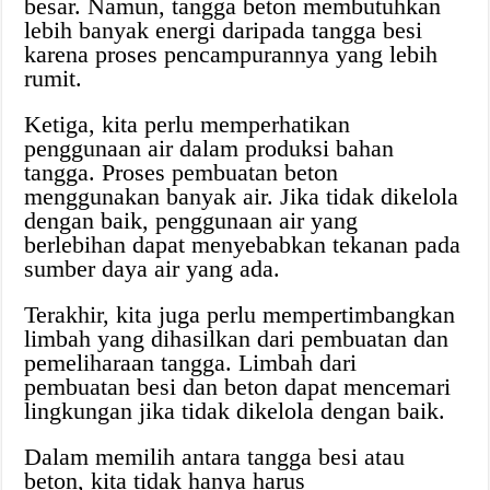
besar. Namun, tangga beton membutuhkan
lebih banyak energi daripada tangga besi
karena proses pencampurannya yang lebih
rumit.
Ketiga, kita perlu memperhatikan
penggunaan air dalam produksi bahan
tangga. Proses pembuatan beton
menggunakan banyak air. Jika tidak dikelola
dengan baik, penggunaan air yang
berlebihan dapat menyebabkan tekanan pada
sumber daya air yang ada.
Terakhir, kita juga perlu mempertimbangkan
limbah yang dihasilkan dari pembuatan dan
pemeliharaan tangga. Limbah dari
pembuatan besi dan beton dapat mencemari
lingkungan jika tidak dikelola dengan baik.
Dalam memilih antara tangga besi atau
beton, kita tidak hanya harus