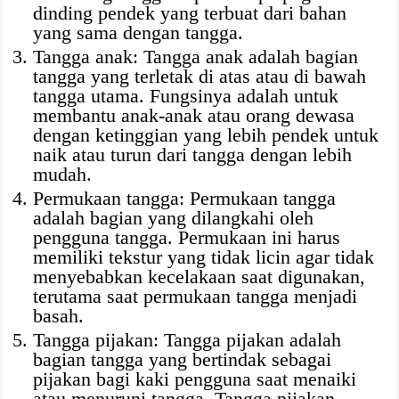
dinding pendek yang terbuat dari bahan
yang sama dengan tangga.
Tangga anak: Tangga anak adalah bagian
tangga yang terletak di atas atau di bawah
tangga utama. Fungsinya adalah untuk
membantu anak-anak atau orang dewasa
dengan ketinggian yang lebih pendek untuk
naik atau turun dari tangga dengan lebih
mudah.
Permukaan tangga: Permukaan tangga
adalah bagian yang dilangkahi oleh
pengguna tangga. Permukaan ini harus
memiliki tekstur yang tidak licin agar tidak
menyebabkan kecelakaan saat digunakan,
terutama saat permukaan tangga menjadi
basah.
Tangga pijakan: Tangga pijakan adalah
bagian tangga yang bertindak sebagai
pijakan bagi kaki pengguna saat menaiki
atau menuruni tangga. Tangga pijakan