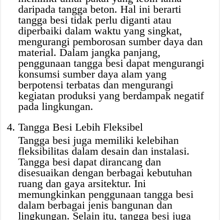
daripada tangga beton. Hal ini berarti
tangga besi tidak perlu diganti atau
diperbaiki dalam waktu yang singkat,
mengurangi pemborosan sumber daya dan
material. Dalam jangka panjang,
penggunaan tangga besi dapat mengurangi
konsumsi sumber daya alam yang
berpotensi terbatas dan mengurangi
kegiatan produksi yang berdampak negatif
pada lingkungan.
Tangga Besi Lebih Fleksibel
Tangga besi juga memiliki kelebihan
fleksibilitas dalam desain dan instalasi.
Tangga besi dapat dirancang dan
disesuaikan dengan berbagai kebutuhan
ruang dan gaya arsitektur. Ini
memungkinkan penggunaan tangga besi
dalam berbagai jenis bangunan dan
lingkungan. Selain itu, tangga besi juga