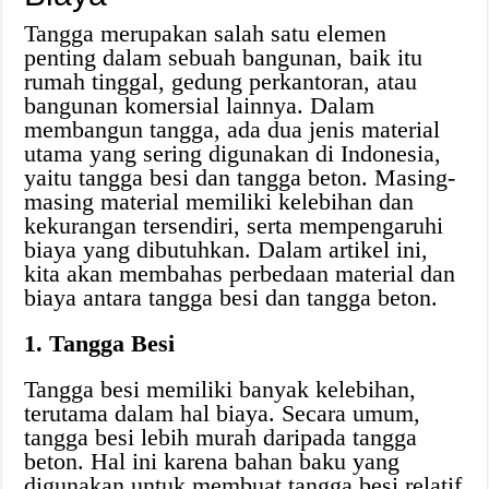
Tangga merupakan salah satu elemen
penting dalam sebuah bangunan, baik itu
rumah tinggal, gedung perkantoran, atau
bangunan komersial lainnya. Dalam
membangun tangga, ada dua jenis material
utama yang sering digunakan di Indonesia,
yaitu tangga besi dan tangga beton. Masing-
masing material memiliki kelebihan dan
kekurangan tersendiri, serta mempengaruhi
biaya yang dibutuhkan. Dalam artikel ini,
kita akan membahas perbedaan material dan
biaya antara tangga besi dan tangga beton.
1. Tangga Besi
Tangga besi memiliki banyak kelebihan,
terutama dalam hal biaya. Secara umum,
tangga besi lebih murah daripada tangga
beton. Hal ini karena bahan baku yang
digunakan untuk membuat tangga besi relatif