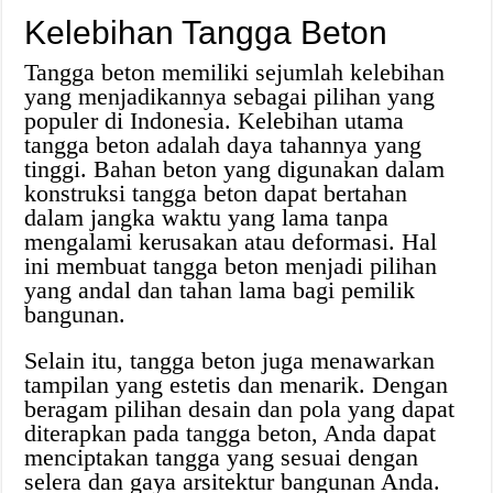
Kelebihan Tangga Beton
Tangga beton memiliki sejumlah kelebihan
yang menjadikannya sebagai pilihan yang
populer di Indonesia. Kelebihan utama
tangga beton adalah daya tahannya yang
tinggi. Bahan beton yang digunakan dalam
konstruksi tangga beton dapat bertahan
dalam jangka waktu yang lama tanpa
mengalami kerusakan atau deformasi. Hal
ini membuat tangga beton menjadi pilihan
yang andal dan tahan lama bagi pemilik
bangunan.
Selain itu, tangga beton juga menawarkan
tampilan yang estetis dan menarik. Dengan
beragam pilihan desain dan pola yang dapat
diterapkan pada tangga beton, Anda dapat
menciptakan tangga yang sesuai dengan
selera dan gaya arsitektur bangunan Anda.