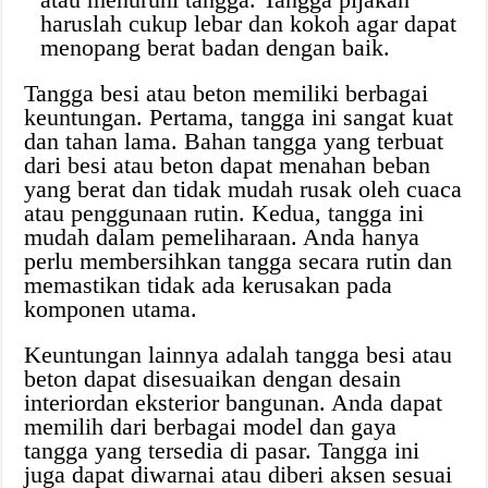
haruslah cukup lebar dan kokoh agar dapat
menopang berat badan dengan baik.
Tangga besi atau beton memiliki berbagai
keuntungan. Pertama, tangga ini sangat kuat
dan tahan lama. Bahan tangga yang terbuat
dari besi atau beton dapat menahan beban
yang berat dan tidak mudah rusak oleh cuaca
atau penggunaan rutin. Kedua, tangga ini
mudah dalam pemeliharaan. Anda hanya
perlu membersihkan tangga secara rutin dan
memastikan tidak ada kerusakan pada
komponen utama.
Keuntungan lainnya adalah tangga besi atau
beton dapat disesuaikan dengan desain
interiordan eksterior bangunan. Anda dapat
memilih dari berbagai model dan gaya
tangga yang tersedia di pasar. Tangga ini
juga dapat diwarnai atau diberi aksen sesuai