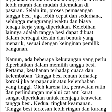
lebih murah dan mudah ditemukan di
pasaran. Selain itu, proses pemasangan
tangga besi juga lebih cepat dan sederhana,
sehingga mengurangi waktu dan biaya
tenaga kerja yang diperlukan. Kelebihan
lainnya adalah tangga besi dapat dibuat
dalam berbagai desain dan bentuk yang
menarik, sesuai dengan keinginan pemilik
bangunan.
Namun, ada beberapa kekurangan yang perlu
diperhatikan dalam memilih tangga besi.
Pertama, ketahanan terhadap cuaca dan
kelembaban. Tangga besi rentan terhadap
korosi jika terpapar air atau kelembaban
yang tinggi. Oleh karena itu, perawatan rutin
dan perlindungan melalui cat anti karat
sangat diperlukan untuk menjaga keawetan
tangga besi. Kedua, tingkat keamanan.
Tangga besi terkesan lebih ringan dan kurang