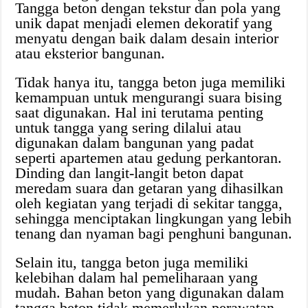
Tangga beton dengan tekstur dan pola yang
unik dapat menjadi elemen dekoratif yang
menyatu dengan baik dalam desain interior
atau eksterior bangunan.
Tidak hanya itu, tangga beton juga memiliki
kemampuan untuk mengurangi suara bising
saat digunakan. Hal ini terutama penting
untuk tangga yang sering dilalui atau
digunakan dalam bangunan yang padat
seperti apartemen atau gedung perkantoran.
Dinding dan langit-langit beton dapat
meredam suara dan getaran yang dihasilkan
oleh kegiatan yang terjadi di sekitar tangga,
sehingga menciptakan lingkungan yang lebih
tenang dan nyaman bagi penghuni bangunan.
Selain itu, tangga beton juga memiliki
kelebihan dalam hal pemeliharaan yang
mudah. Bahan beton yang digunakan dalam
tangga beton tidak memerlukan perawatan