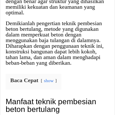
dengan benar agar struktur yang dihasilkan
memiliki kekuatan dan keamanan yang
optimal.
Demikianlah pengertian teknik pembesian
beton bertulang, metode yang digunakan
dalam memperkuat beton dengan
menggunakan baja tulangan di dalamnya.
Diharapkan dengan penggunaan teknik ini,
konstruksi bangunan dapat lebih kokoh,
tahan lama, dan aman dalam menghadapi
beban-beban yang diberikan.
Baca Cepat
show
Manfaat teknik pembesian
beton bertulang