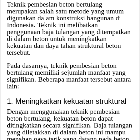
Teknik pembesian beton bertulang
merupakan salah satu metode yang umum
digunakan dalam konstruksi bangunan di
Indonesia. Teknik ini melibatkan
penggunaan baja tulangan yang ditempatkan
di dalam beton untuk meningkatkan
kekuatan dan daya tahan struktural beton
tersebut.
Pada dasarnya, teknik pembesian beton
bertulang memiliki sejumlah manfaat yang
signifikan. Beberapa manfaat tersebut antara
lain:
1. Meningkatkan kekuatan struktural
Dengan menggunakan teknik pembesian
beton bertulang, kekuatan beton dapat
ditingkatkan secara signifikan. Baja tulangan
yang diletakkan di dalam beton ini mampu
menahan gaya tarik yang datang pada beton,