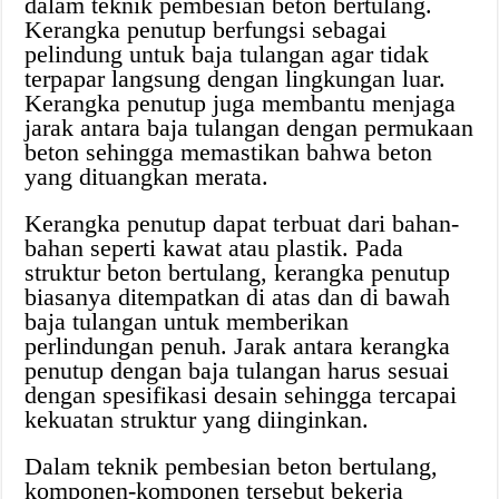
dalam teknik pembesian beton bertulang.
Kerangka penutup berfungsi sebagai
pelindung untuk baja tulangan agar tidak
terpapar langsung dengan lingkungan luar.
Kerangka penutup juga membantu menjaga
jarak antara baja tulangan dengan permukaan
beton sehingga memastikan bahwa beton
yang dituangkan merata.
Kerangka penutup dapat terbuat dari bahan-
bahan seperti kawat atau plastik. Pada
struktur beton bertulang, kerangka penutup
biasanya ditempatkan di atas dan di bawah
baja tulangan untuk memberikan
perlindungan penuh. Jarak antara kerangka
penutup dengan baja tulangan harus sesuai
dengan spesifikasi desain sehingga tercapai
kekuatan struktur yang diinginkan.
Dalam teknik pembesian beton bertulang,
komponen-komponen tersebut bekerja