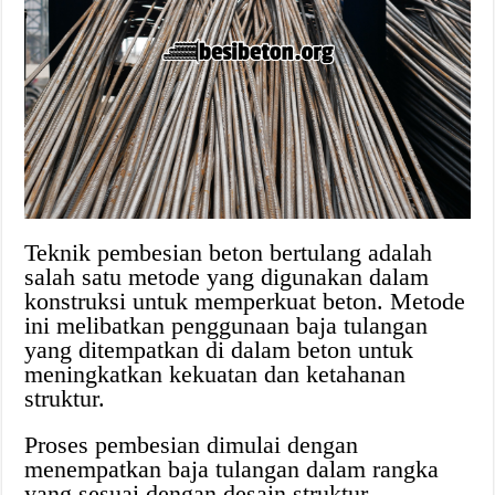
Teknik pembesian beton bertulang adalah
salah satu metode yang digunakan dalam
konstruksi untuk memperkuat beton. Metode
ini melibatkan penggunaan baja tulangan
yang ditempatkan di dalam beton untuk
meningkatkan kekuatan dan ketahanan
struktur.
Proses pembesian dimulai dengan
menempatkan baja tulangan dalam rangka
yang sesuai dengan desain struktur.