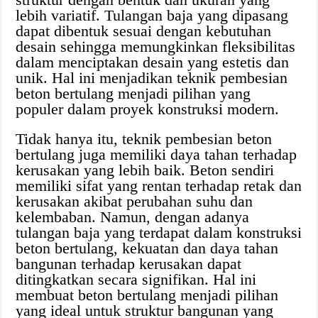
lebih variatif. Tulangan baja yang dipasang
dapat dibentuk sesuai dengan kebutuhan
desain sehingga memungkinkan fleksibilitas
dalam menciptakan desain yang estetis dan
unik. Hal ini menjadikan teknik pembesian
beton bertulang menjadi pilihan yang
populer dalam proyek konstruksi modern.
Tidak hanya itu, teknik pembesian beton
bertulang juga memiliki daya tahan terhadap
kerusakan yang lebih baik. Beton sendiri
memiliki sifat yang rentan terhadap retak dan
kerusakan akibat perubahan suhu dan
kelembaban. Namun, dengan adanya
tulangan baja yang terdapat dalam konstruksi
beton bertulang, kekuatan dan daya tahan
bangunan terhadap kerusakan dapat
ditingkatkan secara signifikan. Hal ini
membuat beton bertulang menjadi pilihan
yang ideal untuk struktur bangunan yang