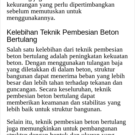
kekurangan yang perlu dipertimbangkan
sebelum memutuskan untuk
menggunakannya.
Kelebihan Teknik Pembesian Beton
Bertulang
Salah satu kelebihan dari teknik pembesian
beton bertulang adalah peningkatan kekuatan
beton. Dengan menggunakan tulangan baja
yang diletakkan di dalam beton, struktur
bangunan dapat menerima beban yang lebih
besar dan lebih tahan terhadap tekanan dan
guncangan. Secara keseluruhan, teknik
pembesian beton bertulang dapat
memberikan keamanan dan stabilitas yang
lebih baik untuk struktur bangunan.
Selain itu, teknik pembesian beton bertulang
juga memungkinkan untuk pembangunan
struktur dengan bentuk dan ukuran yang