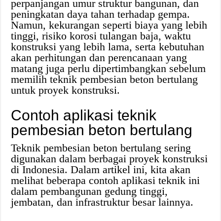
perpanjangan umur struktur bangunan, dan
peningkatan daya tahan terhadap gempa.
Namun, kekurangan seperti biaya yang lebih
tinggi, risiko korosi tulangan baja, waktu
konstruksi yang lebih lama, serta kebutuhan
akan perhitungan dan perencanaan yang
matang juga perlu dipertimbangkan sebelum
memilih teknik pembesian beton bertulang
untuk proyek konstruksi.
Contoh aplikasi teknik
pembesian beton bertulang
Teknik pembesian beton bertulang sering
digunakan dalam berbagai proyek konstruksi
di Indonesia. Dalam artikel ini, kita akan
melihat beberapa contoh aplikasi teknik ini
dalam pembangunan gedung tinggi,
jembatan, dan infrastruktur besar lainnya.