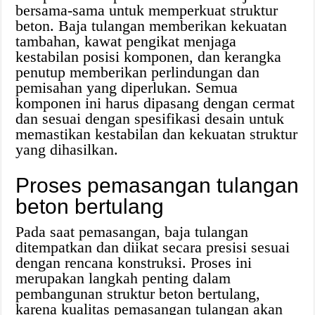
bersama-sama untuk memperkuat struktur
beton. Baja tulangan memberikan kekuatan
tambahan, kawat pengikat menjaga
kestabilan posisi komponen, dan kerangka
penutup memberikan perlindungan dan
pemisahan yang diperlukan. Semua
komponen ini harus dipasang dengan cermat
dan sesuai dengan spesifikasi desain untuk
memastikan kestabilan dan kekuatan struktur
yang dihasilkan.
Proses pemasangan tulangan
beton bertulang
Pada saat pemasangan, baja tulangan
ditempatkan dan diikat secara presisi sesuai
dengan rencana konstruksi. Proses ini
merupakan langkah penting dalam
pembangunan struktur beton bertulang,
karena kualitas pemasangan tulangan akan