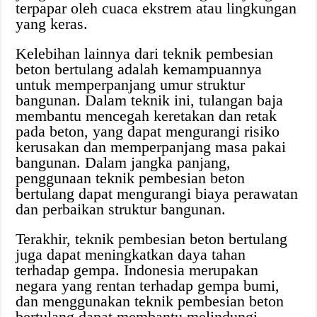
terpapar oleh cuaca ekstrem atau lingkungan
yang keras.
Kelebihan lainnya dari teknik pembesian
beton bertulang adalah kemampuannya
untuk memperpanjang umur struktur
bangunan. Dalam teknik ini, tulangan baja
membantu mencegah keretakan dan retak
pada beton, yang dapat mengurangi risiko
kerusakan dan memperpanjang masa pakai
bangunan. Dalam jangka panjang,
penggunaan teknik pembesian beton
bertulang dapat mengurangi biaya perawatan
dan perbaikan struktur bangunan.
Terakhir, teknik pembesian beton bertulang
juga dapat meningkatkan daya tahan
terhadap gempa. Indonesia merupakan
negara yang rentan terhadap gempa bumi,
dan menggunakan teknik pembesian beton
bertulang dapat membantu melindungi