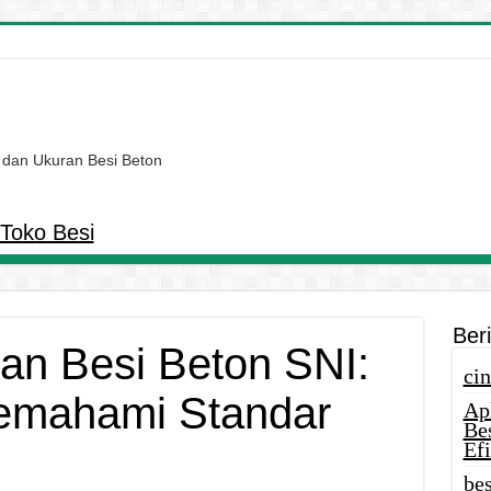
 dan Ukuran Besi Beton
Toko Besi
Ber
ran Besi Beton SNI:
cin
emahami Standar
Ap
Be
Efi
bes