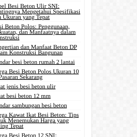
el Besi Beton Ulir SNI:
ntingnya Mengetahui Spesifikasi
n Ukuran yang Tepat
si Beton Polos: Penggunaan,
kuatan, dan Manfaatnya dalam
nstruksi
ngertian dan Manfaat Beton DP
lam Konstruksi Bangunan
ndar besi beton rumah 2 lantai
rga Besi Beton Polos Ukuran 10
 Pasaran Sekarang
at jenis besi beton ulir
rat besi beton 12 mm
andar sambungan besi beton
rga Kawat Ikat Besi Beton: Tips
tuk Menemukan Harga yang
ing Tepat
rga Besi Beton 12 SNI: