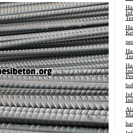
Ha
In
Te
Ha
Ke
pe
Ha
Te
Ha
In
Pe
bob
In
In
Al
Ma
har
Inf