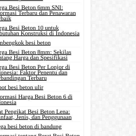
rga Besi Beton 6mm SNI:
formasi Terbaru dan Penawaran
rbaik
rga Besi Beton 10 untuk
butuhan Konstruksi di Indonesia
mbengkok besi beton
rga Besi Beton 8mm: Sekilas
ntang Harga dan Spesifikasi
rga Besi Beton Per Lonjor di
donesia: Faktor Penentu dan
rbandingan Terbaru
ot besi beton ulir
formasi Harga Besi Beton 6 di
donesia
at Pengikat Besi Beton Lena:
nfaat, Jenis, dan Penggunaan
ga besi beton di bandung
ormasi tentang Berat Besi Beton