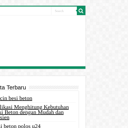
ita Terbaru
cin besi beton
likasi Menghitung Kebutuhan
si Beton dengan Mudah dan
sien
i beton polos u24