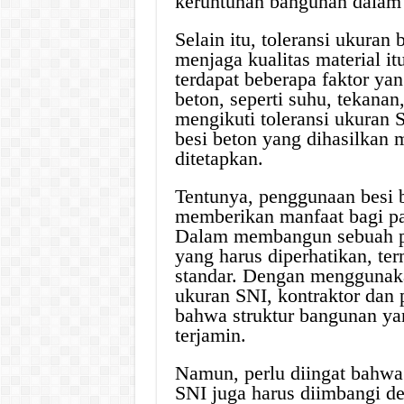
keruntuhan bangunan dalam 
Selain itu, toleransi ukuran
menjaga kualitas material it
terdapat beberapa faktor ya
beton, seperti suhu, tekana
mengikuti toleransi ukuran
besi beton yang dihasilkan 
ditetapkan.
Tentunya, penggunaan besi b
memberikan manfaat bagi pa
Dalam membangun sebuah pro
yang harus diperhatikan, te
standar. Dengan menggunaka
ukuran SNI, kontraktor dan
bahwa struktur bangunan ya
terjamin.
Namun, perlu diingat bahwa 
SNI juga harus diimbangi d