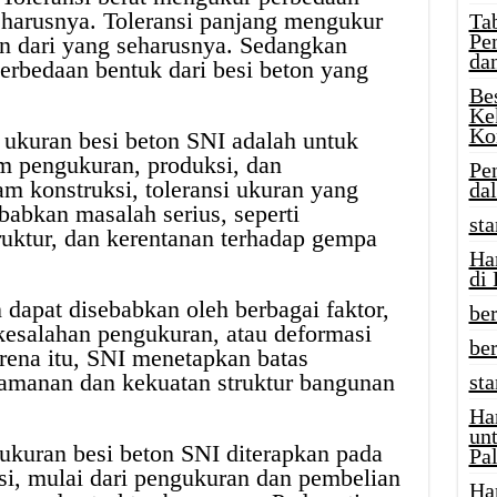
seharusnya. Toleransi panjang mengukur
Tab
Pe
on dari yang seharusnya. Sedangkan
da
erbedaan bentuk dari besi beton yang
Be
Ke
Ko
i ukuran besi beton SNI adalah untuk
m pengukuran, produksi, dan
Pe
m konstruksi, toleransi ukuran yang
da
babkan masalah serius, seperti
sta
ruktur, dan kerentanan terhadap gempa
Ha
di
 dapat disebabkan oleh berbagai faktor,
ber
 kesalahan pengukuran, atau deformasi
be
arena itu, SNI menetapkan batas
amanan dan kekuatan struktur bangunan
st
Ha
un
 ukuran besi beton SNI diterapkan pada
Pal
ksi, mulai dari pengukuran dan pembelian
Ha