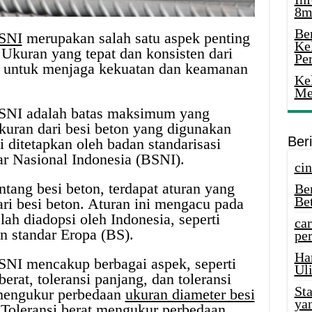
8m
Ber
 SNI
merupakan salah satu aspek penting
Ke
Ukuran yang tepat dan konsisten dari
Pe
ng untuk menjaga kekuatan dan keamanan
Ke
Me
n SNI adalah batas maksimum yang
kuran dari besi beton yang digunakan
Ber
i ditetapkan oleh badan standarisasi
ar Nasional Indonesia (BSNI).
cin
ang besi beton, terdapat aturan yang
Be
Be
ari besi beton. Aturan ini mengacu pada
lah diadopsi oleh Indonesia, seperti
car
 standar Eropa (BS).
per
Ha
 SNI mencakup berbagai aspek, seperti
Uli
 berat, toleransi panjang, dan toleransi
St
 mengukur perbedaan
ukuran diameter besi
ya
 Toleransi berat mengukur perbedaan