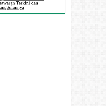
nawaran Terkini dan
unggulannya