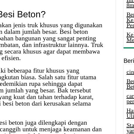
8m
Besi Beton?
Ber
Ke
akan jenis truk khusus yang digunakan
Pe
n dalam jumlah besar. Besi beton
Ke
 bahan bangunan yang sangat penting
Me
batan, dan infrastruktur lainnya. Truk
ang secara khusus agar dapat membawa
efisien.
Ber
ki beberapa fitur khusus yang
cin
kutan biasa. Salah satu fitur utama
Be
sedemikian rupa sehingga dapat
Be
 jumlah yang besar. Bak tersebut
car
yang kuat dan tahan terhadap karat,
per
besi beton dari kerusakan selama
Ha
Uli
esi beton juga dilengkapi dengan
St
canggih untuk menjaga keamanan dan
ya