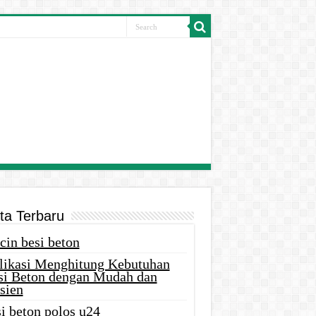
ita Terbaru
cin besi beton
likasi Menghitung Kebutuhan
si Beton dengan Mudah dan
sien
i beton polos u24