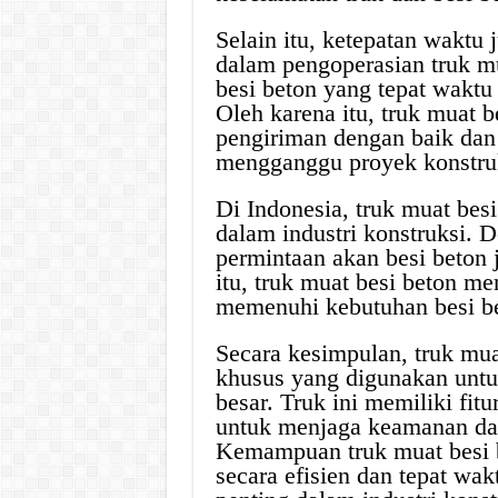
Selain itu, ketepatan waktu 
dalam pengoperasian truk m
besi beton yang tepat waktu 
Oleh karena itu, truk muat 
pengiriman dengan baik dan
mengganggu proyek konstru
Di Indonesia, truk muat besi
dalam industri konstruksi. 
permintaan akan besi beton
itu, truk muat besi beton m
memenuhi kebutuhan besi bet
Secara kesimpulan, truk mua
khusus yang digunakan untu
besar. Truk ini memiliki f
untuk menjaga keamanan dan 
Kemampuan truk muat besi 
secara efisien dan tepat wa