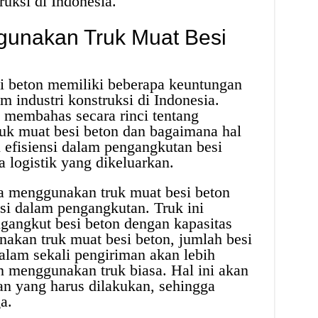
ruksi di Indonesia.
unakan Truk Muat Besi
 beton memiliki beberapa keuntungan
 industri konstruksi di Indonesia.
n membahas secara rinci tentang
k muat besi beton dan bagaimana hal
 efisiensi dalam pengangkutan besi
 logistik yang dikeluarkan.
a menggunakan truk muat besi beton
si dalam pengangkutan. Truk ini
gangkut besi beton dengan kapasitas
akan truk muat besi beton, jumlah besi
alam sekali pengiriman akan lebih
 menggunakan truk biasa. Hal ini akan
an yang harus dilakukan, sehingga
a.