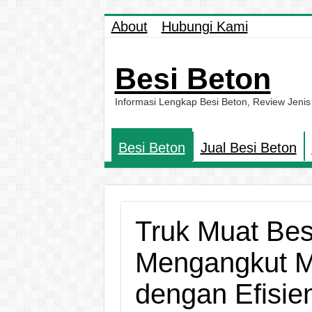
About
Hubungi Kami
Besi Beton
Informasi Lengkap Besi Beton, Review Jenis
Besi Beton
Jual Besi Beton
Truk Muat Bes
Mengangkut Ma
dengan Efisie