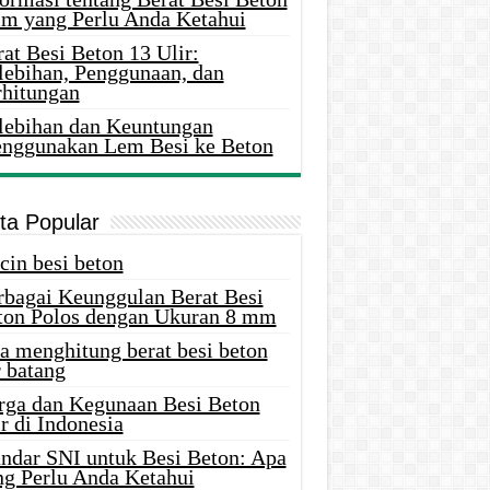
m yang Perlu Anda Ketahui
at Besi Beton 13 Ulir:
lebihan, Penggunaan, dan
rhitungan
lebihan dan Keuntungan
nggunakan Lem Besi ke Beton
ita Popular
cin besi beton
rbagai Keunggulan Berat Besi
ton Polos dengan Ukuran 8 mm
a menghitung berat besi beton
 batang
rga dan Kegunaan Besi Beton
r di Indonesia
andar SNI untuk Besi Beton: Apa
ng Perlu Anda Ketahui