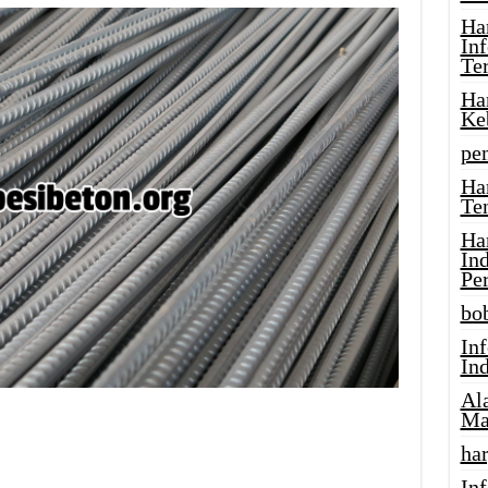
Ha
In
Te
Ha
Ke
pe
Ha
Te
Ha
In
Pe
bob
In
In
Al
Ma
har
Inf