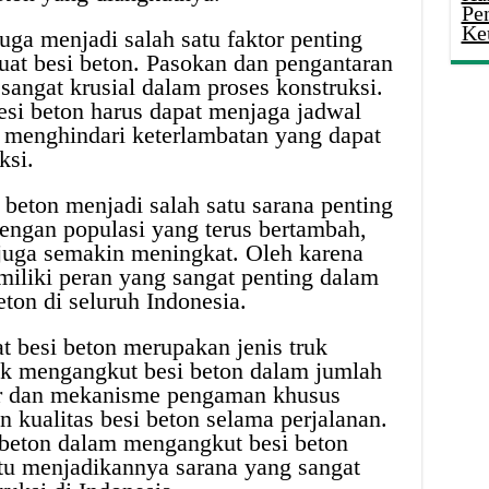
Pe
Ke
juga menjadi salah satu faktor penting
uat besi beton. Pasokan dan pengantaran
sangat krusial dalam proses konstruksi.
besi beton harus dapat menjaga jadwal
 menghindari keterlambatan yang dapat
ksi.
 beton menjadi salah satu sarana penting
Dengan populasi yang terus bertambah,
 juga semakin meningkat. Oleh karena
emiliki peran yang sangat penting dalam
on di seluruh Indonesia.
t besi beton merupakan jenis truk
k mengangkut besi beton dalam jumlah
itur dan mekanisme pengaman khusus
kualitas besi beton selama perjalanan.
beton dalam mengangkut besi beton
ktu menjadikannya sarana yang sangat