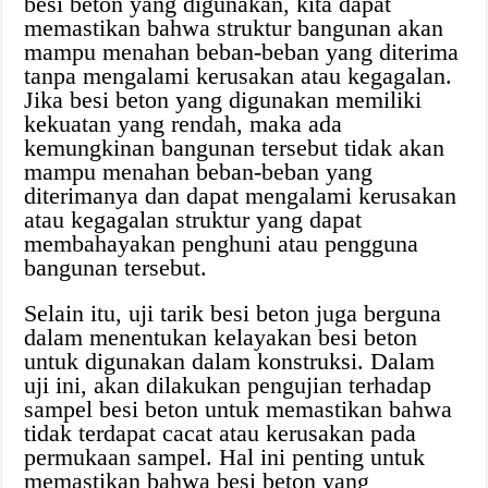
besi beton yang digunakan, kita dapat
memastikan bahwa struktur bangunan akan
mampu menahan beban-beban yang diterima
tanpa mengalami kerusakan atau kegagalan.
Jika besi beton yang digunakan memiliki
kekuatan yang rendah, maka ada
kemungkinan bangunan tersebut tidak akan
mampu menahan beban-beban yang
diterimanya dan dapat mengalami kerusakan
atau kegagalan struktur yang dapat
membahayakan penghuni atau pengguna
bangunan tersebut.
Selain itu, uji tarik besi beton juga berguna
dalam menentukan kelayakan besi beton
untuk digunakan dalam konstruksi. Dalam
uji ini, akan dilakukan pengujian terhadap
sampel besi beton untuk memastikan bahwa
tidak terdapat cacat atau kerusakan pada
permukaan sampel. Hal ini penting untuk
memastikan bahwa besi beton yang