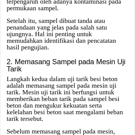
terpengaruh oleh adanya kontaminasi pada
permukaan sampel.
Setelah itu, sampel dibuat tanda atau
penandaan yang jelas pada salah satu
ujungnya. Hal ini penting untuk
memudahkan identifikasi dan pencatatan
hasil pengujian.
2. Memasang Sampel pada Mesin Uji
Tarik
Langkah kedua dalam uji tarik besi beton
adalah memasang sampel pada mesin uji
tarik. Mesin uji tarik ini berfungsi untuk
memberikan beban tarik pada sampel besi
beton dan mengukur kekuatan serta
kelelahan besi beton saat mengalami beban
tarik tersebut.
Sebelum memasang sampel pada mesin,