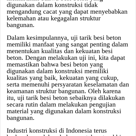
digunakan dalam konstruksi tidak
mengandung cacat yang dapat menyebabkan
kelemahan atau kegagalan struktur
bangunan.
Dalam kesimpulannya, uji tarik besi beton
memiliki manfaat yang sangat penting dalam
menentukan kualitas dan kekuatan besi
beton. Dengan melakukan uji ini, kita dapat
memastikan bahwa besi beton yang
digunakan dalam konstruksi memiliki
kualitas yang baik, kekuatan yang cukup,
serta memenuhi persyaratan keselamatan dan
keamanan struktur bangunan. Oleh karena
itu, uji tarik besi beton sebaiknya dilakukan
secara rutin dalam melakukan pengujian
material yang digunakan dalam konstruksi
bangunan.
Industri konstruksi di Indonesia terus