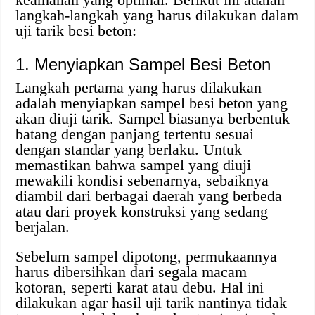
langkah-langkah yang harus dilakukan dalam
uji tarik besi beton:
1. Menyiapkan Sampel Besi Beton
Langkah pertama yang harus dilakukan
adalah menyiapkan sampel besi beton yang
akan diuji tarik. Sampel biasanya berbentuk
batang dengan panjang tertentu sesuai
dengan standar yang berlaku. Untuk
memastikan bahwa sampel yang diuji
mewakili kondisi sebenarnya, sebaiknya
diambil dari berbagai daerah yang berbeda
atau dari proyek konstruksi yang sedang
berjalan.
Sebelum sampel dipotong, permukaannya
harus dibersihkan dari segala macam
kotoran, seperti karat atau debu. Hal ini
dilakukan agar hasil uji tarik nantinya tidak