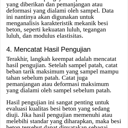
yang diberikan dan pemanjangan atau
deformasi yang dialami oleh sampel. Data
ini nantinya akan digunakan untuk
menganalisis karakteristik mekanik besi
beton, seperti kekuatan luluh, tegangan
luluh, dan modulus elastisitas.
4. Mencatat Hasil Pengujian
Terakhir, langkah keempat adalah mencatat
hasil pengujian. Setelah sampel patah, catat
beban tarik maksimum yang sampel mampu
tahan sebelum patah. Catat juga
pemanjangan atau deformasi maksimum
yang dialami oleh sampel sebelum patah.
Hasil pengujian ini sangat penting untuk
evaluasi kualitas besi beton yang sedang
diuji. Jika hasil pengujian memenuhi atau
melebihi standar yang diharapkan, maka besi
beton tersebut dapat dinyatakan sebagai