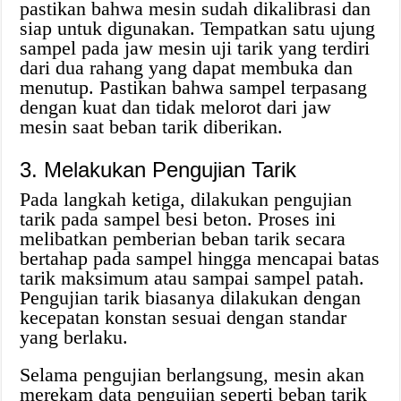
pastikan bahwa mesin sudah dikalibrasi dan
siap untuk digunakan. Tempatkan satu ujung
sampel pada jaw mesin uji tarik yang terdiri
dari dua rahang yang dapat membuka dan
menutup. Pastikan bahwa sampel terpasang
dengan kuat dan tidak melorot dari jaw
mesin saat beban tarik diberikan.
3. Melakukan Pengujian Tarik
Pada langkah ketiga, dilakukan pengujian
tarik pada sampel besi beton. Proses ini
melibatkan pemberian beban tarik secara
bertahap pada sampel hingga mencapai batas
tarik maksimum atau sampai sampel patah.
Pengujian tarik biasanya dilakukan dengan
kecepatan konstan sesuai dengan standar
yang berlaku.
Selama pengujian berlangsung, mesin akan
merekam data pengujian seperti beban tarik