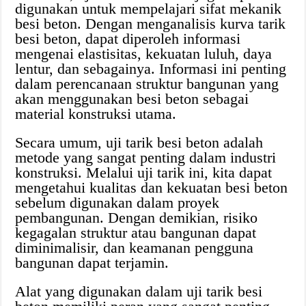
digunakan untuk mempelajari sifat mekanik
besi beton. Dengan menganalisis kurva tarik
besi beton, dapat diperoleh informasi
mengenai elastisitas, kekuatan luluh, daya
lentur, dan sebagainya. Informasi ini penting
dalam perencanaan struktur bangunan yang
akan menggunakan besi beton sebagai
material konstruksi utama.
Secara umum, uji tarik besi beton adalah
metode yang sangat penting dalam industri
konstruksi. Melalui uji tarik ini, kita dapat
mengetahui kualitas dan kekuatan besi beton
sebelum digunakan dalam proyek
pembangunan. Dengan demikian, risiko
kegagalan struktur atau bangunan dapat
diminimalisir, dan keamanan pengguna
bangunan dapat terjamin.
Alat yang digunakan dalam uji tarik besi