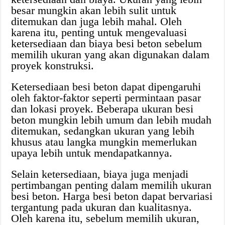
besar mungkin akan lebih sulit untuk
ditemukan dan juga lebih mahal. Oleh
karena itu, penting untuk mengevaluasi
ketersediaan dan biaya besi beton sebelum
memilih ukuran yang akan digunakan dalam
proyek konstruksi.
Ketersediaan besi beton dapat dipengaruhi
oleh faktor-faktor seperti permintaan pasar
dan lokasi proyek. Beberapa ukuran besi
beton mungkin lebih umum dan lebih mudah
ditemukan, sedangkan ukuran yang lebih
khusus atau langka mungkin memerlukan
upaya lebih untuk mendapatkannya.
Selain ketersediaan, biaya juga menjadi
pertimbangan penting dalam memilih ukuran
besi beton. Harga besi beton dapat bervariasi
tergantung pada ukuran dan kualitasnya.
Oleh karena itu, sebelum memilih ukuran,