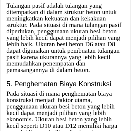
Tulangan pasif adalah tulangan yang
ditempatkan di dalam struktur beton untuk
meningkatkan kekuatan dan kekakuan
struktur. Pada situasi di mana tulangan pasif
diperlukan, penggunaan ukuran besi beton
yang lebih kecil dapat menjadi pilihan yang
lebih baik. Ukuran besi beton D6 atau D8
dapat digunakan untuk pembuatan tulangan
pasif karena ukurannya yang lebih kecil
memudahkan penempatan dan
pemasangannya di dalam beton.
5. Penghematan Biaya Konstruksi
Pada situasi di mana penghematan biaya
konstruksi menjadi faktor utama,
penggunaan ukuran besi beton yang lebih
kecil dapat menjadi pilihan yang lebih
ekonomis. Ukuran besi beton yang lebih
kecil seperti D10 atau D12 memiliki harga