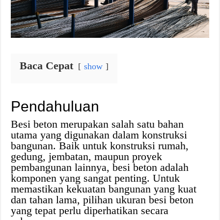
Baca Cepat
show
Pendahuluan
Besi beton merupakan salah satu bahan
utama yang digunakan dalam konstruksi
bangunan. Baik untuk konstruksi rumah,
gedung, jembatan, maupun proyek
pembangunan lainnya, besi beton adalah
komponen yang sangat penting. Untuk
memastikan kekuatan bangunan yang kuat
dan tahan lama, pilihan ukuran besi beton
yang tepat perlu diperhatikan secara