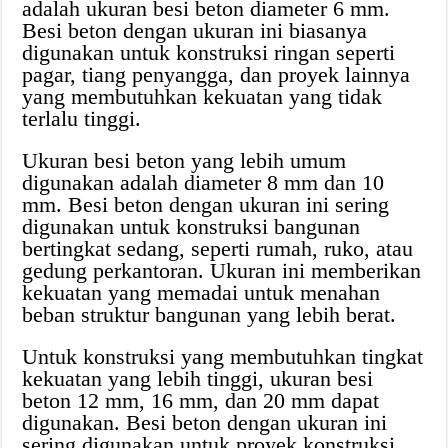
adalah ukuran besi beton diameter 6 mm.
Besi beton dengan ukuran ini biasanya
digunakan untuk konstruksi ringan seperti
pagar, tiang penyangga, dan proyek lainnya
yang membutuhkan kekuatan yang tidak
terlalu tinggi.
Ukuran besi beton yang lebih umum
digunakan adalah diameter 8 mm dan 10
mm. Besi beton dengan ukuran ini sering
digunakan untuk konstruksi bangunan
bertingkat sedang, seperti rumah, ruko, atau
gedung perkantoran. Ukuran ini memberikan
kekuatan yang memadai untuk menahan
beban struktur bangunan yang lebih berat.
Untuk konstruksi yang membutuhkan tingkat
kekuatan yang lebih tinggi, ukuran besi
beton 12 mm, 16 mm, dan 20 mm dapat
digunakan. Besi beton dengan ukuran ini
sering digunakan untuk proyek konstruksi