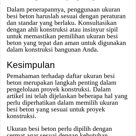
Dalam penerapannya, penggunaan ukuran
besi beton haruslah sesuai dengan peraturan
dan standar yang berlaku. Konsultasikan
dengan ahli konstruksi atau insinyur sipil
untuk memastikan pemilihan ukuran besi
beton yang tepat dan aman untuk digunakan
dalam konstruksi bangunan Anda.
Kesimpulan
Pemahaman terhadap daftar ukuran besi
beton merupakan langkah penting dalam
pengelolaan proyek konstruksi. Dalam
artikel ini telah dijelaskan beberapa hal yang
perlu diperhatikan dalam memilih ukuran
besi beton yang sesuai untuk proyek
konstruksi.
Ukuran besi beton perlu dipilih dengan
cermat agar sesuai dengan kebutuhan