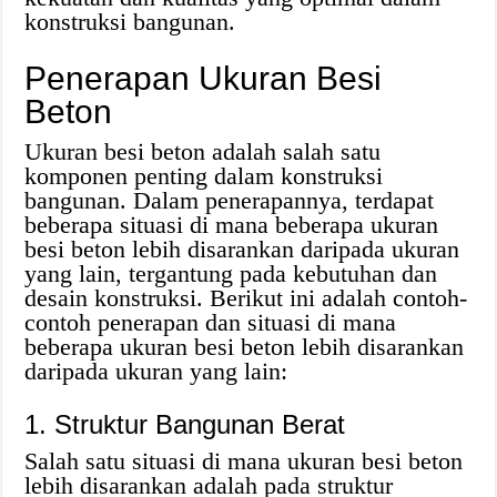
konstruksi bangunan.
Penerapan Ukuran Besi
Beton
Ukuran besi beton adalah salah satu
komponen penting dalam konstruksi
bangunan. Dalam penerapannya, terdapat
beberapa situasi di mana beberapa ukuran
besi beton lebih disarankan daripada ukuran
yang lain, tergantung pada kebutuhan dan
desain konstruksi. Berikut ini adalah contoh-
contoh penerapan dan situasi di mana
beberapa ukuran besi beton lebih disarankan
daripada ukuran yang lain:
1. Struktur Bangunan Berat
Salah satu situasi di mana ukuran besi beton
lebih disarankan adalah pada struktur