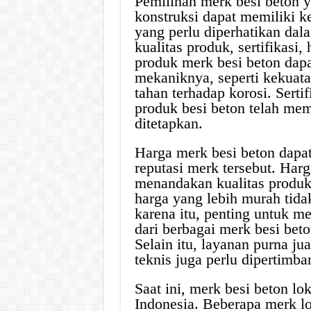
Pemilihan merk besi beton ya
konstruksi dapat memiliki 
yang perlu diperhatikan dal
kualitas produk, sertifikasi,
produk merk besi beton dapat 
mekaniknya, seperti kekuata
tahan terhadap korosi. Serti
produk besi beton telah mem
ditetapkan.
Harga merk besi beton dapat
reputasi merk tersebut. Harg
menandakan kualitas produk 
harga yang lebih murah tida
karena itu, penting untuk 
dari berbagai merk besi be
Selain itu, layanan purna ju
teknis juga perlu dipertimb
Saat ini, merk besi beton l
Indonesia. Beberapa merk l