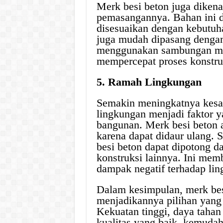
Merk besi beton juga diken
pemasangannya. Bahan ini 
disesuaikan dengan kebutuha
juga mudah dipasang denga
menggunakan sambungan meka
mempercepat proses konstru
5. Ramah Lingkungan
Semakin meningkatnya kesad
lingkungan menjadi faktor 
bangunan. Merk besi beton 
karena dapat didaur ulang. 
besi beton dapat dipotong 
konstruksi lainnya. Ini mem
dampak negatif terhadap li
Dalam kesimpulan, merk bes
menjadikannya pilihan yan
Kekuatan tinggi, daya tahan
kualitas yang baik, kemuda