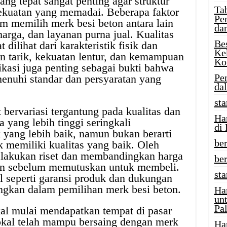
ng tepat sangat penting agar struktur
Tab
kekuatan yang memadai. Beberapa faktor
Pe
am memilih merk besi beton antara lain
da
 harga, dan layanan purna jual. Kualitas
Be
dilihat dari karakteristik fisik dan
Ke
n tarik, kekuatan lentur, dan kemampuan
Ko
fikasi juga penting sebagai bukti bahwa
Pe
enuhi standar dan persyaratan yang
da
sta
 bervariasi tergantung pada kualitas dan
Ha
a yang lebih tinggi seringkali
di
yang lebih baik, namun bukan berarti
ber
k memiliki kualitas yang baik. Oleh
melakukan riset dan membandingkan harga
be
ton sebelum memutuskan untuk membeli.
st
al seperti garansi produk dan dukungan
angkan dalam pemilihan merk besi beton.
Ha
un
Pal
okal mulai mendapatkan tempat di pasar
okal telah mampu bersaing dengan merk
Ha