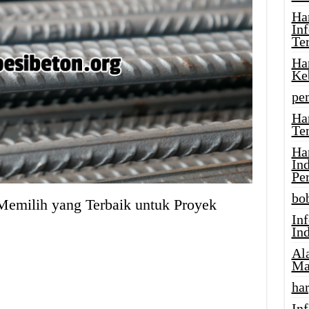
Ha
In
Te
Ha
Ke
pe
Ha
Te
Ha
In
Pe
bob
Memilih yang Terbaik untuk Proyek
In
In
Al
Ma
har
Inf