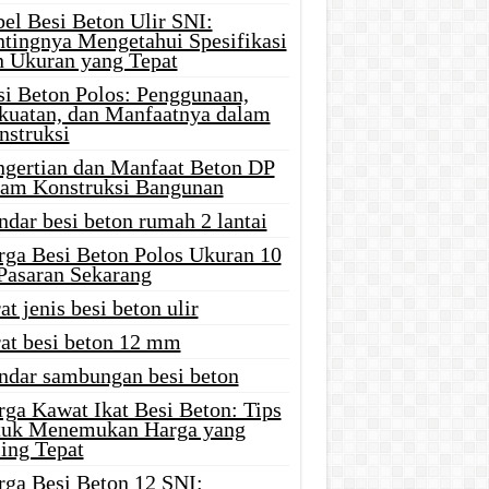
el Besi Beton Ulir SNI:
ntingnya Mengetahui Spesifikasi
n Ukuran yang Tepat
si Beton Polos: Penggunaan,
kuatan, dan Manfaatnya dalam
nstruksi
ngertian dan Manfaat Beton DP
lam Konstruksi Bangunan
ndar besi beton rumah 2 lantai
rga Besi Beton Polos Ukuran 10
 Pasaran Sekarang
at jenis besi beton ulir
rat besi beton 12 mm
andar sambungan besi beton
rga Kawat Ikat Besi Beton: Tips
tuk Menemukan Harga yang
ing Tepat
rga Besi Beton 12 SNI: