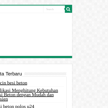
ita Terbaru
cin besi beton
likasi Menghitung Kebutuhan
si Beton dengan Mudah dan
sien
i beton polos u24