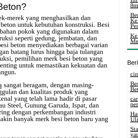
 Beton?
8m
Ber
ek-merek yang menghasilkan dan
Ke
beton untuk kebutuhan konstruksi. Besi
Pe
 bahan pokok yang digunakan dalam
Ke
uksi seperti gedung, jembatan, dan
Me
 besi beton menyediakan berbagai varian
gan batang lurus hingga baja tulangan
ruksi, pemilihan merk besi beton yang
Ber
penting untuk memastikan kekuatan dan
angun.
cin
Be
a
sangat beragam, dengan masing-
Be
gulan dan kualitas produk yang
enal yang telah lama hadir di pasar
car
per
tau Steel, Gunung Garuda, Ispat, dan
ring dengan perkembangan industri
Ha
makin banyak merk besi beton baru yang
Uli
St
ya