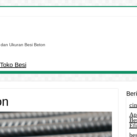
 dan Ukuran Besi Beton
Toko Besi
Ber
on
cin
Ap
Be
Efi
bes