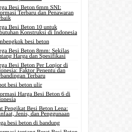
rga Besi Beton 6mm SNI:
formasi Terbaru dan Penawaran
rbaik
rga Besi Beton 10 untuk
butuhan Konstruksi di Indonesia
mbengkok besi beton
rga Besi Beton 8mm: Sekilas
ntang Harga dan Spesifikasi
rga Besi Beton Per Lonjor di
donesia: Faktor Penentu dan
rbandingan Terbaru
ot besi beton ulir
formasi Harga Besi Beton 6 di
donesia
at Pengikat Besi Beton Lena:
nfaat, Jenis, dan Penggunaan
ga besi beton di bandung
ormasi tentang Berat Besi Beton